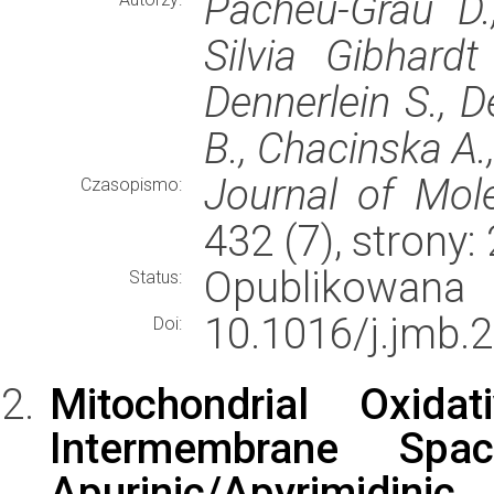
Pacheu-Grau D.,
Silvia Gibhard
Dennerlein S., D
B., Chacinska A.
Journal of Mole
Czasopismo:
432 (7), strony
Opublikowana
Status:
10.1016/j.jmb.
Doi:
Mitochondrial Oxida
Intermembrane Spac
Apurinic/Apyrimidin