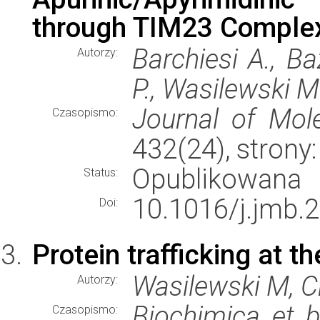
through TIM23 Comple
Barchiesi A., Ba
Autorzy:
P., Wasilewski M
Journal of Mole
Czasopismo:
432(24), stron
Opublikowana
Status:
10.1016/j.jmb.
Doi:
Protein trafficking at t
Wasilewski M, C
Autorzy:
Biochimica et b
Czasopismo: