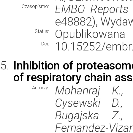
EMBO Reports
Czasopismo:
e48882), Wyda
Opublikowana
Status:
10.15252/embr
Doi:
Inhibition of proteasom
of respiratory chain a
Mohanraj K., 
Autorzy:
Cysewski D., 
Bugajska Z., 
Fernandez-Viza