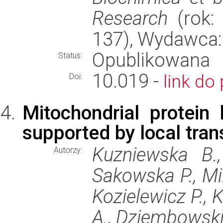
Research
(rok: 
137), Wydawca
Opublikowana
Status:
10.019 -
link do 
Doi:
Mitochondrial protein
supported by local tran
Kuzniewska B.,
Autorzy:
Sakowska P., Mil
Kozielewicz P., 
A., Dziembowsk