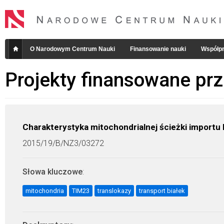
O Narodowym Centrum Nauki
Finansowanie nauki
Współpr
Projekty finansowane pr
Charakterystyka mitochondrialnej ścieżki importu
2015/19/B/NZ3/03272
Słowa kluczowe
:
mitochondria
TIM23
translokazy
transport białek