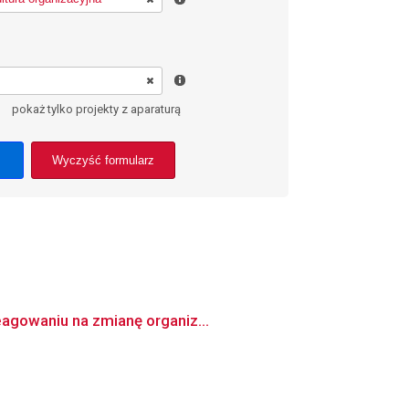
pokaż tylko projekty z aparaturą
Wyczyść formularz
eagowaniu na zmianę organiz...