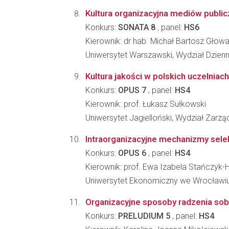
Kultura organizacyjna mediów public
Konkurs:
SONATA 8
, panel:
HS6
Kierownik: dr hab. Michał Bartosz Głowa
Uniwersytet Warszawski, Wydział Dziennik
Kultura jakości w polskich uczelniac
Konkurs:
OPUS 7
, panel:
HS4
Kierownik: prof. Łukasz Sułkowski
Uniwersytet Jagielloński, Wydział Zarzą
Intraorganizacyjne mechanizmy selek
Konkurs:
OPUS 6
, panel:
HS4
Kierownik: prof. Ewa Izabela Stańczyk-H
Uniwersytet Ekonomiczny we Wrocławiu,
Organizacyjne sposoby radzenia sobi
Konkurs:
PRELUDIUM 5
, panel:
HS4