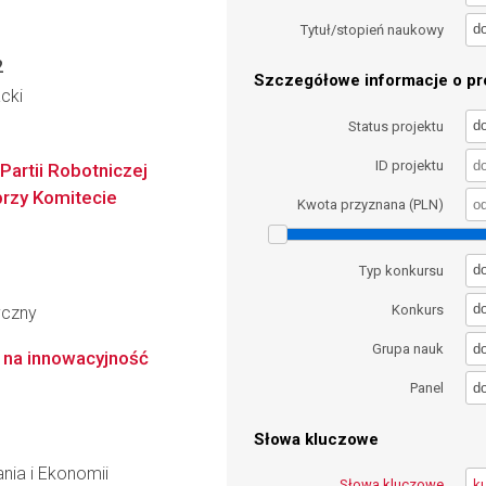
d
Tytuł/stopień naukowy
2
Szczegółowe informacje o pro
cki
d
Status projektu
ID projektu
artii Robotniczej
przy Komitecie
Kwota przyznana (PLN)
d
Typ konkursu
d
Konkurs
yczny
d
Grupa nauk
ą na innowacyjność
d
Panel
Słowa kluczowe
nia i Ekonomii
Słowa kluczowe