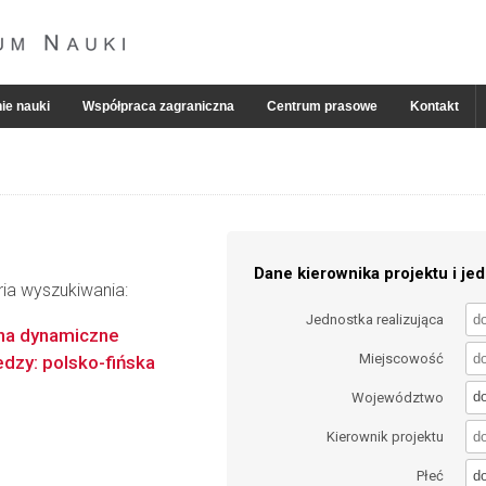
ie nauki
Współpraca zagraniczna
Centrum prasowe
Kontakt
Dane kierownika projektu i jed
ria wyszukiwania:
Jednostka realizująca
 na dynamiczne
Miejscowość
edzy: polsko-fińska
d
Województwo
Kierownik projektu
d
Płeć