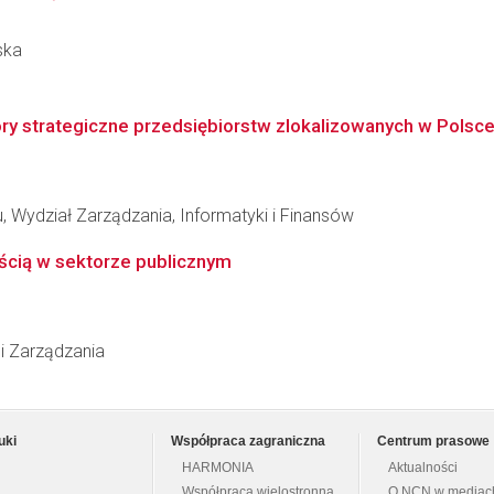
ska
ory strategiczne przedsiębiorstw zlokalizowanych w Polsc
 Wydział Zarządzania, Informatyki i Finansów
ścią w sektorze publicznym
 i Zarządzania
uki
Współpraca zagraniczna
Centrum prasowe
HARMONIA
Aktualności
Współpraca wielostronna
O NCN w mediac