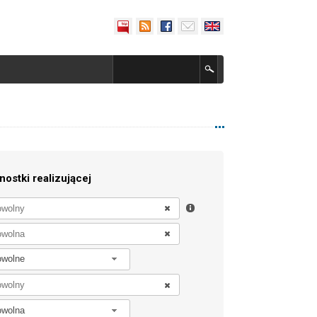
nostki realizującej
owolne
owolna