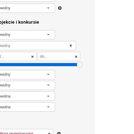
owolny
jekcie i konkursie
owolny
owolny
owolny
owolna
owolna