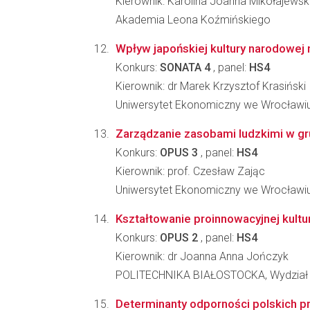
Kierownik: Karolina Joanna Mikołajews
Akademia Leona Koźmińskiego
Wpływ japońskiej kultury narodowej 
Konkurs:
SONATA 4
, panel:
HS4
Kierownik: dr Marek Krzysztof Krasiński
Uniwersytet Ekonomiczny we Wrocławiu,
Zarządzanie zasobami ludzkimi w g
Konkurs:
OPUS 3
, panel:
HS4
Kierownik: prof. Czesław Zając
Uniwersytet Ekonomiczny we Wrocławi
Kształtowanie proinnowacyjnej kultur
Konkurs:
OPUS 2
, panel:
HS4
Kierownik: dr Joanna Anna Jończyk
POLITECHNIKA BIAŁOSTOCKA, Wydział 
Determinanty odporności polskich 