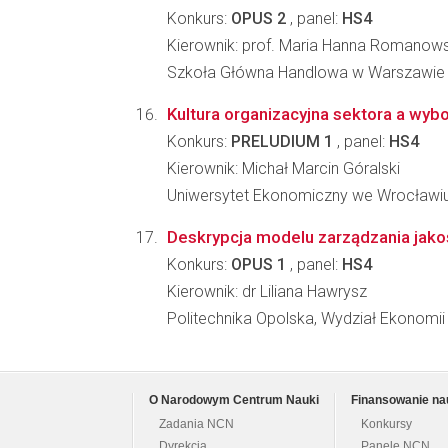
Konkurs:
OPUS 2
, panel:
HS4
Kierownik: prof. Maria Hanna Romanow
Szkoła Główna Handlowa w Warszawie
Kultura organizacyjna sektora a wyb
Konkurs:
PRELUDIUM 1
, panel:
HS4
Kierownik: Michał Marcin Góralski
Uniwersytet Ekonomiczny we Wrocławiu,
Deskrypcja modelu zarządzania jako
Konkurs:
OPUS 1
, panel:
HS4
Kierownik: dr Liliana Hawrysz
Politechnika Opolska, Wydział Ekonomii
O Narodowym Centrum Nauki
Finansowanie na
Zadania NCN
Konkursy
Dyrekcja
Panele NCN