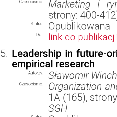
Marketing i ry
Czasopismo:
strony: 400-41
Opublikowana
Status:
link do publikacji
Doi:
Leadership in future-or
empirical research
Sławomir Winch
Autorzy:
Organization a
Czasopismo:
1A (165), stron
SGH
Status: