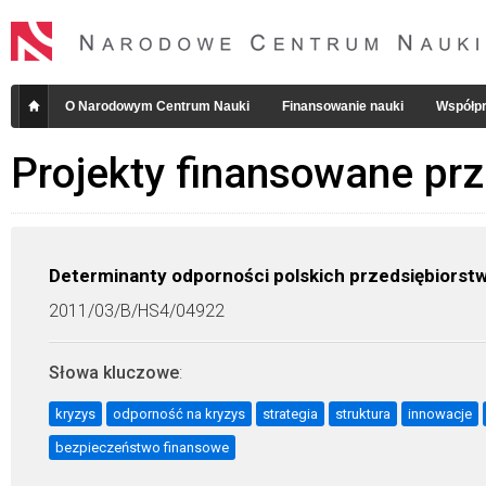
O Narodowym Centrum Nauki
Finansowanie nauki
Współpr
Projekty finansowane pr
Determinanty odporności polskich przedsiębiors
2011/03/B/HS4/04922
Słowa kluczowe
:
kryzys
odporność na kryzys
strategia
struktura
innowacje
bezpieczeństwo finansowe