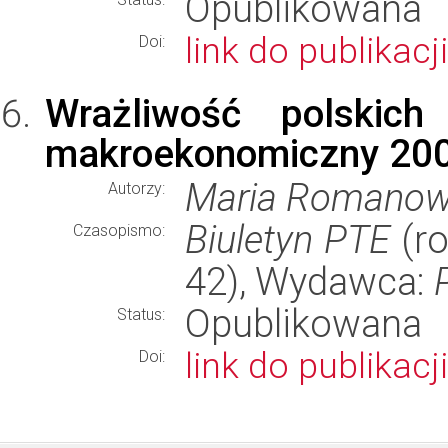
Opublikowana
link do publikacji
Doi:
Wrażliwość polskich
makroekonomiczny 20
Maria Romano
Autorzy:
Biuletyn PTE
(ro
Czasopismo:
42), Wydawca:
Opublikowana
Status:
link do publikacji
Doi: