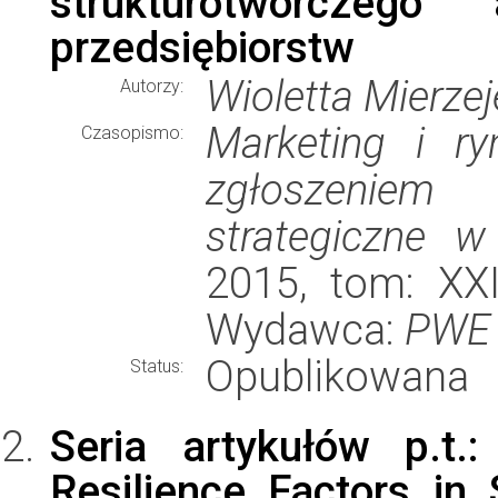
strukturotwórczego
przedsiębiorstw
Wioletta Mierze
Autorzy:
Marketing i ry
Czasopismo:
zgłoszeniem
strategiczne 
2015, tom: XXI
Wydawca:
PWE
Opublikowana
Status:
Seria artykułów p.t.:
Resilience Factors in