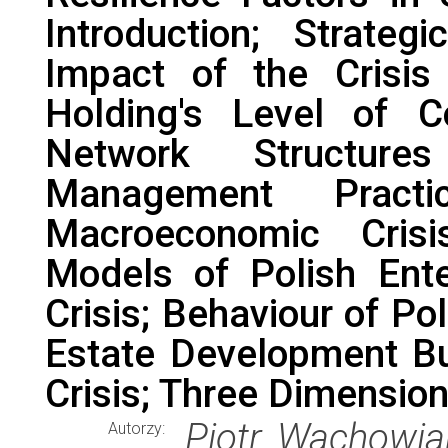
Introduction; Strate
Impact of the Crisi
Holding's Level of C
Network Structure
Management Pract
Macroeconomic Cris
Models of Polish Ent
Crisis; Behaviour of Po
Estate Development B
Crisis; Three Dimensio
Piotr Wachowiak
Autorzy: