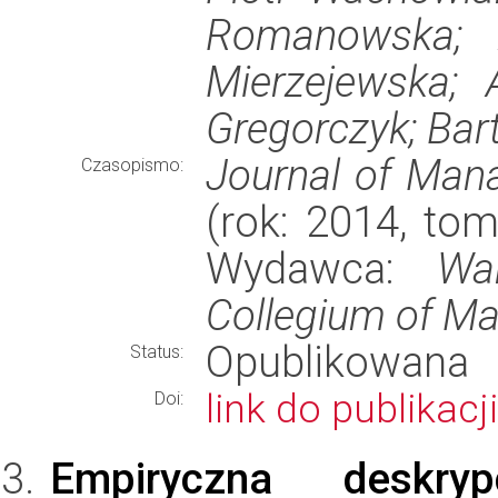
Romanowska; A
Mierzejewska; 
Gregorczyk; Bar
Journal of Man
Czasopismo:
(rok: 2014, tom:
Wydawca:
Wa
Collegium of M
Opublikowana
Status:
link do publikacji
Doi:
Empiryczna deskry