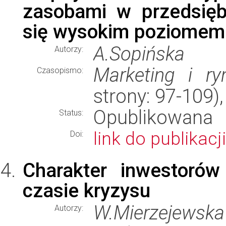
zasobami w przedsięb
się wysokim poziomem 
A.Sopińska
Autorzy:
Marketing i ry
Czasopismo:
strony: 97-109
Opublikowana
Status:
link do publikacji
Doi:
Charakter inwestoró
czasie kryzysu
W.Mierzejewska
Autorzy: