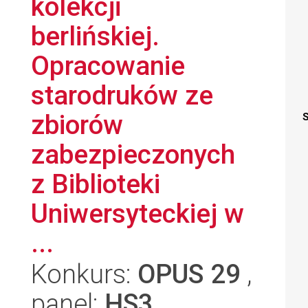
kolekcji
berlińskiej.
Opracowanie
starodruków ze
zbiorów
S
zabezpieczonych
z Biblioteki
Uniwersyteckiej w
...
Konkurs:
OPUS 29
,
panel:
HS3