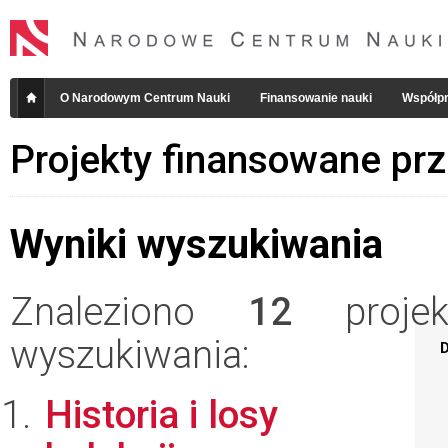
O Narodowym Centrum Nauki
Finansowanie nauki
Współpr
Projekty finansowane pr
Wyniki wyszukiwania
Znaleziono
12
projekt
wyszukiwania:
D
Historia i losy