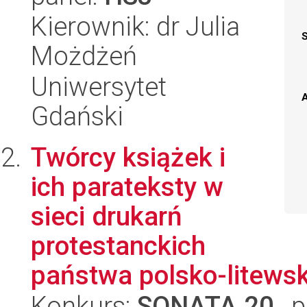
Kierownik: dr Julia
Możdżeń
Uniwersytet
A
Gdański
Twórcy książek i
ich parateksty w
sieci drukarń
protestanckich
państwa polsko-litewsk
Konkurs:
SONATA 20
, 