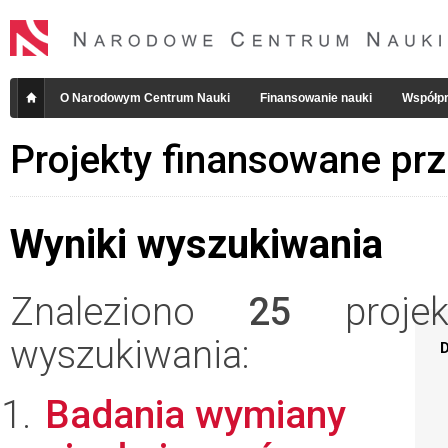
O Narodowym Centrum Nauki
Finansowanie nauki
Współpr
Projekty finansowane pr
Wyniki wyszukiwania
Znaleziono
25
projekt
wyszukiwania:
D
Badania wymiany