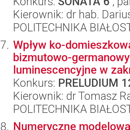
Konkurs:
SONATA 6
, pa
Kierownik: dr hab. Dari
POLITECHNIKA BIAŁOST
Wpływ ko-domieszkowa
bizmutowo-germanowyc
luminescencyjne w zakr
Konkurs:
PRELUDIUM 1
Kierownik: dr Tomasz R
POLITECHNIKA BIAŁOST
Numeryczne modelowan