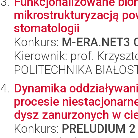
Funkcjonalizowane biom
mikrostrukturyzacją p
stomatologii
Konkurs:
M-ERA.NET3 C
Kierownik: prof. Krzysz
POLITECHNIKA BIAŁOST
Dynamika oddziaływan
procesie niestacjonarn
dysz zanurzonych w cie
Konkurs:
PRELUDIUM 2