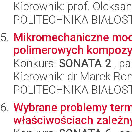
Kierownik: prof. Oleks
POLITECHNIKA BIAŁOST
Mikromechaniczne mod
polimerowych kompozy
Konkurs:
SONATA 2
, pa
Kierownik: dr Marek R
POLITECHNIKA BIAŁOST
Wybrane problemy term
właściwościach zależn