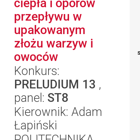
ciepła i oporów
przepływu w
upakowanym
złożu warzyw i
owoców
S
Konkurs:
PRELUDIUM 13
,
panel:
ST8
Kierownik: Adam
Łapiński
POLITECHNIKA