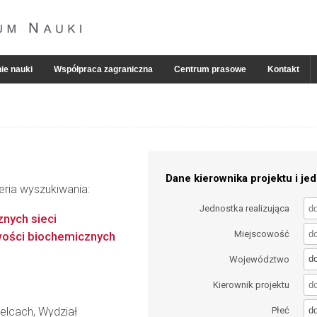
ie nauki
Współpraca zagraniczna
Centrum prasowe
Kontakt
Dane kierownika projektu i jed
eria wyszukiwania:
Jednostka realizująca
nych sieci
Miejscowość
wości biochemicznych
d
Województwo
Kierownik projektu
d
elcach, Wydział
Płeć