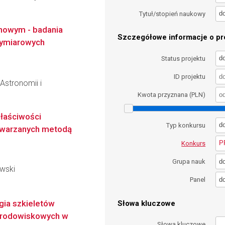
d
Tytuł/stopień naukowy
onowym - badania
Szczegółowe informacje o pro
wymiarowych
d
Status projektu
ID projektu
 Astronomii i
Kwota przyznana (PLN)
łaściwości
d
Typ konkursu
twarzanych metodą
P
Konkurs
d
Grupa nauk
owski
d
Panel
gia szkieletów
Słowa kluczowe
 środowiskowych w
Słowa kluczowe