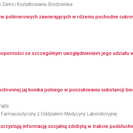
 Ziemi i Kształtowania Środowiska
ów polimerowych zawierających w rdzeniu pochodne cukr
nooporności ze szczególnym uwzględnieniem jego udziału w
hronnej jaj konika polnego w poszukiwaniu substancji biol
ajta
ł Farmaceutyczny z Oddziałem Medycyny Laboratoryjnej
rzystują informację socjalną zdobytą w trakcie podsłuchiwa