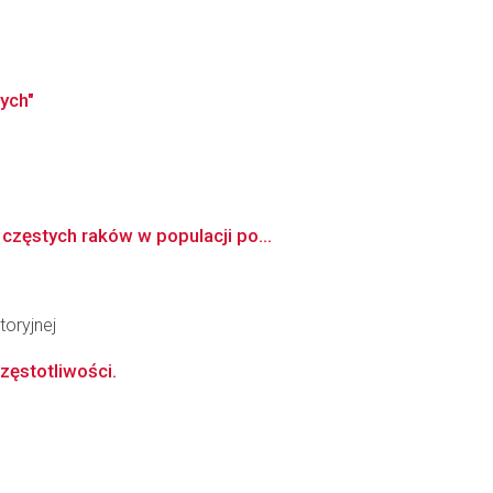
ych"
częstych raków w populacji po...
oryjnej
zęstotliwości.