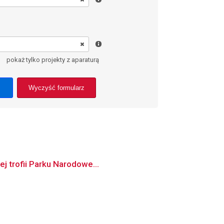
pokaż tylko projekty z aparaturą
Wyczyść formularz
ej trofii Parku Narodowe...