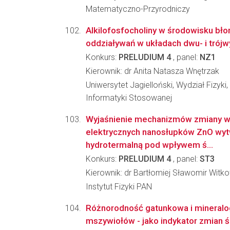
Matematyczno-Przyrodniczy
Alkilofosfocholiny w środowisku bł
oddziaływań w układach dwu- i trój
Konkurs:
PRELUDIUM 4
, panel:
NZ1
Kierownik: dr Anita Natasza Wnętrzak
Uniwersytet Jagielloński, Wydział Fizyki,
Informatyki Stosowanej
Wyjaśnienie mechanizmów zmiany w
elektrycznych nanosłupków ZnO wy
hydrotermalną pod wpływem ś...
Konkurs:
PRELUDIUM 4
, panel:
ST3
Kierownik: dr Bartłomiej Sławomir Witk
Instytut Fizyki PAN
Różnorodność gatunkowa i mineralo
mszywiołów - jako indykator zmian