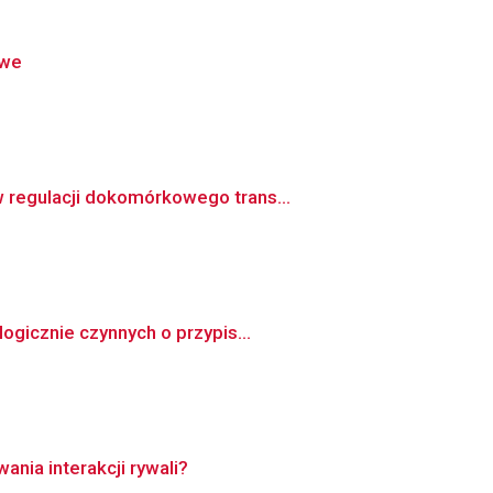
owe
 regulacji dokomórkowego trans...
ogicznie czynnych o przypis...
nia interakcji rywali?