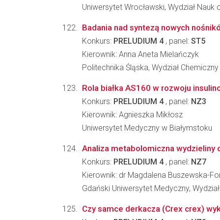
Uniwersytet Wrocławski, Wydział Nauk o
Badania nad syntezą nowych nośnik
Konkurs:
PRELUDIUM 4
, panel:
ST5
Kierownik: Anna Aneta Mielańczyk
Politechnika Śląska, Wydział Chemiczny
Rola białka AS160 w rozwoju insuli
Konkurs:
PRELUDIUM 4
, panel:
NZ3
Kierownik: Agnieszka Mikłosz
Uniwersytet Medyczny w Białymstoku
Analiza metabolomiczna wydzieliny oc
Konkurs:
PRELUDIUM 4
, panel:
NZ7
Kierownik: dr Magdalena Buszewska-For
Gdański Uniwersytet Medyczny, Wydzia
Czy samce derkacza (Crex crex) wyko