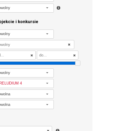
owolny
jekcie i konkursie
owolny
owolny
RELUDIUM 4
owolna
owolna