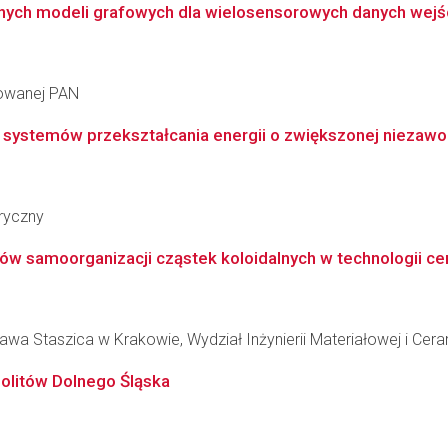
ycznych modeli grafowych dla wielosensorowych danych wej
sowanej PAN
systemów przekształcania energii o zwiększonej niezawodn
ryczny
w samoorganizacji cząstek koloidalnych w technologii c
wa Staszica w Krakowie, Wydział Inżynierii Materiałowej i Cera
iolitów Dolnego Śląska