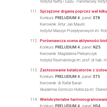
Instytut Nafty i Gazu - Państwowy Inst
Sprzężone drgania poprzez wał kilk
Konkurs:
PRELUDIUM 4
, panel:
ST8
Kierownik: Artur Jan Maurin
Instytut Maszyn Przepływowych im. Ro
Porównawcza ocena aktywności biolo
Konkurs:
PRELUDIUM 4
, panel:
NZ5
Kierownik: Magdalena Plebańczyk
Instytut Reumatologii im. prof. dr hab. 
Zastosowanie katalizatorów z izolowa
Konkurs:
PRELUDIUM 4
, panel:
ST5
Kierownik: dr Rafał Baran
Akademia Górniczo-Hutnicza im. Stanisł
Wielokryterialne harmonogramowani
Konkurs:
PRELUDIUM 4
, panel:
HS4