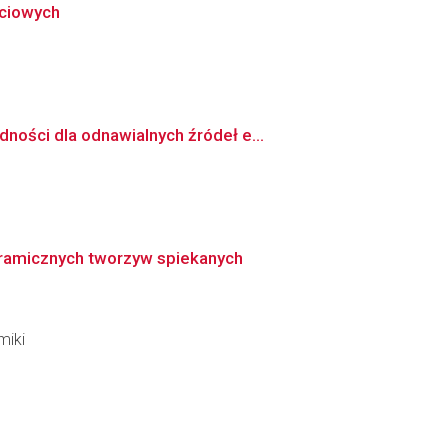
ściowych
ości dla odnawialnych źródeł e...
eramicznych tworzyw spiekanych
miki