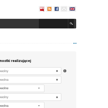
nostki realizującej
owolne
owolna