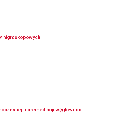
ów higroskopowych
oczesnej bioremediacji węglowodo...