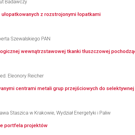
ytut Badawczy
u ułopatkowanych z rozstrojonymi łopatkami
berta Szewalskiego PAN
gicznej wewnątrzstawowej tkanki tłuszczowej pochodzące
med. Eleonory Reicher
nymi centrami metali grup przejściowych do selektywnej re
awa Staszica w Krakowie, Wydział Energetyki i Paliw
e portfela projektów