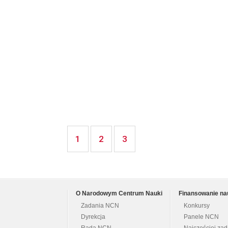
1
2
3
O Narodowym Centrum Nauki
Finansowanie na
Zadania NCN
Konkursy
Dyrekcja
Panele NCN