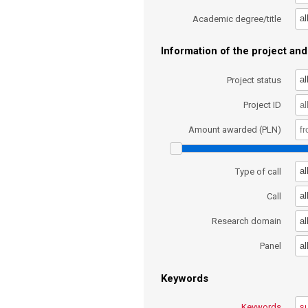
al
Academic degree/title
Information of the project and 
al
Project status
Project ID
Amount awarded (PLN)
al
Type of call
al
Call
al
Research domain
al
Panel
Keywords
Keywords