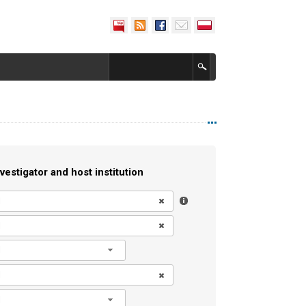
vestigator and host institution
l
l