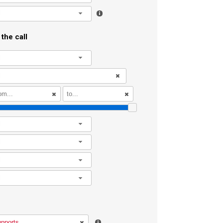
l
the call
l
l
l
l
l