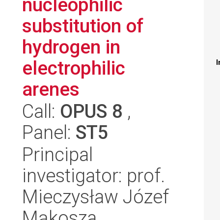
nucleophilic
substitution of
hydrogen in
electrophilic
I
arenes
Call:
OPUS 8
,
Panel:
ST5
Principal
investigator: prof.
Mieczysław Józef
Mąkosza