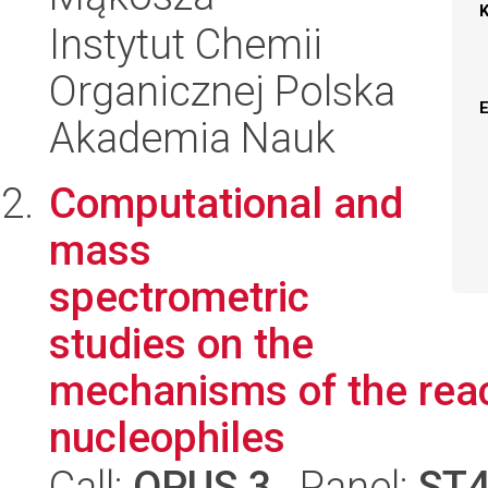
Instytut Chemii
Organicznej Polska
Akademia Nauk
Computational and
mass
spectrometric
studies on the
mechanisms of the reac
nucleophiles
Call:
OPUS 3
, Panel:
ST