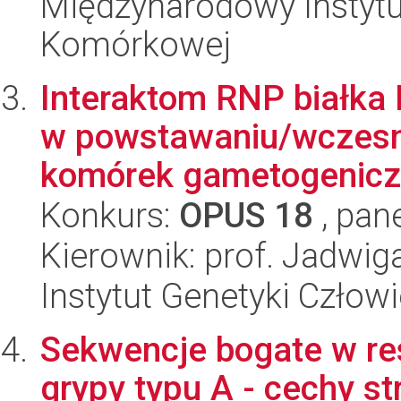
Międzynarodowy Instytut
Komórkowej
Interaktom RNP białka
w powstawaniu/wczesn
komórek gametogeniczy
Konkurs:
OPUS 18
, pan
Kierownik: prof. Jadwig
Instytut Genetyki Człow
Sekwencje bogate w re
grypy typu A - cechy st