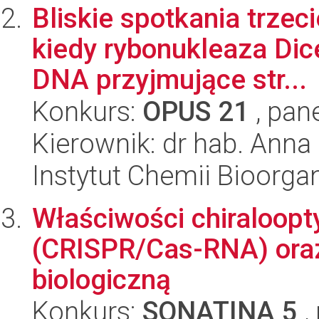
Bliskie spotkania trzeci
kiedy rybonukleaza Di
DNA przyjmujące str...
Konkurs:
OPUS 21
, pan
Kierownik: dr hab. Anna
Instytut Chemii Bioorga
Właściwości chiraloopt
(CRISPR/Cas-RNA) oraz
biologiczną
Konkurs:
SONATINA 5
,