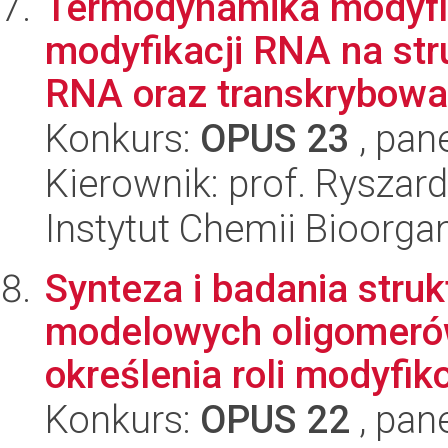
Termodynamika modyf
modyfikacji RNA na stru
RNA oraz transkrybowan
Konkurs:
OPUS 23
, pan
Kierownik: prof. Ryszard
Instytut Chemii Bioorga
Synteza i badania struk
modelowych oligomer
określenia roli modyfik
Konkurs:
OPUS 22
, pan