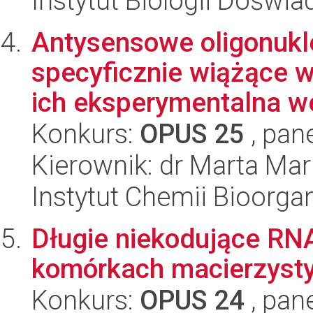
Instytut Biologii Doświ
Antysensowe oligonukl
specyficznie wiążące 
ich eksperymentalna wer
Konkurs:
OPUS 25
, pan
Kierownik: dr Marta Mar
Instytut Chemii Bioorga
Długie niekodujące RNA
komórkach macierzyst
Konkurs:
OPUS 24
, pan