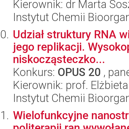
Kierownik: dr Marta So
Instytut Chemii Bioorga
Udział struktury RNA w
jego replikacji. Wysok
niskocząsteczko...
Konkurs:
OPUS 20
, pan
Kierownik: prof. Elżbiet
Instytut Chemii Bioorga
Wielofunkcyjne nanostr
politerapii ran wywołan