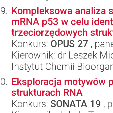
Kompleksowa analiza st
mRNA p53 w celu identy
trzeciorzędowych strukt
Konkurs:
OPUS 27
, pan
Kierownik: dr Leszek Mi
Instytut Chemii Bioorga
Eksploracja motywów pę
strukturach RNA
Konkurs:
SONATA 19
, 