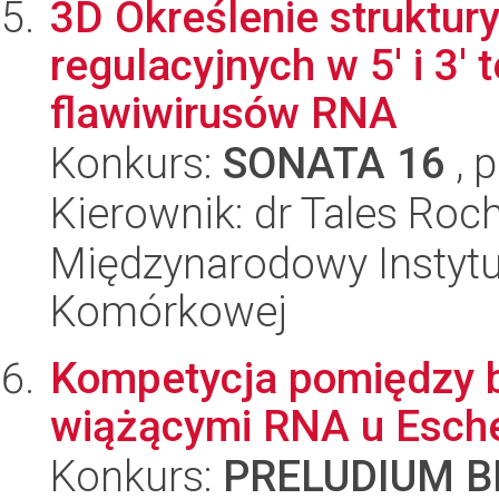
3D Określenie struktur
regulacyjnych w 5' i 3'
flawiwirusów RNA
Konkurs:
SONATA 16
, 
Kierownik: dr Tales Roc
Międzynarodowy Instytut
Komórkowej
Kompetycja pomiędzy bi
wiążącymi RNA u Escher
Konkurs:
PRELUDIUM BI