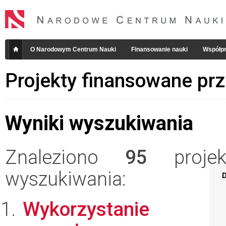
O Narodowym Centrum Nauki
Finansowanie nauki
Współpr
Projekty finansowane pr
Wyniki wyszukiwania
Znaleziono
95
projekt
wyszukiwania:
D
Wykorzystanie