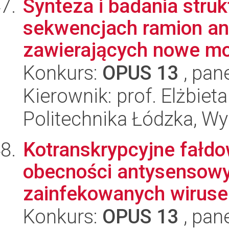
Synteza i badania stru
sekwencjach ramion a
zawierających nowe mo
Konkurs:
OPUS 13
, pan
Kierownik: prof. Elżbie
Politechnika Łódzka, W
Kotranskrypcyjne fałd
obecności antysensowy
zainfekowanych wiruse
Konkurs:
OPUS 13
, pan