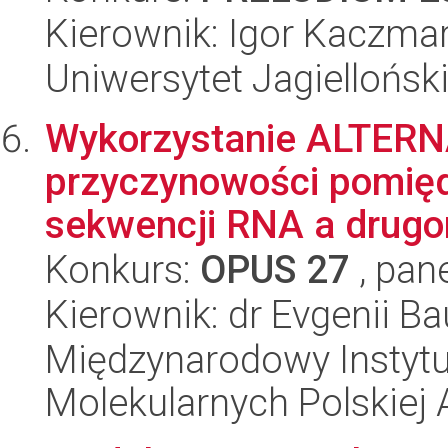
Kierownik: Igor Kaczma
Uniwersytet Jagiellońsk
Wykorzystanie ALTERN
przyczynowości pomię
sekwencji RNA a drugor
Konkurs:
OPUS 27
, pan
Kierownik: dr Evgenii Ba
Międzynarodowy Instyt
Molekularnych Polskiej