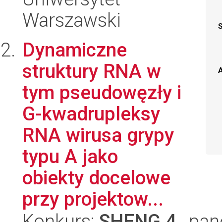
Warszawski
Dynamiczne
struktury RNA w
A
tym pseudowęzły i
G-kwadrupleksy
RNA wirusa grypy
typu A jako
obiekty docelowe
przy projektow...
Konkurs:
SHENG 4
, pan