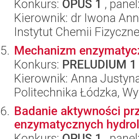
Konkurs:
OPUS 1
, panel
Kierownik: dr Iwona Ann
Instytut Chemii Fizyczn
Mechanizm enzymatyczn
Konkurs:
PRELUDIUM 1
Kierownik: Anna Justy
Politechnika Łódzka, W
Badanie aktywności prz
enzymatycznych hydroli
Konkurs:
OPUS 1
, panel