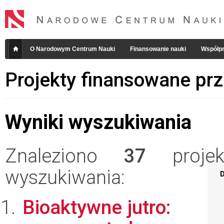
O Narodowym Centrum Nauki
Finansowanie nauki
Współpr
Projekty finansowane pr
Wyniki wyszukiwania
Znaleziono
37
projekt
wyszukiwania:
D
Bioaktywne jutro: