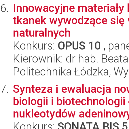
Innowacyjne materiały 
tkanek wywodzące się 
naturalnych
Konkurs:
OPUS 10
, pan
Kierownik: dr hab. Beat
Politechnika Łódzka, W
Synteza i ewaluacja n
biologii i biotechnolog
nukleotydów adeninowy
Konkurs:
SONATA BIS 5