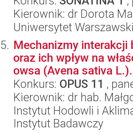
Konkurs:
SONATINA 1
,
Kierownik: dr Dorota M
Uniwersytet Warszawski,
Mechanizmy interakcji 
oraz ich wpływ na właś
owsa (Avena sativa L.).
Konkurs:
OPUS 11
, pan
Kierownik: dr hab. Małg
Instytut Hodowli i Aklim
Instytut Badawczy