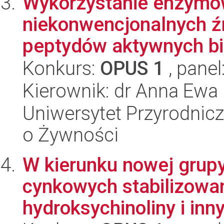
Wykorzystanie enzymów
niekonwencjonalnych ź
peptydów aktywnych bio
Konkurs:
OPUS 1
, panel
Kierownik: dr Anna Ew
Uniwersytet Przyrodnic
o Żywności
W kierunku nowej grup
cynkowych stabilizowa
hydroksychinoliny i inny