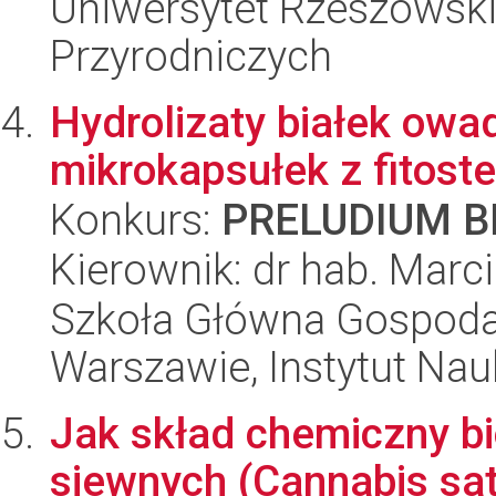
Uniwersytet Rzeszowski
Przyrodniczych
Hydrolizaty białek ow
mikrokapsułek z fitost
Konkurs:
PRELUDIUM BI
Kierownik: dr hab. Marc
Szkoła Główna Gospoda
Warszawie, Instytut Nau
Jak skład chemiczny b
siewnych (Cannabis sat