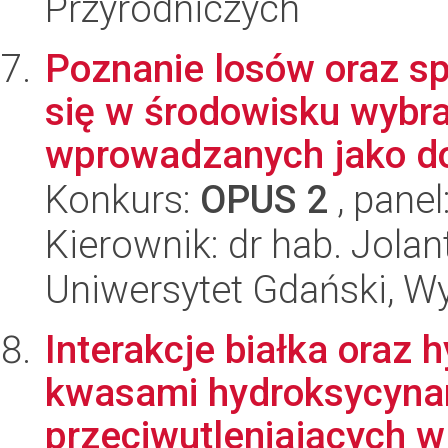
Przyrodniczych
Poznanie losów oraz s
się w środowisku wybr
wprowadzanych jako do
Konkurs:
OPUS 2
, panel
Kierownik: dr hab. Jola
Uniwersytet Gdański, W
Interakcje białka oraz 
kwasami hydroksycyna
przeciwutleniających w 