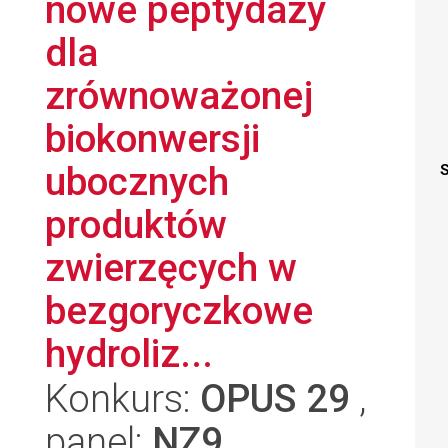
nowe peptydazy
dla
zrównoważonej
biokonwersji
ubocznych
S
produktów
zwierzęcych w
bezgoryczkowe
hydroliz...
Konkurs:
OPUS 29
,
panel:
NZ9