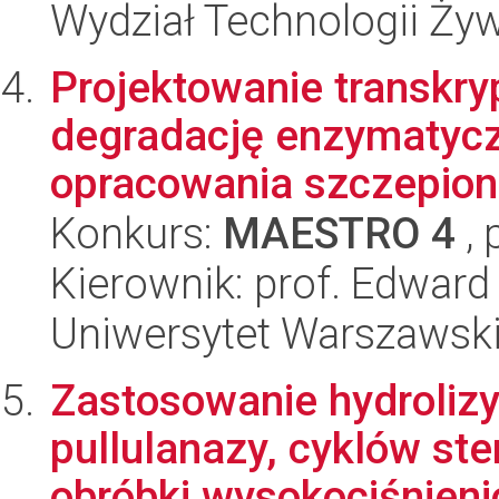
Wydział Technologii Ży
Projektowanie transkr
degradację enzymatycz
opracowania szczepion
Konkurs:
MAESTRO 4
, 
Kierownik: prof. Edward
Uniwersytet Warszawsk
Zastosowanie hydroliz
pullulanazy, cyklów ste
obróbki wysokociśnieni