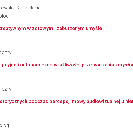
inowska-Kasztelanic
logii
 kreatywnym w zdrowym i zaburzonym umyśle
ficzny
epcyjne i autonomiczne wrażliwości przetwarzania zmysł
ficzny
otorycznych podczas percepcji mowy audiowizualnej u ni
logii