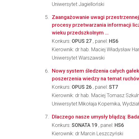
Uniwersytet Jagielloński
Zaangażowanie uwagi przestrzenne
procesy przetwarzania informacji li
wieku przedszkolnym ...
Konkurs:
OPUS 27
, panel:
HS6
Kierownik: dr hab. Maciej Władysław H
Uniwersytet Warszawski
Nowy system śledzenia całych gałek
poszerzenia wiedzy na temat ruchó
Konkurs:
OPUS 26
, panel:
ST7
Kierownik: dr hab. Maciej Tomasz Szku
Uniwersytet Mikołaja Kopernika, Wydział
Dlaczego nasze umysły błądzą: Badani
Konkurs:
SONATA 19
, panel:
HS6
Kierownik: dr Marcin Leszczyński