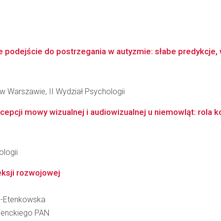
e podejście do postrzegania w autyzmie: słabe predykcje,
w Warszawie, II Wydział Psychologii
ji mowy wizualnej i audiowizualnej u niemowląt: rola konf
logii
ksji rozwojowej
a-Etenkowska
 Nenckiego PAN