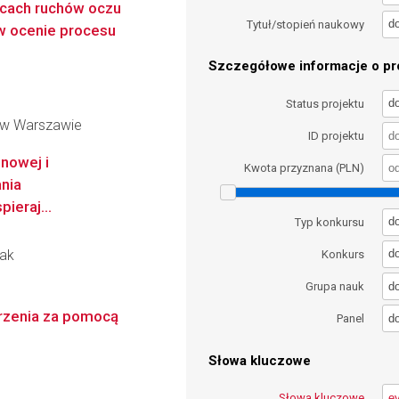
rcach ruchów oczu
d
Tytuł/stopień naukowy
 w ocenie procesu
Szczegółowe informacje o pro
d
Status projektu
 w Warszawie
ID projektu
nowej i
Kwota przyznana (PLN)
nia
ieraj...
d
Typ konkursu
iak
d
Konkurs
d
Grupa nauk
jrzenia za pomocą
d
Panel
Słowa kluczowe
Słowa kluczowe