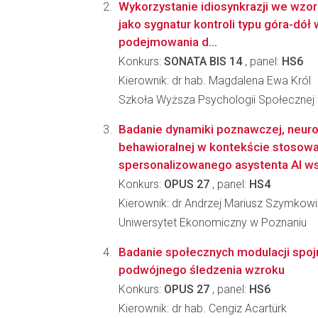
Wykorzystanie idiosynkrazji we wzo
jako sygnatur kontroli typu góra-dół
podejmowania d...
Konkurs:
SONATA BIS 14
, panel:
HS6
Kierownik: dr hab. Magdalena Ewa Król
Szkoła Wyższa Psychologii Społecznej
Badanie dynamiki poznawczej, neuro
behawioralnej w kontekście stosowa
spersonalizowanego asystenta AI wsp
Konkurs:
OPUS 27
, panel:
HS4
Kierownik: dr Andrzej Mariusz Szymkow
Uniwersytet Ekonomiczny w Poznaniu
Badanie społecznych modulacji spo
podwójnego śledzenia wzroku
Konkurs:
OPUS 27
, panel:
HS6
Kierownik: dr hab. Cengiz Acartürk