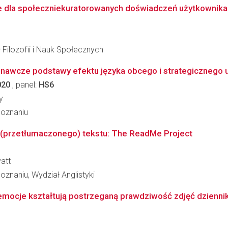
e dla społeczniekuratorowanych doświadczeń użytkownika 
 Filozofii i Nauk Społecznych
nawcze podstawy efektu języka obcego i strategicznego u
020
, panel:
HS6
y
Poznaniu
 (przetłumaczonego) tekstu: The ReadMe Project
att
znaniu, Wydział Anglistyki
 emocje kształtują postrzeganą prawdziwość zdjęć dziennik