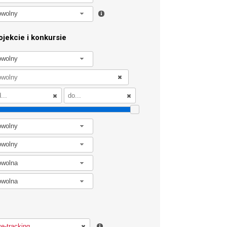
owolny
jekcie i konkursie
owolny
owolny
owolny
owolna
owolna