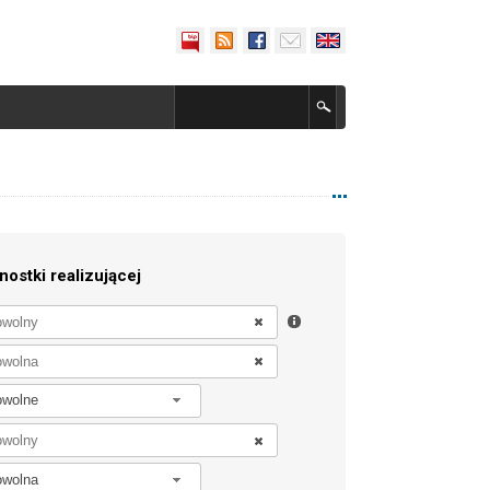
nostki realizującej
owolne
owolna