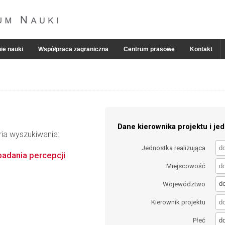
ie nauki
Współpraca zagraniczna
Centrum prasowe
Kontakt
Dane kierownika projektu i jed
ria wyszukiwania:
Jednostka realizująca
badania percepcji
Miejscowość
d
Województwo
Kierownik projektu
d
Płeć