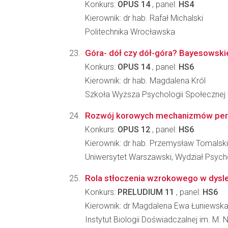
Konkurs:
OPUS 14
, panel:
HS4
Kierownik: dr hab. Rafał Michalski
Politechnika Wrocławska
Góra- dół czy dół-góra? Bayesowski
Konkurs:
OPUS 14
, panel:
HS6
Kierownik: dr hab. Magdalena Król
Szkoła Wyższa Psychologii Społecznej 
Rozwój korowych mechanizmów percepc
Konkurs:
OPUS 12
, panel:
HS6
Kierownik: dr hab. Przemysław Tomalski
Uniwersytet Warszawski, Wydział Psycho
Rola stłoczenia wzrokowego w dysle
Konkurs:
PRELUDIUM 11
, panel:
HS6
Kierownik: dr Magdalena Ewa Łuniewsk
Instytut Biologii Doświadczalnej im. M.