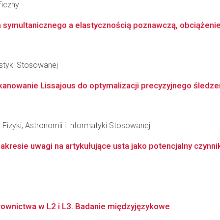
ficzny
symultanicznego a elastycznością poznawczą, obciążenie
styki Stosowanej
skanowanie Lissajous do optymalizacji precyzyjnego śledz
 Fizyki, Astronomii i Informatyki Stosowanej
resie uwagi na artykułujące usta jako potencjalny czynni
łownictwa w L2 i L3. Badanie międzyjęzykowe