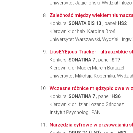
Uniwersytet Jagielloński, Wydział Filozo
Zależność między wiekiem tłumacza 
Konkurs:
SONATA BIS 13
, panel:
HS2
Kierownik: dr hab. Karolina Broś
Uniwersytet Warszawski, Wydział Lingwi
LissEYEjous Tracker - ultraszybkie 
Konkurs:
SONATINA 7
, panel:
ST7
Kierownik: dr Maciej Marcin Bartuzel
Uniwersytet Mikołaja Kopernika, Wydział
Wczesne różnice międzypłciowe w zak
Konkurs:
SONATINA 7
, panel:
HS6
Kierownik: dr Itziar Lozano Sánchez
Instytut Psychologii PAN
Narzędzia cyfrowe w przyswajaniu s
Konkurs:
OPUS 24 (LAP)
, panel:
HS2