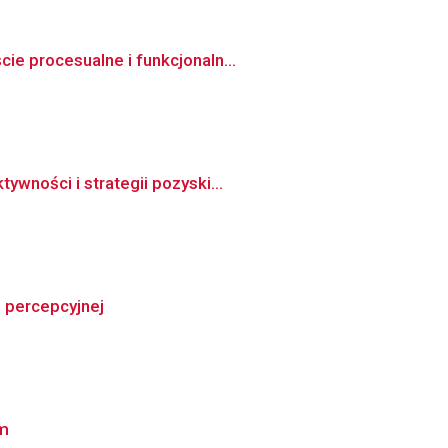
ie procesualne i funkcjonaln...
wności i strategii pozyski...
 percepcyjnej
ym