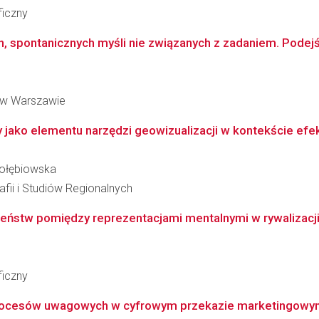
ficzny
, spontanicznych myśli nie związanych z zadaniem. Podejśc
 w Warszawie
jako elementu narzędzi geowizualizacji w kontekście efekty
Gołębiowska
fii i Studiów Regionalnych
ieństw pomiędzy reprezentacjami mentalnymi w rywalizacji
ficzny
 procesów uwagowych w cyfrowym przekazie marketingow