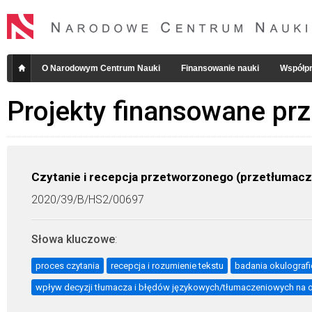
O Narodowym Centrum Nauki
Finansowanie nauki
Współpr
Projekty finansowane pr
Czytanie i recepcja przetworzonego (przetłumac
2020/39/B/HS2/00697
Słowa kluczowe
:
proces czytania
recepcja i rozumienie tekstu
badania okulograf
wpływ decyzji tłumacza i błędów językowych/tłumaczeniowych na o