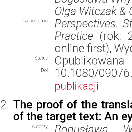
Olga Witczak & 
Perspectives. S
Czasopismo:
Practice
(rok: 2
online first), 
Opublikowana
Status:
10.1080/0907
Doi:
publikacji
The proof of the transl
of the target text: An 
Bogusława W
Autorzy: