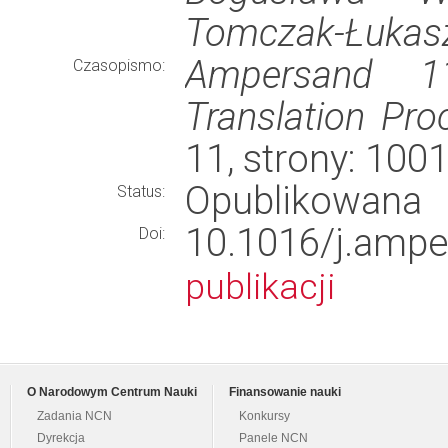
Tomczak-Łukasz
Ampersand 11
Czasopismo:
Translation Pr
11, strony: 10
Opublikowana
Status:
10.1016/j.am
Doi:
publikacji
O Narodowym Centrum Nauki
Finansowanie nauki
Zadania NCN
Konkursy
Dyrekcja
Panele NCN