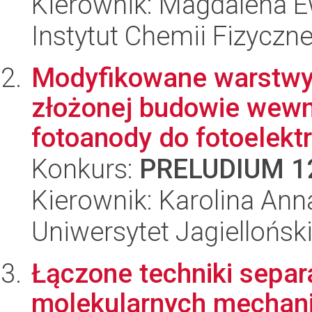
Kierownik: Magdalena E
Instytut Chemii Fizyczn
Modyfikowane warstwy
złożonej budowie wewnę
fotoanody do fotoelekt
Konkurs:
PRELUDIUM 1
Kierownik: Karolina An
Uniwersytet Jagiellońsk
Łączone techniki separ
molekularnych mechan