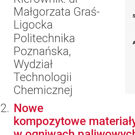
Małgorzata Graś-
Ligocka
Politechnika
A
Poznańska,
Wydział
Technologii
Chemicznej
Nowe
kompozytowe materiał
w ogniwach paliwowyc