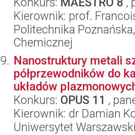
Konkurs:
MAESTRO 8
, 
Kierownik: prof. Franco
Politechnika Poznańska,
Chemicznej
Nanostruktury metali s
półprzewodników do kata
układów plazmonowyc
Konkurs:
OPUS 11
, pan
Kierownik: dr Damian K
Uniwersytet Warszawski