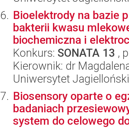
Bioelektrody na bazie 
bakterii kwasu mlekow
biochemiczna i elektro
Konkurs:
SONATA 13
, 
Kierownik: dr Magdalen
Uniwersytet Jagiellońsk
Biosensory oparte o e
badaniach przesiewowyc
system do celowego dos