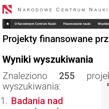
O Narodowym Centrum Nauki
Finansowanie nauki
Współpr
Projekty finansowane pr
Wyniki wyszukiwania
Znaleziono
255
projek
wyszukiwania:
D
Badania nad