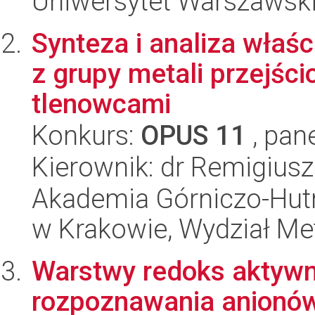
Uniwersytet Warszawski
Synteza i analiza właś
z grupy metali przejś
tlenowcami
Konkurs:
OPUS 11
, pan
Kierownik: dr Remigiusz
Akademia Górniczo-Hutn
w Krakowie, Wydział Met
Warstwy redoks aktyw
rozpoznawania anionó