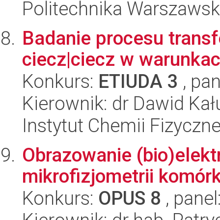
Politechnika Warszawsk
Badanie procesu transf
ciecz|ciecz w warunka
Konkurs:
ETIUDA 3
, pan
Kierownik: dr Dawid Kał
Instytut Chemii Fizyczn
Obrazowanie (bio)elekt
mikrofizjometrii komór
Konkurs:
OPUS 8
, panel