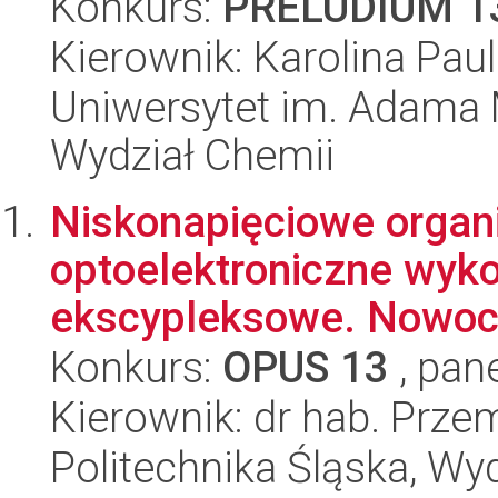
Konkurs:
PRELUDIUM 1
Kierownik: Karolina Pau
Uniwersytet im. Adama 
Wydział Chemii
Niskonapięciowe organ
optoelektroniczne wyko
ekscypleksowe. Nowocz
Konkurs:
OPUS 13
, pan
Kierownik: dr hab. Prz
Politechnika Śląska, Wy