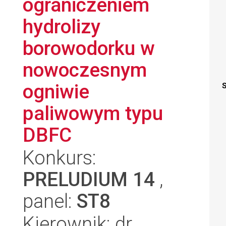
ograniczeniem
hydrolizy
borowodorku w
nowoczesnym
ogniwie
S
paliwowym typu
DBFC
Konkurs:
PRELUDIUM 14
,
panel:
ST8
Kierownik: dr