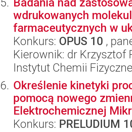
Badania nad zastosow
wdrukowanych molekular
farmaceutycznych w ukł
Konkurs:
OPUS 10
, pan
Kierownik: dr Krzysztof
Instytut Chemii Fizyczn
Określenie kinetyki pro
pomocą nowego zmien
Elektrochemicznej Mikr
Konkurs:
PRELUDIUM 1