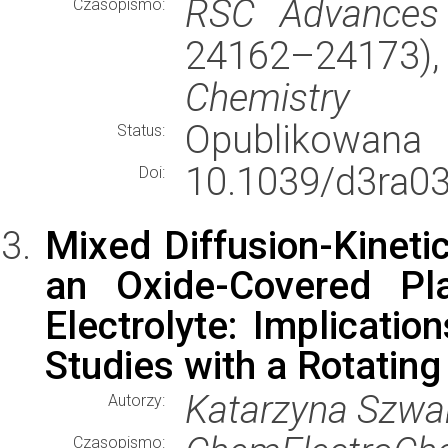
RSC Advances
Czasopismo:
24162–24173
Chemistry
Opublikowana
Status:
10.1039/d3ra0
Doi:
Mixed Diffusion-Kineti
an Oxide-Covered Pla
Electrolyte: Implicatio
Studies with a Rotating
Katarzyna Szwab
Autorzy:
Czasopismo: