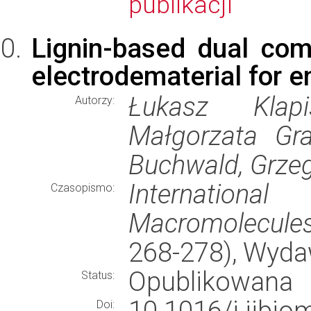
publikacji
Lignin-based dual com
electrodematerial for
Łukasz Klapi
Autorzy:
Małgorzata Gra
Buchwald, Grzeg
Internation
Czasopismo:
Macromolecule
268-278), Wyd
Opublikowana
Status:
10.1016/j.ijb
Doi: