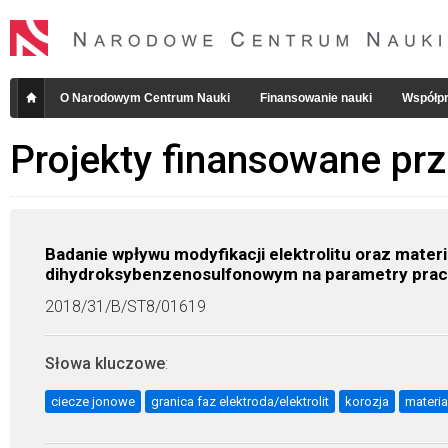
O Narodowym Centrum Nauki
Finansowanie nauki
Współpr
Projekty finansowane pr
Badanie wpływu modyfikacji elektrolitu oraz mate
dihydroksybenzenosulfonowym na parametry prac
2018/31/B/ST8/01619
Słowa kluczowe
:
ciecze jonowe
granica faz elektroda/elektrolit
korozja
materia