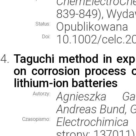
ChemElectroC
839-849), Wyd
Opublikowana
Status:
10.1002/celc.2
Doi:
Taguchi method in exp
on corrosion process of
lithium-ion batteries
Agnieszka Gab
Autorzy:
Andreas Bund, G
Electrochimica
Czasopismo:
strony: 137011