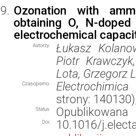
Ozonation with amm
obtaining O, N-doped 
electrochemical capaci
Łukasz Kolanow
Autorzy:
Piotr Krawczyk
Lota, Grzegorz 
Electrochimica
Czasopismo:
strony: 140130
Opublikowana
Status:
10.1016/j.ele
Doi: