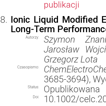
publikacji
Ionic Liquid Modified 
Long-Term Performanc
Szymon Znanie
Autorzy:
Jarosław Wojci
Grzegorz Lota
ChemElectroC
Czasopismo:
3685-3694), W
Opublikowana
Status:
10.1002/celc.2
Doi: