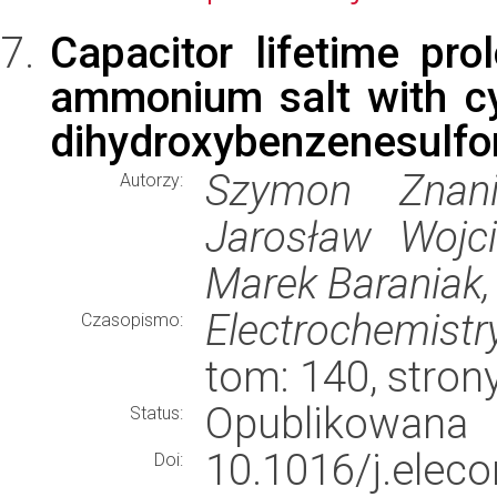
Capacitor lifetime pro
ammonium salt with cy
dihydroxybenzenesulfo
Szymon Znanie
Autorzy:
Jarosław Wojci
Marek Baraniak,
Electrochemist
Czasopismo:
tom: 140, stro
Opublikowana
Status:
10.1016/j.el
Doi: