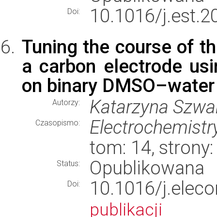
10.1016/j.est.
Doi:
Tuning the course of th
a carbon electrode usi
on binary DMSO–water 
Katarzyna Szwab
Autorzy:
Electrochemist
Czasopismo:
tom: 14, stron
Opublikowana
Status:
10.1016/j.el
Doi:
publikacji