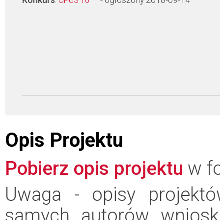
Konkurs
:
- ogłoszony 2018-09-14
OPUS 16
Opis Projektu
Pobierz opis projektu
w fo
Uwaga - opisy projektó
samych autorów wniosk