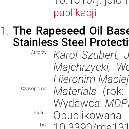
publikacji
The Rapeseed Oil Base
Stainless Steel Protect
Karol Szubert, 
Autorzy:
Majchrzycki, Wo
Hieronim Macie
Materials
(rok: 
Czasopismo:
Wydawca:
MDP
Opublikowana
Status:
10.3390/ma131
Doi: