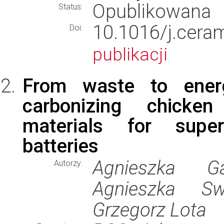
Opublikowana
Status:
10.1016/j.cer
Doi:
publikacji
From waste to energ
carbonizing chicken
materials for super
batteries
Agnieszka Ga
Autorzy:
Agnieszka Swi
Grzegorz Lota