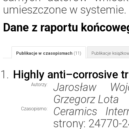
umieszczone w systemie.
Dane z raportu końcowe
Publikacje w czasopismach
(11)
Publikacje książk
Highly anti–corrosive 
Jarosław Wojc
Autorzy:
Grzegorz Lota
Ceramics Intern
Czasopismo:
strony: 24770-