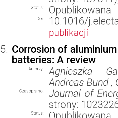
Opublikowana
Status:
10.1016/j.ele
Doi:
publikacji
Corrosion of aluminium 
batteries: A review
Agnieszka Gab
Autorzy:
Andreas Bund , 
Journal of Ener
Czasopismo:
strony: 102322
Opublikowana
Status: