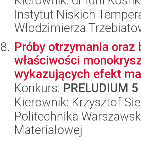
Kierownik: dr Iurii Kosh
Instytut Niskich Tempera
Włodzimierza Trzebiat
Próby otrzymania oraz b
właściwości monokrys
wykazujących efekt mag
Konkurs:
PRELUDIUM 5
Kierownik: Krzysztof Siel
Politechnika Warszawska
Materiałowej