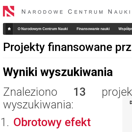
O Narodowym Centrum Nauki
Finansowanie nauki
Współpr
Projekty finansowane pr
Wyniki wyszukiwania
Znaleziono
13
projekt
wyszukiwania:
D
Obrotowy efekt