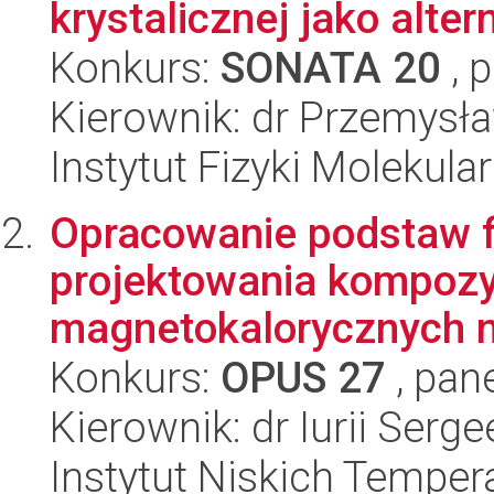
krystalicznej jako alter
Konkurs:
SONATA 20
, 
Kierownik: dr Przemysł
Instytut Fizyki Molekula
Opracowanie podstaw fi
projektowania kompoz
magnetokalorycznych na
Konkurs:
OPUS 27
, pan
Kierownik: dr Iurii Serg
Instytut Niskich Tempera