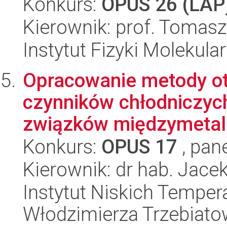
Konkurs:
OPUS 26 (LAP
Kierownik: prof. Tomasz 
Instytut Fizyki Molekula
Opracowanie metody o
czynników chłodniczyc
związków międzymetali
Konkurs:
OPUS 17
, pan
Kierownik: dr hab. Jace
Instytut Niskich Tempera
Włodzimierza Trzebiat