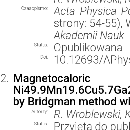
Acta Physica P
Czasopismo:
strony: 54-55)
Akademii Nauk
Opublikowana
Status:
10.12693/APhys
Doi:
Magnetocalor
Ni49.9Mn19.6Cu5.7Ga2
by Bridgman method wit
R. Wroblewski, K
Autorzy:
Przyjęta do publ
Status: