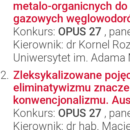
metalo-organicnych do
gazowych węglowodor
Konkurs:
OPUS 27
, pan
Kierownik: dr Kornel Ro
Uniwersytet im. Adama 
Zleksykalizowane poję
eliminatywizmu znacze
konwencjonalizmu. Aust
Konkurs:
OPUS 27
, pan
Kierownik: dr hab. Maci