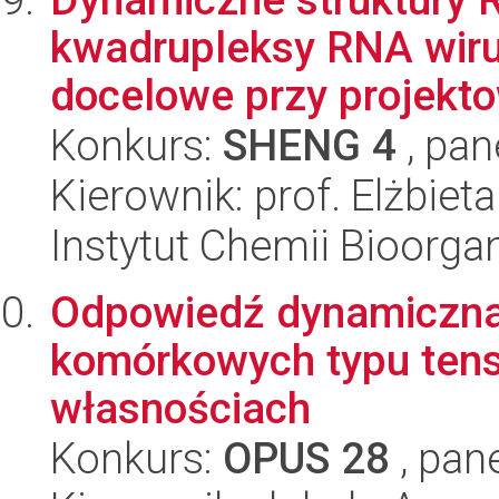
kwadrupleksy RNA wirus
docelowe przy projekto
Konkurs:
SHENG 4
, pan
Kierownik: prof. Elżbiet
Instytut Chemii Bioorga
Odpowiedź dynamiczna 
komórkowych typu tens
własnościach
Konkurs:
OPUS 28
, pan