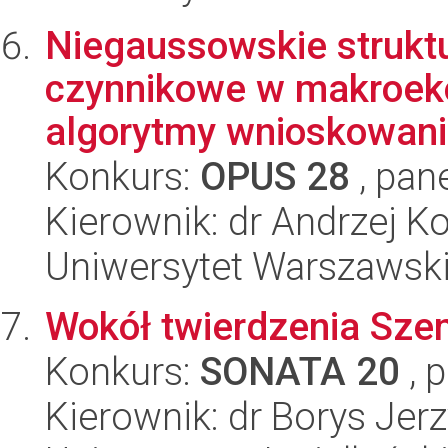
Niegaussowskie strukt
czynnikowe w makroekono
algorytmy wnioskowania
Konkurs:
OPUS 28
, pan
Kierownik: dr Andrzej Ko
Uniwersytet Warszawsk
Wokół twierdzenia Sze
Konkurs:
SONATA 20
, 
Kierownik: dr Borys Jer