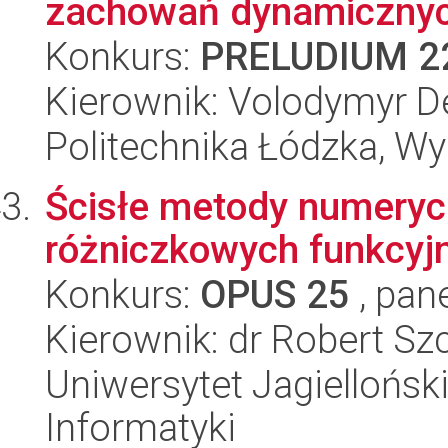
zachowań dynamicznych
Konkurs:
PRELUDIUM 2
Kierownik: Volodymyr 
Politechnika Łódzka, W
Ścisłe metody numeryc
różniczkowych funkcyj
Konkurs:
OPUS 25
, pan
Kierownik: dr Robert Sz
Uniwersytet Jagiellońsk
Informatyki