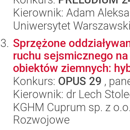
Kierownik: Adam Aleksa
Uniwersytet Warszawsk
Sprzężone oddziaływani
ruchu sejsmicznego na
obiektów ziemnych: hyb
Konkurs:
OPUS 29
, pan
Kierownik: dr Lech Stole
KGHM Cuprum sp. z o.o
Rozwojowe