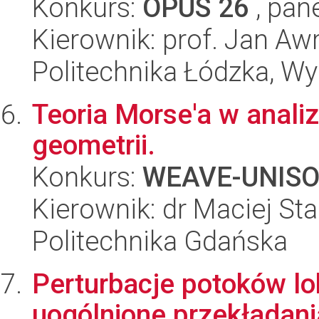
Konkurs:
OPUS 26
, pan
Kierownik: prof. Jan Aw
Politechnika Łódzka, W
Teoria Morse'a w anali
geometrii.
Konkurs:
WEAVE-UNIS
Kierownik: dr Maciej St
Politechnika Gdańska
Perturbacje potoków lo
uogólnione przekładan