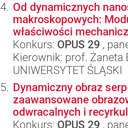
Od dynamicznych nanost
makroskopowych: Modul
właściwości mechanicz
Konkurs:
OPUS 29
, pan
Kierownik: prof. Żanet
UNIWERSYTET ŚLĄSKI
Dynamiczny obraz serp
zaawansowane obrazow
odwracalnych i recyrkul
Konkurs:
OPUS 29
, pan