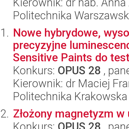
Kierownik: dr hab. Ann
Politechnika Warszaws
Nowe hybrydowe, wysok
precyzyjne luminescen
Sensitive Paints do test
Konkurs:
OPUS 28
, pan
Kierownik: dr Maciej Fra
Politechnika Krakowska
Złożony magnetyzm w u
Konkurs:
OPUS 28
, pan