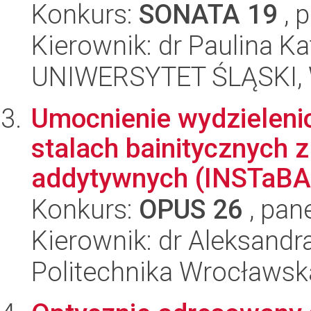
Konkurs:
SONATA 19
, 
Kierownik: dr Paulina K
UNIWERSYTET ŚLĄSKI, Wy
Umocnienie wydzieleni
stalach bainitycznych 
addytywnych (INSTaBAI
Konkurs:
OPUS 26
, pan
Kierownik: dr Aleksandr
Politechnika Wrocławsk