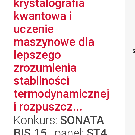
krystalografia
kwantowa i
uczenie
maszynowe dla
lepszego
S
zrozumienia
stabilności
termodynamicznej
i rozpuszcz...
Konkurs:
SONATA
BIS 15
, panel:
ST4