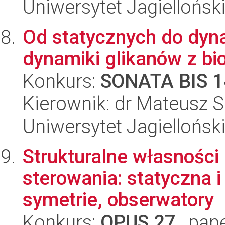
Uniwersytet Jagiellońsk
Od statycznych do dyna
dynamiki glikanów z bio
Konkurs:
SONATA BIS 1
Kierownik: dr Mateusz S
Uniwersytet Jagiellońsk
Strukturalne własności
sterowania: statyczna i
symetrie, obserwatory
Konkurs:
OPUS 27
, pan