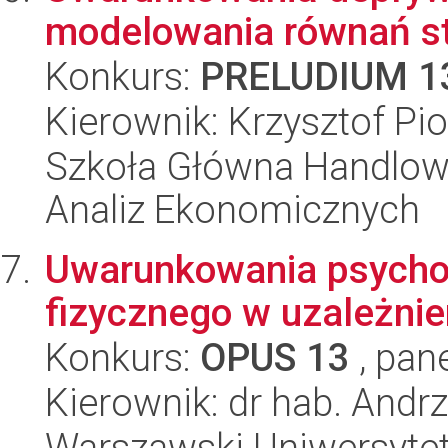
modelowania równań st
Konkurs:
PRELUDIUM 1
Kierownik: Krzysztof Pi
Szkoła Główna Handlow
Analiz Ekonomicznych
Uwarunkowania psychol
fizycznego w uzależnie
Konkurs:
OPUS 13
, pan
Kierownik: dr hab. Andr
Warszawski Uniwersytet