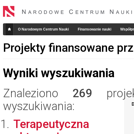
O Narodowym Centrum Nauki
Finansowanie nauki
Współpr
Projekty finansowane pr
Wyniki wyszukiwania
Znaleziono
269
projek
wyszukiwania:
D
Terapeutyczna