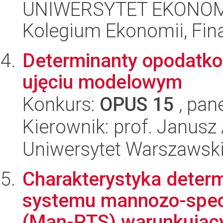
UNIWERSYTET EKONOM
Kolegium Ekonomii, Fin
Determinanty opodatko
ujęciu modelowym
Konkurs:
OPUS 15
, pan
Kierownik: prof. Janus
Uniwersytet Warszawsk
Charakterystyka deter
systemu mannozo-specy
(Man-PTS) warunkujący