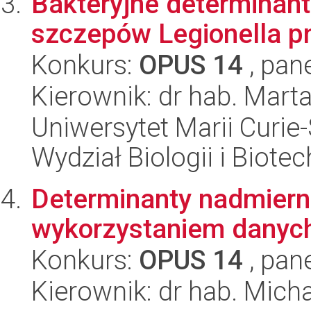
Bakteryjne determinant
szczepów Legionella p
Konkurs:
OPUS 14
, pan
Kierownik: dr hab. Mart
Uniwersytet Marii Curie-
Wydział Biologii i Biotec
Determinanty nadmierne
wykorzystaniem danych 
Konkurs:
OPUS 14
, pan
Kierownik: dr hab. Mich