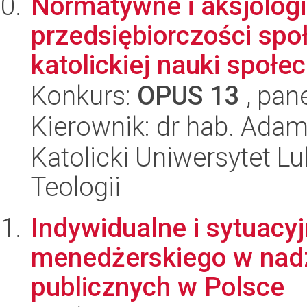
Normatywne i aksjolog
przedsiębiorczości spo
katolickiej nauki społe
Konkurs:
OPUS 13
, pan
Kierownik: dr hab. Ada
Katolicki Uniwersytet Lu
Teologii
Indywidualne i sytuacy
menedżerskiego w nadz
publicznych w Polsce