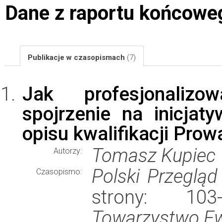
Dane z raportu końcowe
Publikacje w czasopismach
(7)
Jak profesjonalizo
spojrzenie na inicja
opisu kwalifikacji Prow
Tomasz Kupiec
Autorzy:
Polski Przegląd
Czasopismo:
strony: 10
Towarzystwo Ew