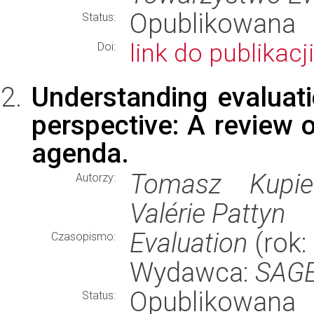
Opublikowana
Status:
link do publikacji
Doi:
Understanding evaluati
perspective: A review o
agenda.
Tomasz Kupiec
Autorzy:
Valérie Pattyn
Evaluation
(rok:
Czasopismo:
Wydawca:
SAGE
Opublikowana
Status: