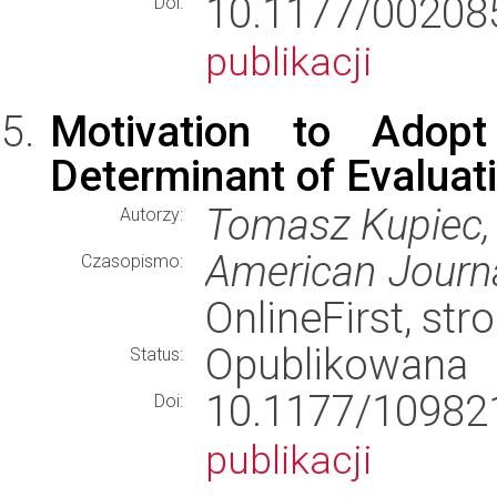
10.1177/002
Doi:
publikacji
Motivation to Adopt
Determinant of Evaluat
Tomasz Kupiec,
Autorzy:
American Journa
Czasopismo:
OnlineFirst, str
Opublikowana
Status:
10.1177/109
Doi:
publikacji