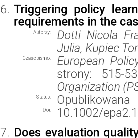
Triggering policy lear
requirements in the ca
Dotti Nicola Fr
Autorzy:
Julia, Kupiec To
European Polic
Czasopismo:
strony: 515-
Organization (PS
Opublikowana
Status:
10.1002/epa2.1
Doi:
Does evaluation quality