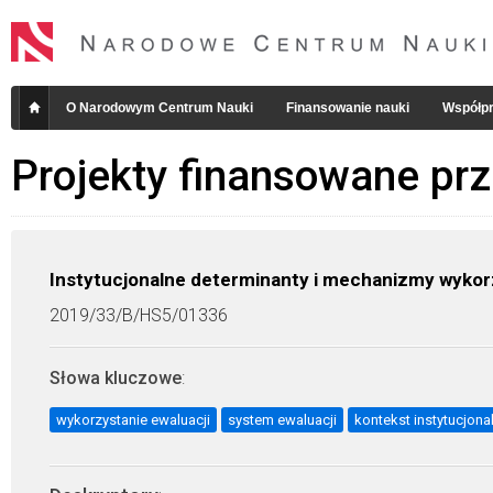
O Narodowym Centrum Nauki
Finansowanie nauki
Współpr
Projekty finansowane pr
Instytucjonalne determinanty i mechanizmy wykorz
2019/33/B/HS5/01336
Słowa kluczowe
:
wykorzystanie ewaluacji
system ewaluacji
kontekst instytucjona