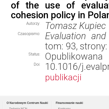
of the use of evaluat
cohesion policy in Pola
Tomasz Kupiec
Autorzy:
Evaluation and
Czasopismo:
tom: 93, strony
Opublikowana
Status:
10.1016/j.eval
Doi:
publikacji
O Narodowym Centrum Nauki
Finansowanie nauki
Zadania NCN
Konkursy