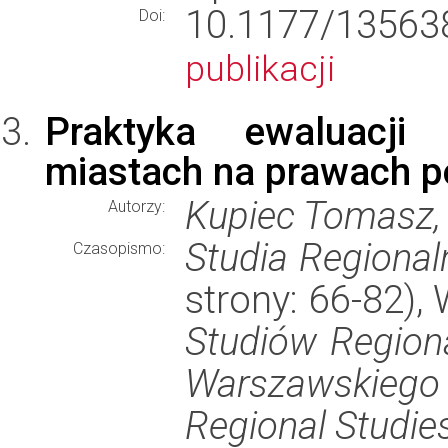
10.1177/135
Doi:
publikacji
Praktyka ewaluacji 
miastach na prawach p
Kupiec Tomasz,
Autorzy:
Studia Regional
Czasopismo:
strony: 66-82)
Studiów Regiona
Warszawskiego 
Regional Studie