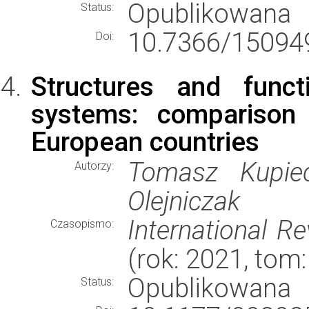
Opublikowana
Status:
10.7366/15094
Doi:
Structures and funct
systems: comparison 
European countries
Tomasz Kupiec
Autorzy:
Olejniczak
International R
Czasopismo:
(rok: 2021, tom: 
Opublikowana
Status: