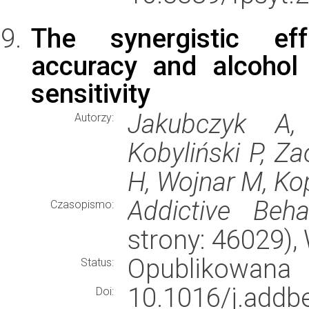
The synergistic eff
accuracy and alcohol
sensitivity
Jakubczyk A,
Autorzy:
Kobyliński P, Z
H, Wojnar M, Ko
Addictive Beha
Czasopismo:
strony: 46029)
Opublikowana
Status:
10.1016/j.ad
Doi: