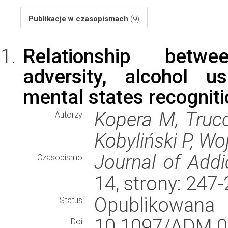
Publikacje w czasopismach
(9)
Relationship betwe
adversity, alcohol 
mental states recognit
Kopera M, Truc
Autorzy:
Kobyliński P, Wo
Journal of Addi
Czasopismo:
14, strony: 247
Opublikowana
Status:
10.1097/ADM.
Doi: