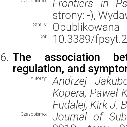
Frontiers in Ps
Czasopismo:
strony: -), Wyd
Opublikowana
Status:
10.3389/fpsyt.
Doi:
The association bet
regulation, and sympto
Andrzej Jakubc
Autorzy:
Kopera, Paweł K
Fudalej, Kirk J.
Journal of Su
Czasopismo: