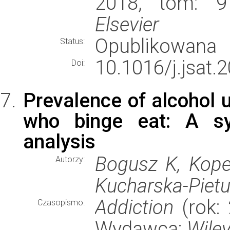
2018, tom: 91
Elsevier
Opublikowana
Status:
10.1016/j.jsat.
Doi:
Prevalence of alcohol 
who binge eat: A sy
analysis
Bogusz K, Kope
Autorzy:
Kucharska-Pietu
Addiction
(rok: 
Czasopismo:
Wydawca:
Wile