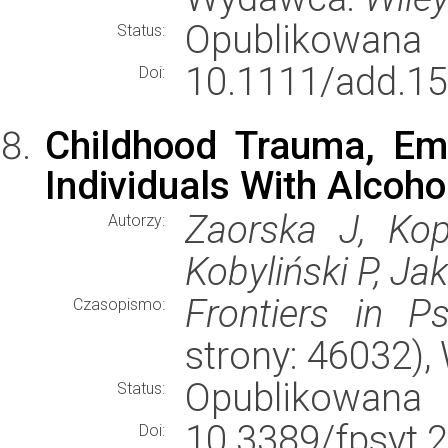
Opublikowana
Status:
10.1111/add.15
Doi:
Childhood Trauma, Emo
Individuals With Alcoho
Zaorska J, Ko
Autorzy:
Kobyliński P, Ja
Frontiers in Ps
Czasopismo:
strony: 46032)
Opublikowana
Status:
10.3389/fpsyt.
Doi: