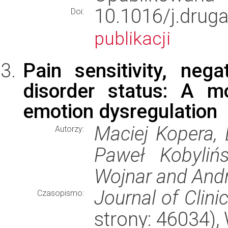
10.1016/j.dru
Doi:
publikacji
Pain sensitivity, neg
disorder status: A m
emotion dysregulation
Maciej Kopera, 
Autorzy:
Paweł Kobylińs
Wojnar and And
Journal of Clini
Czasopismo:
strony: 46034)