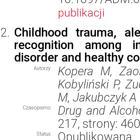
publikacji
Childhood trauma, al
recognition among in
disorder and healthy co
Kopera M, Zao
Autorzy:
Kobyliński P, 
M, Jakubczyk A
Drug and Alcoh
Czasopismo:
217, strony: 4
Opublikowana
Status: