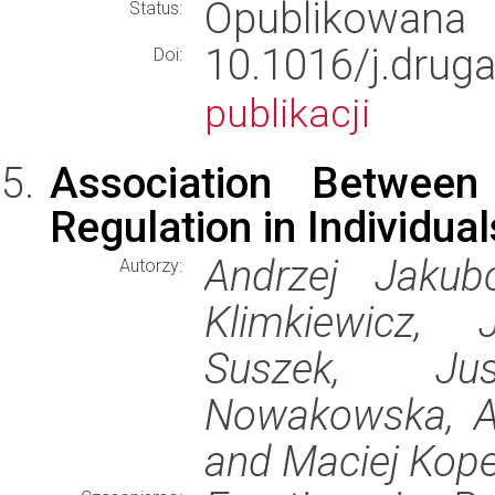
Opublikowana
Status:
10.1016/j.dru
Doi:
publikacji
Association Between
Regulation in Individua
Andrzej Jakub
Autorzy:
Klimkiewicz, 
Suszek, Ju
Nowakowska, An
and Maciej Kop