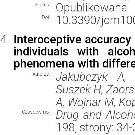
Opublikowana
Status:
10.3390/jcm10
Doi:
Interoceptive accuracy 
individuals with alco
phenomena with differen
Jakubczyk A, 
Autorzy:
Suszek H, Zaor
A, Wojnar M, Ko
Drug and Alcoh
Czasopismo:
198, strony: 34