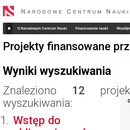
O Narodowym Centrum Nauki
Finansowanie nauki
Współpr
Projekty finansowane pr
Wyniki wyszukiwania
Znaleziono
12
projekt
wyszukiwania:
D
Wstęp do