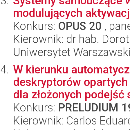
Systemy samouczące w
modulujących aktywacj
Konkurs:
OPUS 20
, pan
Kierownik: dr hab. Dorot
Uniwersytet Warszawski
W kierunku automatyc
deskryptorów opartych 
dla złożonych podejść s
Konkurs:
PRELUDIUM 1
Kierownik: Carlos Eduar