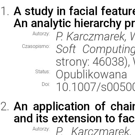
A study in facial featur
An analytic hierarchy 
P. Karczmarek, W
Autorzy:
Soft Computin
Czasopismo:
strony: 46038)
Opublikowana
Status:
10.1007/s00500
Doi:
An application of chai
and its extension to fa
P. Karczmarek,
Autorzy: