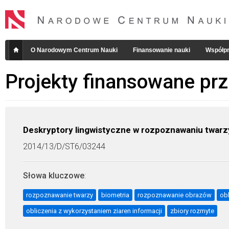
O Narodowym Centrum Nauki
Finansowanie nauki
Współpr
Projekty finansowane pr
Deskryptory lingwistyczne w rozpoznawaniu twarz
2014/13/D/ST6/03244
Słowa kluczowe
:
rozpoznawanie twarzy
biometria
rozpoznawanie obrazów
obl
obliczenia z wykorzystaniem ziaren informacji
zbiory rozmyte