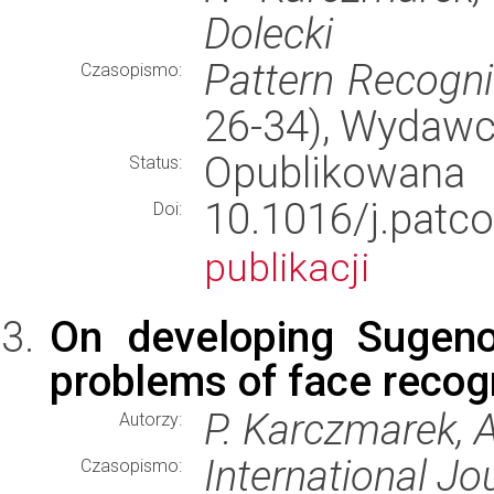
Dolecki
Pattern Recogni
Czasopismo:
26-34), Wydaw
Opublikowana
Status:
10.1016/j.pa
Doi:
publikacji
On developing Sugeno
problems of face recog
P. Karczmarek, A
Autorzy:
International Jo
Czasopismo: