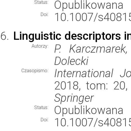
Opublikowana
Status:
10.1007/s40815
Doi:
Linguistic descriptors i
P. Karczmarek,
Autorzy:
Dolecki
International 
Czasopismo:
2018, tom: 20,
Springer
Opublikowana
Status:
10.1007/s40815
Doi: