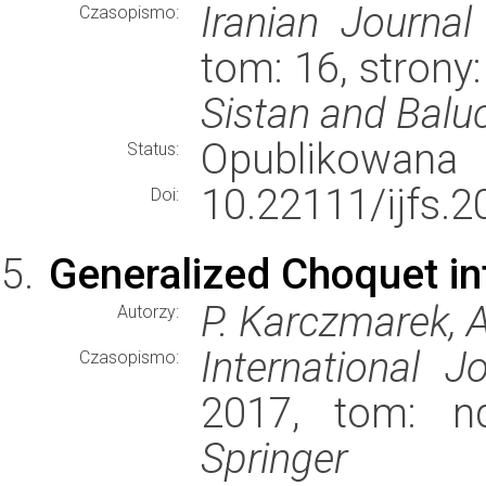
Iranian Journa
Czasopismo:
tom: 16, stron
Sistan and Balu
Opublikowana
Status:
10.22111/ijfs.2
Doi:
Generalized Choquet int
P. Karczmarek, A
Autorzy:
International 
Czasopismo:
2017, tom: nd
Springer