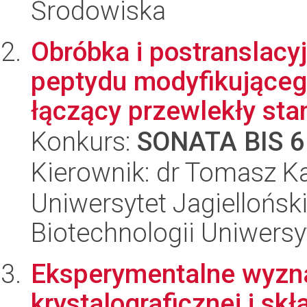
Środowiska
Obróbka i postranslacyj
peptydu modyfikująceg
łączący przewlekły stan
Konkurs:
SONATA BIS 6
Kierownik: dr Tomasz K
Uniwersytet Jagiellońsk
Biotechnologii Uniwersy
Eksperymentalne wyzna
krystalograficznej i sk