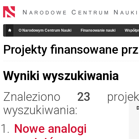
O Narodowym Centrum Nauki
Finansowanie nauki
Współpr
Projekty finansowane pr
Wyniki wyszukiwania
Znaleziono
23
projekt
wyszukiwania:
D
Nowe analogi