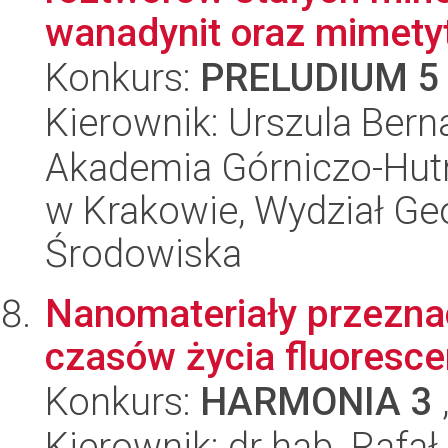
wanadynit oraz mimety
Konkurs:
PRELUDIUM 5
Kierownik: Urszula Bern
Akademia Górniczo-Hutn
w Krakowie, Wydział Geol
Środowiska
Nanomateriały przezna
czasów życia fluorescen
Konkurs:
HARMONIA 3
Kierownik: dr hab. Rafa