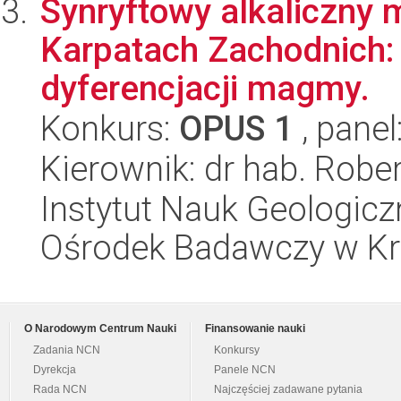
Synryftowy alkaliczn
Karpatach Zachodnich: 
dyferencjacji magmy.
Konkurs:
OPUS 1
, panel
Kierownik: dr hab. Robe
Instytut Nauk Geologic
Ośrodek Badawczy w K
O Narodowym Centrum Nauki
Finansowanie nauki
Zadania NCN
Konkursy
Dyrekcja
Panele NCN
Rada NCN
Najczęściej zadawane pytania