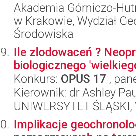
Akademia Górniczo-Hutn
w Krakowie, Wydział Geol
Środowiska
Ile zlodowaceń ? Neopr
biologicznego 'wielkie
Konkurs:
OPUS 17
, pan
Kierownik: dr Ashley Pa
UNIWERSYTET ŚLĄSKI, W
Implikacje geochronolo