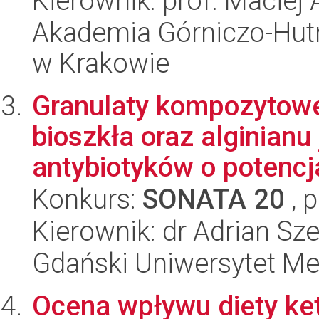
Kierownik: prof. Maciej
Akademia Górniczo-Hutn
w Krakowie
Granulaty kompozytowe
bioszkła oraz alginian
antybiotyków o potencj
Konkurs:
SONATA 20
, 
Kierownik: dr Adrian Sz
Gdański Uniwersytet M
Ocena wpływu diety ket