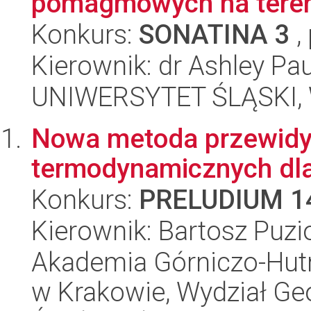
pomagmowych na tereni
Konkurs:
SONATINA 3
,
Kierownik: dr Ashley Pa
UNIWERSYTET ŚLĄSKI, W
Nowa metoda przewidyw
termodynamicznych dla
Konkurs:
PRELUDIUM 1
Kierownik: Bartosz Puzi
Akademia Górniczo-Hutn
w Krakowie, Wydział Geol