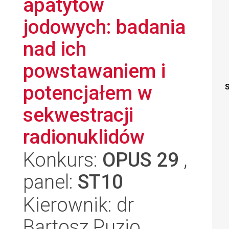
apatytów
jodowych: badania
nad ich
powstawaniem i
potencjałem w
S
sekwestracji
radionuklidów
Konkurs:
OPUS 29
,
panel:
ST10
Kierownik: dr
Bartosz Puzio