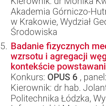
Kierownik: dr Monika 
Akademia Górniczo-Hutn
w Krakowie, Wydział Geol
Środowiska
Badanie fizycznych m
wzrsotu i agregacji węg
kontekście powstawania
Konkurs:
OPUS 6
, panel
Kierownik: dr hab. Jola
Politechnika Łódzka, Wyd