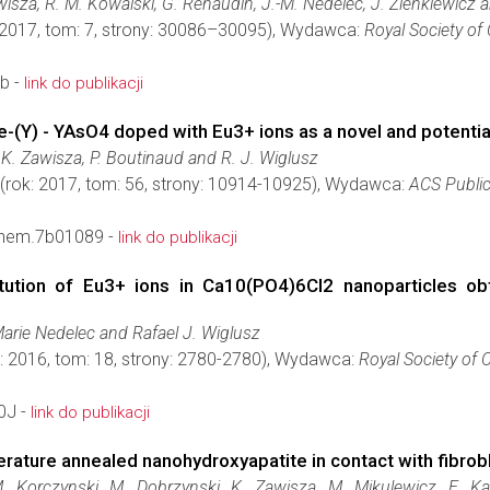
awisza, R. M. Kowalski, G. Renaudin, J.-M. Nedelec, J. Zienkiewicz 
 2017, tom: 7, strony: 30086–30095), Wydawca:
Royal Society of
b -
link do publikacji
e-(Y) - YAsO4 doped with Eu3+ ions as a novel and potenti
, K. Zawisza, P. Boutinaud and R. J. Wiglusz
(rok: 2017, tom: 56, strony: 10914-10925), Wydawca:
ACS Public
chem.7b01089 -
link do publikacji
stitution of Eu3+ ions in Ca10(PO4)6Cl2 nanoparticles 
arie Nedelec and Rafael J. Wiglusz
: 2016, tom: 18, strony: 2780-2780), Wydawca:
Royal Society of 
0J -
link do publikacji
erature annealed nanohydroxyapatite in contact with fibrobl
 Korczynski, M. Dobrzynski, K. Zawisza, M. Mikulewicz, E. Ka