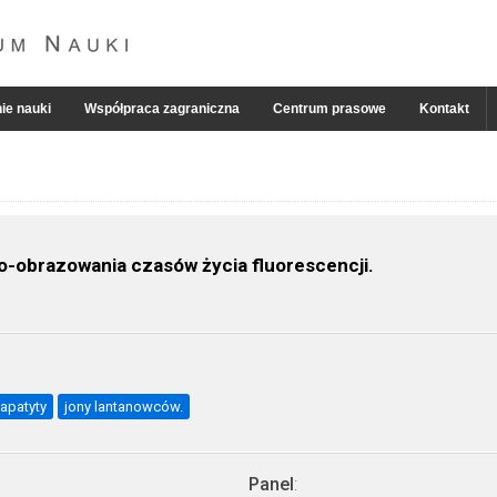
ie nauki
Współpraca zagraniczna
Centrum prasowe
Kontakt
-obrazowania czasów życia fluorescencji.
apatyty
jony lantanowców.
Panel
: