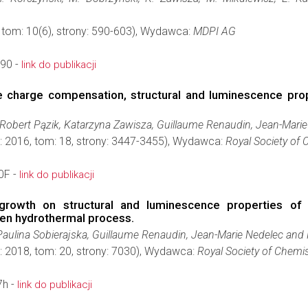
 tom: 10(6), strony: 590-603), Wydawca:
MDPI AG
90 -
link do publikacji
the charge compensation, structural and luminescence pr
 Robert Pązik, Katarzyna Zawisza, Guillaume Renaudin, Jean-Marie
: 2016, tom: 18, strony: 3447-3455), Wydawca:
Royal Society of 
0F -
link do publikacji
ne growth on structural and luminescence properties o
ven hydrothermal process.
aulina Sobierajska, Guillaume Renaudin, Jean-Marie Nedelec and 
: 2018, tom: 20, strony: 7030), Wydawca:
Royal Society of Chemis
7h -
link do publikacji