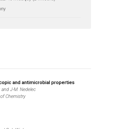
zony
copic and antimicrobial properties
ak and J-M. Nedelec
 of Chemistry