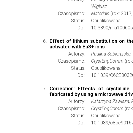
Wiglusz
Czasopismo:
Materials
(rok: 2017,
Status:
Opublikowana
Doi:
10.3390/ma100605
Effect of lithium substitution on 
activated with Eu3+ ions
Autorzy:
Paulina Sobierajska,
Czasopismo:
CrystEngComm
(rok
Status:
Opublikowana
Doi:
10.1039/C6CE0032
Correction: Effects of crystalli
fabricated by using a microwave dri
Autorzy:
Katarzyna Zawisza, P
Czasopismo:
CrystEngComm
(rok
Status:
Opublikowana
Doi:
10.1039/c8ce9016