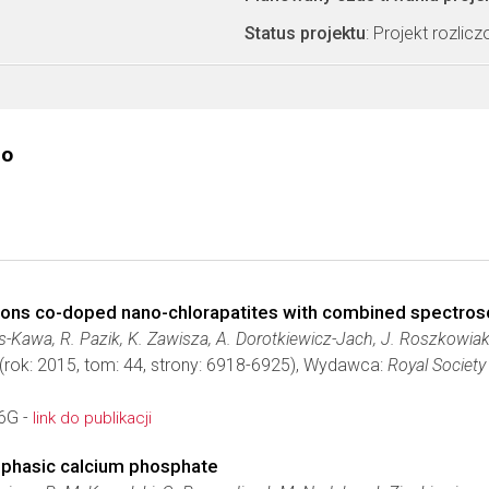
Status projektu
: Projekt rozlic
go
r ions co-doped nano-chlorapatites with combined spectros
lis-Kawa, R. Pazik, K. Zawisza, A. Dorotkiewicz-Jach, J. Roszkowi
(rok: 2015, tom: 44, strony: 6918-6925), Wydawca:
Royal Society
6G -
link do publikacji
iphasic calcium phosphate