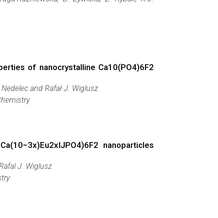
operties of nanocrystalline Ca10(PO4)6F2
 Nedelec and Rafał J. Wiglusz
Chemistry
f Ca(10−3x)Eu2xĲPO4)6F2 nanoparticles
Rafal J. Wiglusz
try