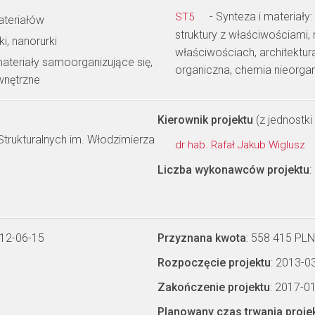
- Synteza i materiały
ST5
ateriałów
struktury z właściwościami
i, nanorurki
właściwościach, architektu
materiały samoorganizujące się,
organiczna, chemia nieorga
wnętrzne
Kierownik projektu
(z jednostki 
Strukturalnych im. Włodzimierza
dr hab. Rafał Jakub Wiglusz
Liczba wykonawców projektu
:
012-06-15
Przyznana kwota
: 558 415 PLN
Rozpoczęcie projektu
: 2013-0
Zakończenie projektu
: 2017-0
Planowany czas trwania proje