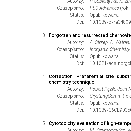
Autorzy:
P. Sobierajska, K. Z
Czasopismo:
RSC Advances
(rok:
Status:
Opublikowana
Doi:
10.1039/c7ra04809
Forgotten and resurrected chernovit
Autorzy:
A. Strzep, A. Watras
Czasopismo:
Inorganic Chemistry
Status:
Opublikowana
Doi:
10.1021/acs.inorg
Correction: Preferential site sub
chemistry technique.
Autorzy:
Robert Pązik, Jean-M
Czasopismo:
CrystEngComm
(rok
Status:
Opublikowana
Doi:
10.1039/C6CE9005
Cytotoxicity evaluation of high-temp
Autorzy:
M. Szymonowicz, M.