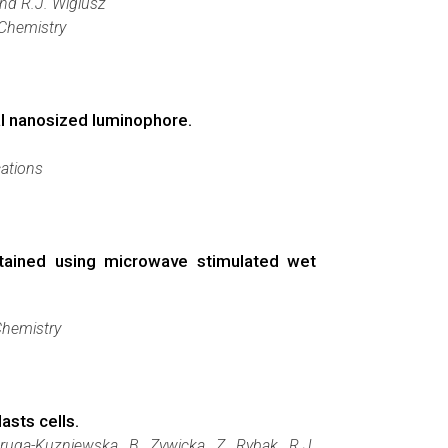
and R.J. Wiglusz
 Chemistry
al nanosized luminophore.
ations
obtained using microwave stimulated wet
Chemistry
asts cells.
ruga-Kuzniewska, B. Zywicka, Z. Rybak, R.J.