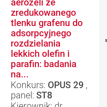
aerożeli ze
zredukowanego
tlenku grafenu do
adsorpcyjnego
rozdzielania
S
lekkich olefin i
parafin: badania
na...
Konkurs:
OPUS 29
,
panel:
ST8
Kierownik: dr