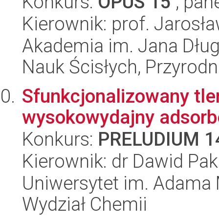
Konkurs:
OPUS 15
, pan
Kierownik: prof. Jaros
Akademia im. Jana Dług
Nauk Ścisłych, Przyrodn
Sfunkcjonalizowany tle
wysokowydajny adsorbe
Konkurs:
PRELUDIUM 1
Kierownik: dr Dawid Pak
Uniwersytet im. Adama 
Wydział Chemii