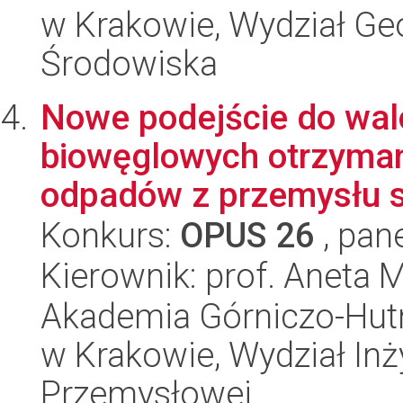
w Krakowie, Wydział Geol
Środowiska
Nowe podejście do wal
biowęglowych otrzyma
odpadów z przemysłu 
Konkurs:
OPUS 26
, pan
Kierownik: prof. Aneta 
Akademia Górniczo-Hutn
w Krakowie, Wydział Inży
Przemysłowej