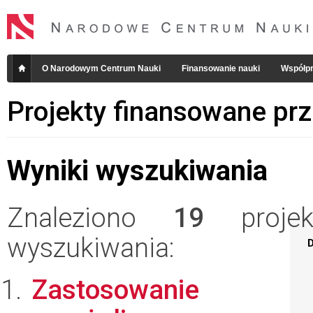
O Narodowym Centrum Nauki
Finansowanie nauki
Współpr
Projekty finansowane pr
Wyniki wyszukiwania
Znaleziono
19
projekt
wyszukiwania:
D
Zastosowanie