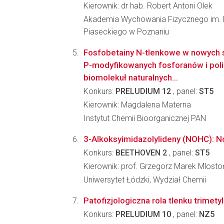
Kierownik: dr hab. Robert Antoni Olek
Akademia Wychowania Fizycznego im. 
Piaseckiego w Poznaniu
Fosfobetainy N-tlenkowe w nowych s
P-modyfikowanych fosforanów i pol
biomolekuł naturalnych...
Konkurs:
PRELUDIUM 12
, panel:
ST5
Kierownik: Magdalena Materna
Instytut Chemii Bioorganicznej PAN
3-Alkoksyimidazolylideny (NOHC): No
Konkurs:
BEETHOVEN 2
, panel:
ST5
Kierownik: prof. Grzegorz Marek Mlosto
Uniwersytet Łódzki, Wydział Chemii
Patofizjologiczna rola tlenku trimet
Konkurs:
PRELUDIUM 10
, panel:
NZ5