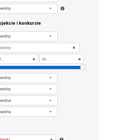
owolny
jekcie i konkursie
owolny
owolny
owolny
owolna
owolna