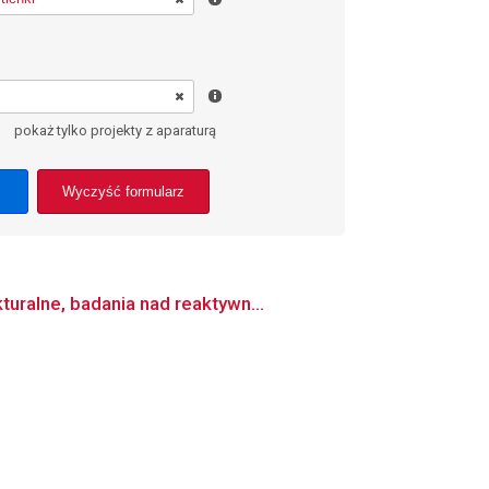
pokaż tylko projekty z aparaturą
Wyczyść formularz
uralne, badania nad reaktywn...