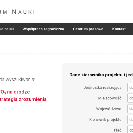
ie nauki
Współpraca zagraniczna
Centrum prasowe
Kontakt
Dane kierownika projektu i jed
ria wyszukiwania:
Jednostka realizująca
WO₃ na drodze
Miejscowość
strategia zrozumienia
d
Województwo
Kierownik projektu
d
Płeć