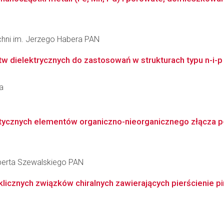
zchni im. Jerzego Habera PAN
tw dielektrycznych do zastosowań w strukturach typu n-i-p
a
ycznych elementów organiczno-nieorganicznego złącza p-n 
berta Szewalskiego PAN
icznych związków chiralnych zawierających pierścienie piro