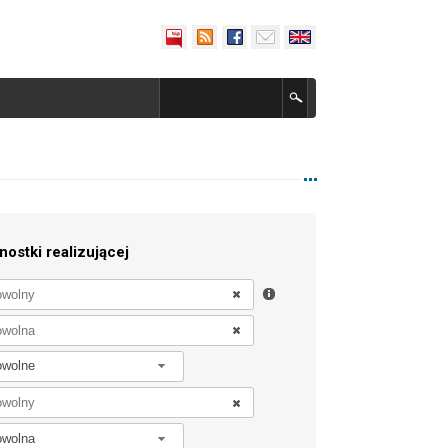
nostki realizującej
owolne
owolna