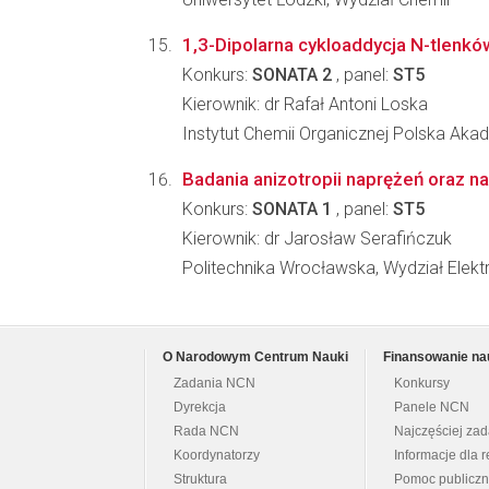
1,3-Dipolarna cykloaddycja N-tlenkó
Konkurs:
SONATA 2
, panel:
ST5
Kierownik: dr Rafał Antoni Loska
Instytut Chemii Organicznej Polska Ak
Badania anizotropii naprężeń oraz 
Konkurs:
SONATA 1
, panel:
ST5
Kierownik: dr Jarosław Serafińczuk
Politechnika Wrocławska, Wydział Elekt
O Narodowym Centrum Nauki
Finansowanie na
Zadania NCN
Konkursy
Dyrekcja
Panele NCN
Rada NCN
Najczęściej za
Koordynatorzy
Informacje dla r
Struktura
Pomoc publicz