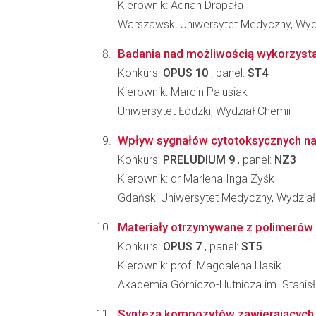
Kierownik: Adrian Drapała
Warszawski Uniwersytet Medyczny, Wyd
Badania nad możliwością wykorzysta
Konkurs:
OPUS 10
, panel:
ST4
Kierownik: Marcin Palusiak
Uniwersytet Łódzki, Wydział Chemii
Wpływ sygnałów cytotoksycznych na 
Konkurs:
PRELUDIUM 9
, panel:
NZ3
Kierownik: dr Marlena Inga Zyśk
Gdański Uniwersytet Medyczny, Wydział
Materiały otrzymywane z polimerów si
Konkurs:
OPUS 7
, panel:
ST5
Kierownik: prof. Magdalena Hasik
Akademia Górniczo-Hutnicza im. Stanisła
Synteza kompozytów zawierających n