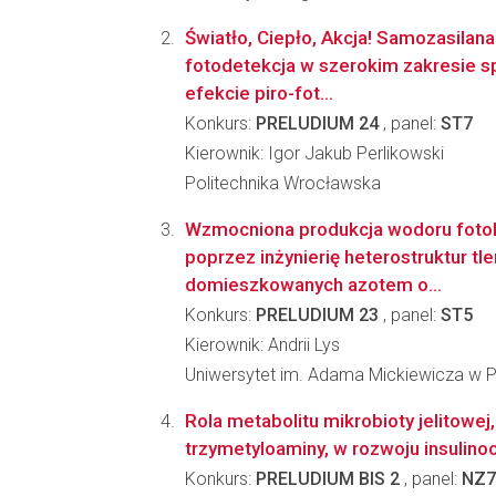
Światło, Ciepło, Akcja! Samozasilana
fotodetekcja w szerokim zakresie s
efekcie piro-fot...
Konkurs:
PRELUDIUM 24
, panel:
ST7
Kierownik: Igor Jakub Perlikowski
Politechnika Wrocławska
Wzmocniona produkcja wodoru fotok
poprzez inżynierię heterostruktur tl
domieszkowanych azotem o...
Konkurs:
PRELUDIUM 23
, panel:
ST5
Kierownik: Andrii Lys
Uniwersytet im. Adama Mickiewicza w 
Rola metabolitu mikrobioty jelitowej,
trzymetyloaminy, w rozwoju insulino
Konkurs:
PRELUDIUM BIS 2
, panel:
NZ7