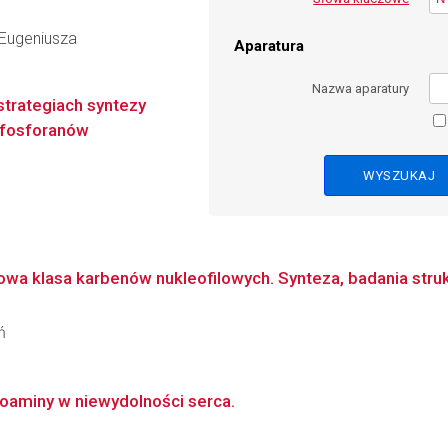
Eugeniusza
Aparatura
Nazwa aparatury
trategiach syntezy
ifosforanów
wa klasa karbenów nukleofilowych. Synteza, badania strukt
ń
yloaminy w niewydolności serca.