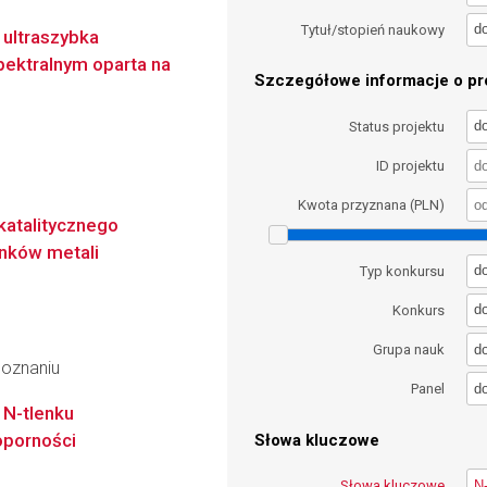
d
Tytuł/stopień naukowy
 ultraszybka
pektralnym oparta na
Szczegółowe informacje o pro
d
Status projektu
ID projektu
Kwota przyznana (PLN)
atalitycznego
enków metali
d
Typ konkursu
d
Konkurs
d
Grupa nauk
Poznaniu
d
Panel
 N-tlenku
oporności
Słowa kluczowe
Słowa kluczowe