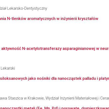
ział Lekarsko-Dentystyczny
nia N-tlenków aromatycznych w inżynierii kryształów
aktywność N-acetylotransferazy asparaginianowej w neur
 Lekarski
loksanowych jako nośniki dla nanocząstek palladu i platyn
wa Staszica w Krakowie, Wydział Inżynierii Materiałowej i Cera
anocząstki metali (Fe, Mn, Pd) i porowate, domieszkowan