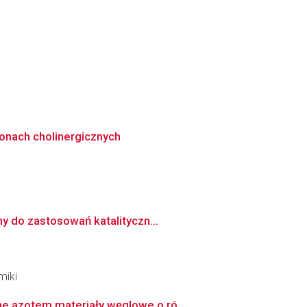
onach cholinergicznych
y do zastosowań katalityczn...
miki
e azotem materiały węglowe o ró...