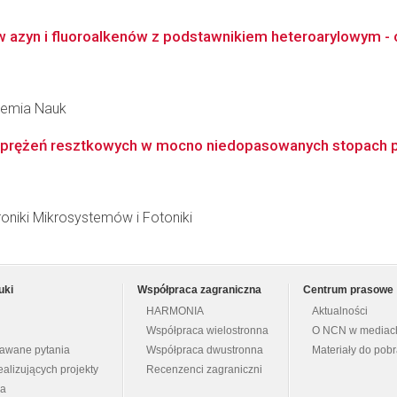
w azyn i fluoroalkenów z podstawnikiem heteroarylowym - 
ademia Nauk
naprężeń resztkowych w mocno niedopasowanych stopach pół
roniki Mikrosystemów i Fotoniki
uki
Współpraca zagraniczna
Centrum prasowe
HARMONIA
Aktualności
Współpraca wielostronna
O NCN w mediac
dawane pytania
Współpraca dwustronna
Materiały do pob
ealizujących projekty
Recenzenci zagraniczni
na