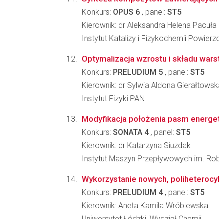
Konkurs:
OPUS 6
, panel:
ST5
Kierownik: dr Aleksandra Helena Pacuła
Instytut Katalizy i Fizykochemii Powier
Optymalizacja wzrostu i składu wars
Konkurs:
PRELUDIUM 5
, panel:
ST5
Kierownik: dr Sylwia Aldona Gierałtowsk
Instytut Fizyki PAN
Modyfikacja położenia pasm energet
Konkurs:
SONATA 4
, panel:
ST5
Kierownik: dr Katarzyna Siuzdak
Instytut Maszyn Przepływowych im. Ro
Wykorzystanie nowych, poliheterocykl
Konkurs:
PRELUDIUM 4
, panel:
ST5
Kierownik: Aneta Kamila Wróblewska
Uniwersytet Łódzki, Wydział Chemii