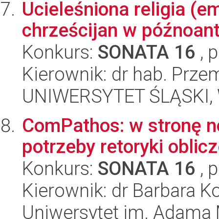
Ucieleśniona religia (e
chrześcijan w późnoan
Konkurs:
SONATA 16
, 
Kierownik: dr hab. Prz
UNIWERSYTET ŚLĄSKI, 
ComPathos: w stronę 
potrzeby retoryki oblic
Konkurs:
SONATA 16
, 
Kierownik: dr Barbara K
Uniwersytet im. Adama 