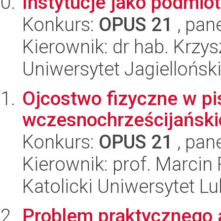
Instytucje jako podmio
Konkurs:
OPUS 21
, pan
Kierownik: dr hab. Krzys
Uniwersytet Jagielloński
Ojcostwo fizyczne w p
wczesnochrześcijański
Konkurs:
OPUS 21
, pan
Kierownik: prof. Marcin
Katolicki Uniwersytet Lu
Problem praktycznego ag