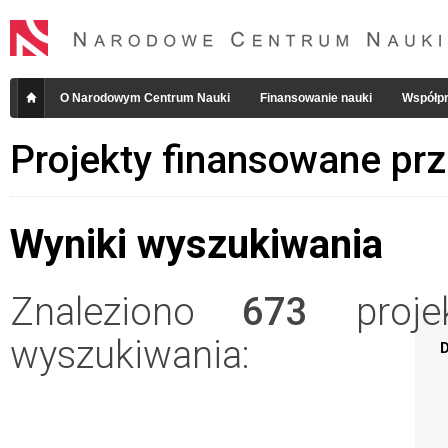
O Narodowym Centrum Nauki
Finansowanie nauki
Współpr
Projekty finansowane pr
Wyniki wyszukiwania
Znaleziono
673
projek
wyszukiwania:
D