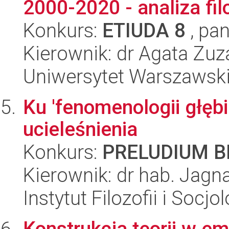
2000-2020 - analiza fil
Konkurs:
ETIUDA 8
, pan
Kierownik: dr Agata Zu
Uniwersytet Warszawski, 
Ku 'fenomenologii głęb
ucieleśnienia
Konkurs:
PRELUDIUM BI
Kierownik: dr hab. Jagn
Instytut Filozofii i Socj
Konstrukcja teorii w e