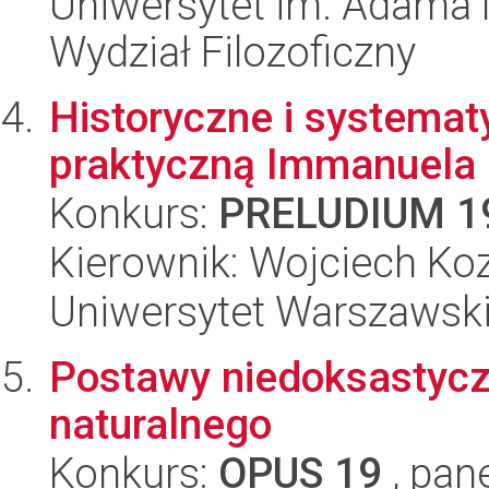
Uniwersytet im. Adama 
Wydział Filozoficzny
Historyczne i systemat
praktyczną Immanuela
Konkurs:
PRELUDIUM 1
Kierownik: Wojciech Ko
Uniwersytet Warszawsk
Postawy niedoksastycz
naturalnego
Konkurs:
OPUS 19
, pan