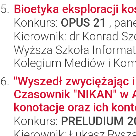
Bioetyka eksploracji k
Konkurs:
OPUS 21
, pan
Kierownik: dr Konrad Sz
Wyższa Szkoła Informat
Kolegium Mediów i Komu
"Wyszedł zwyciężając i
Czasownik "NIKAN" w A
konotacje oraz ich konte
Konkurs:
PRELUDIUM 2
Kierownik: Łukasz Rysza