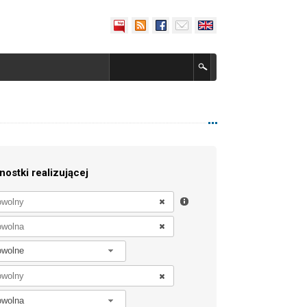
nostki realizującej
owolne
owolna