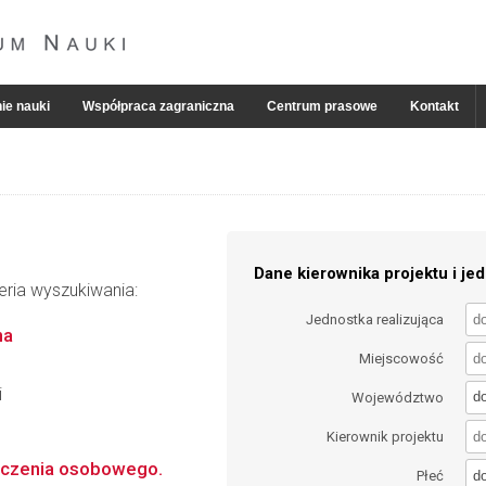
ie nauki
Współpraca zagraniczna
Centrum prasowe
Kontakt
Dane kierownika projektu i jed
eria wyszukiwania:
Jednostka realizująca
na
Miejscowość
i
d
Województwo
Kierownik projektu
dczenia osobowego.
d
Płeć