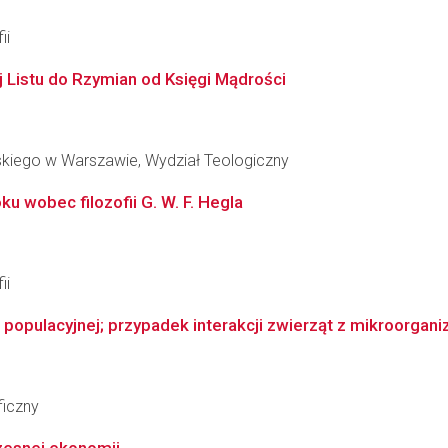
ii
j Listu do Rzymian od Księgi Mądrości
skiego w Warszawie, Wydział Teologiczny
u wobec filozofii G. W. F. Hegla
ii
 populacyjnej; przypadek interakcji zwierząt z mikroorgan
ficzny