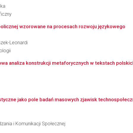
ska
ficzny
olicznej wzorowane na procesach rozwoju językowego
szek-Leonardi
logii
owa analiza konstrukcji metaforycznych w tekstach polskic
tyczne jako pole badań masowych zjawisk technospołecz
dzania i Komunikacji Społecznej