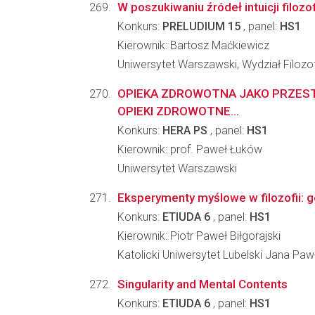
W poszukiwaniu źródeł intuicji filoz
Konkurs:
PRELUDIUM 15
, panel:
HS1
Kierownik: Bartosz Maćkiewicz
Uniwersytet Warszawski, Wydział Filozof
OPIEKA ZDROWOTNA JAKO PRZEST
OPIEKI ZDROWOTNE...
Konkurs:
HERA PS
, panel:
HS1
Kierownik: prof. Paweł Łuków
Uniwersytet Warszawski
Eksperymenty myślowe w filozofii: ge
Konkurs:
ETIUDA 6
, panel:
HS1
Kierownik: Piotr Paweł Biłgorajski
Katolicki Uniwersytet Lubelski Jana Pawła
Singularity and Mental Contents
Konkurs:
ETIUDA 6
, panel:
HS1