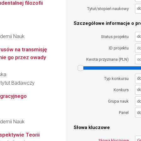
dentalnej filozofii
d
Tytuł/stopień naukowy
Szczegółowe informacje o pro
kademii Nauk
d
Status projektu
ID projektu
usów na transmisję
enie go przez owady
Kwota przyznana (PLN)
ska
d
Typ konkursu
stytut Badawczy
d
Konkurs
igracyjnego
d
Grupa nauk
d
Panel
kademii Nauk
Słowa kluczowe
pektywie Teorii
Słowa kluczowe