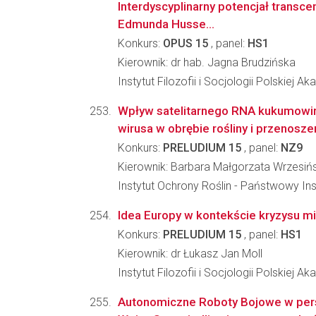
Interdyscyplinarny potencjał transcen
Edmunda Husse...
Konkurs:
OPUS 15
, panel:
HS1
Kierownik: dr hab. Jagna Brudzińska
Instytut Filozofii i Socjologii Polskiej A
Wpływ satelitarnego RNA kukumowir
wirusa w obrębie rośliny i przenosz
Konkurs:
PRELUDIUM 15
, panel:
NZ9
Kierownik: Barbara Małgorzata Wrzesiń
Instytut Ochrony Roślin - Państwowy In
Idea Europy w kontekście kryzysu m
Konkurs:
PRELUDIUM 15
, panel:
HS1
Kierownik: dr Łukasz Jan Moll
Instytut Filozofii i Socjologii Polskiej A
Autonomiczne Roboty Bojowe w pers