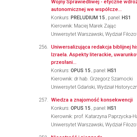
Wojny Sprawiedliwej - etyczne wdroż
autonomicznej we współcze...
Konkurs:
PRELUDIUM 15
, panel:
HS1
Kierownik: Maciej Marek Zając
Uniwersytet Warszawski, Wydział Filozof
Uniwersalizująca redakcja biblijnej h
Izraela. Aspekty literackie, uwarunk
przesłani...
Konkurs:
OPUS 15
, panel:
HS1
Kierownik: dr hab. Grzegorz Szamocki
Uniwersytet Gdański, Wydział Historycz
Wiedza a znajomość konsekwencji
Konkurs:
OPUS 15
, panel:
HS1
Kierownik: prof. Katarzyna Paprzycka-
Uniwersytet Warszawski, Wydział Filozofi