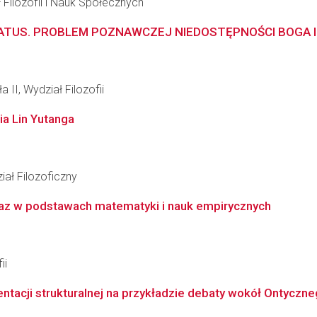
 Filozofii i Nauk Społecznych
LATUS. PROBLEM POZNAWCZEJ NIEDOSTĘPNOŚCI BOGA I
 II, Wydział Filozofii
ia Lin Yutanga
ał Filozoficzny
az w podstawach matematyki i nauk empirycznych
ii
tacji strukturalnej na przykładzie debaty wokół Ontyczne