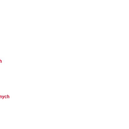
h
nych