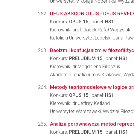
Uniwersytet Mikołaja Kopernika, Wydział
DEUS ABSCONDITUS - DEUS REVE
Konkurs:
OPUS 15
, panel:
HS1
Kierownik: prof. Jacek Rafał Wojtysiak
Katolicki Uniwersytet Lubelski Jana Pawła
Daoizm i konfucjanizm w filozofii życ
Konkurs:
PRELUDIUM 15
, panel:
HS1
Kierownik: dr Magdalena Filipczuk
Akademia Ignatianum w Krakowie, Wydzi
Metody teoriomodelowe w logice or
Konkurs:
OPUS 15
, panel:
HS1
Kierownik: dr Jeffrey Ketland
Uniwersytet Warszawski, Wydział Filozof
Analiza porównawcza metod reprezen
Konkurs:
PRELUDIUM 15
, panel:
HS1