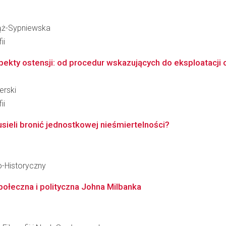
wąż-Sypniewska
ii
kty ostensji: od procedur wskazujących do eksploatacji o
erski
ii
ieli bronić jednostkowej nieśmiertelności?
o-Historyczny
społeczna i polityczna Johna Milbanka