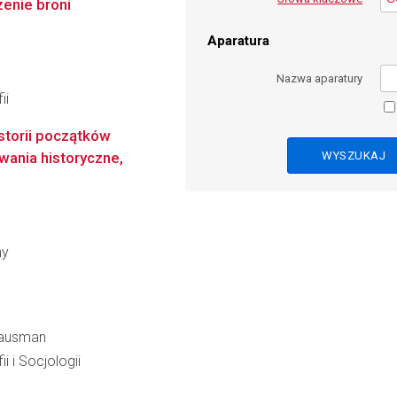
enie broni
Aparatura
Nazwa aparatury
ii
istorii początków
owania historyczne,
ny
Hausman
i i Socjologii