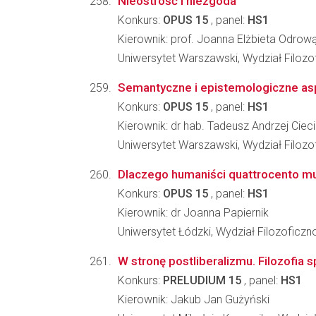
Nieostrość i niezgoda
Konkurs:
OPUS 15
, panel:
HS1
Kierownik: prof. Joanna Elżbieta Odro
Uniwersytet Warszawski, Wydział Filozof
Semantyczne i epistemologiczne aspe
Konkurs:
OPUS 15
, panel:
HS1
Kierownik: dr hab. Tadeusz Andrzej Cieci
Uniwersytet Warszawski, Wydział Filozof
Dlaczego humaniści quattrocento mus
Konkurs:
OPUS 15
, panel:
HS1
Kierownik: dr Joanna Papiernik
Uniwersytet Łódzki, Wydział Filozoficzn
W stronę postliberalizmu. Filozofia 
Konkurs:
PRELUDIUM 15
, panel:
HS1
Kierownik: Jakub Jan Gużyński