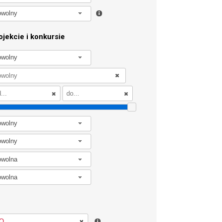
owolny
jekcie i konkursie
owolny
owolny
owolny
owolna
owolna