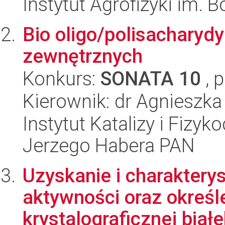
Instytut Agrofizyki im.
Bio oligo/polisacharyd
zewnętrznych
Konkurs:
SONATA 10
, 
Kierownik: dr Agnieszka
Instytut Katalizy i Fizy
Jerzego Habera PAN
Uzyskanie i charaktery
aktywności oraz określe
krystalograficznej biał