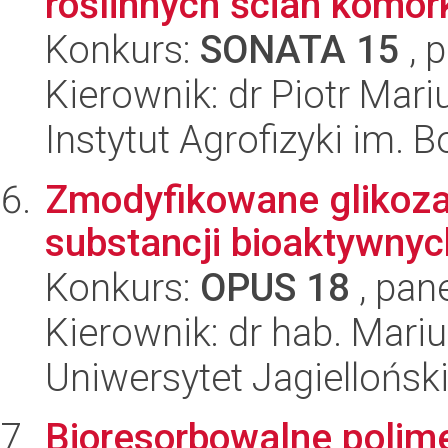
roślinnych ścian komó
Konkurs:
SONATA 15
, 
Kierownik: dr Piotr Mar
Instytut Agrofizyki im.
Zmodyfikowane glikoza
substancji bioaktywnyc
Konkurs:
OPUS 18
, pan
Kierownik: dr hab. Mari
Uniwersytet Jagiellońsk
Bioresorbowalne polime