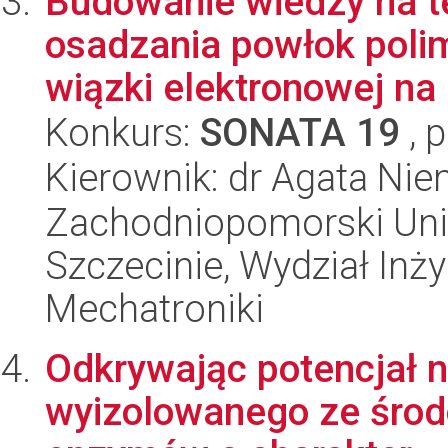
Budowanie wiedzy na 
osadzania powłok poli
wiązki elektronowej na 
Konkurs:
SONATA 19
, 
Kierownik: dr Agata Ni
Zachodniopomorski Uni
Szczecinie, Wydział Inży
Mechatroniki
Odkrywając potencjał n
wyizolowanego ze środo