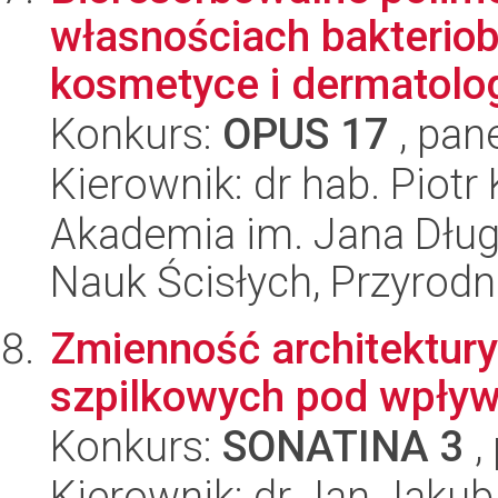
własnościach bakterio
kosmetyce i dermatolog
Konkurs:
OPUS 17
, pan
Kierownik: dr hab. Piot
Akademia im. Jana Dług
Nauk Ścisłych, Przyrodn
Zmienność architektur
szpilkowych pod wpły
Konkurs:
SONATINA 3
,
Kierownik: dr Jan Jaku