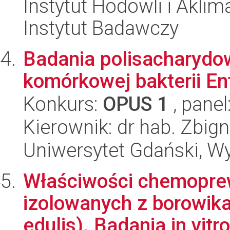
Instytut Hodowli i Aklim
Instytut Badawczy
Badania polisacharydo
komórkowej bakterii E
Konkurs:
OPUS 1
, panel
Kierownik: dr hab. Zbig
Uniwersytet Gdański, W
Właściwości chemopre
izolowanych z borowika
edulis). Badania in vitro