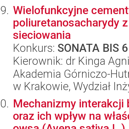
Wielofunkcyjne cement
poliuretanosacharydy 
sieciowania
Konkurs:
SONATA BIS 6
Kierownik: dr Kinga Agn
Akademia Górniczo-Hutn
w Krakowie, Wydział Inży
Mechanizmy interakcji 
oraz ich wpływ na właś
owsa (Avena sativa L.).