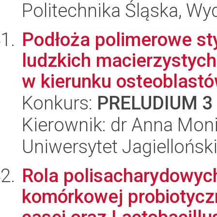
Politechnika Śląska, Wy
Podłoża polimerowe st
ludzkich macierzysty
w kierunku osteoblastó
Konkurs:
PRELUDIUM 3
Kierownik: dr Anna Mon
Uniwersytet Jagiellońsk
Rola polisacharydowyc
komórkowej probiotyczn