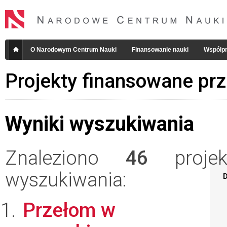
O Narodowym Centrum Nauki
Finansowanie nauki
Współpr
Projekty finansowane pr
Wyniki wyszukiwania
Znaleziono
46
projekt
wyszukiwania:
D
Przełom w