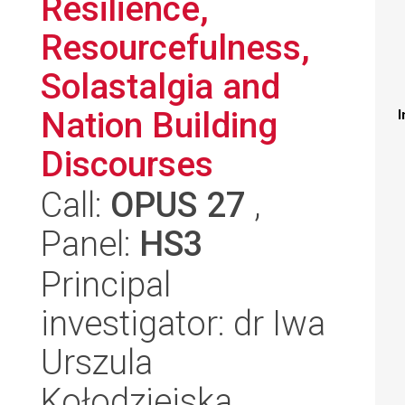
Resilience,
Resourcefulness,
Solastalgia and
Nation Building
I
Discourses
Call:
OPUS 27
,
Panel:
HS3
Principal
investigator: dr Iwa
Urszula
Kołodziejska