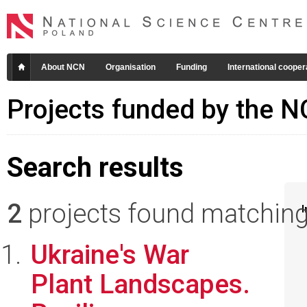
About NCN
Organisation
Funding
International cooper
Projects funded by the 
Search results
2
projects found matching 
I
Ukraine's War
Plant Landscapes.