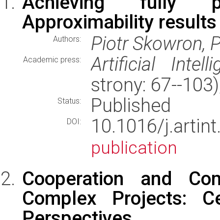
Achieving fully pro
Approximability results
Piotr Skowron, P
Authors:
Artificial Intell
Academic press:
strony: 67--10
Published
Status:
10.1016/j.art
DOI:
publication
Cooperation and Com
Complex Projects: Ce
Perspectives