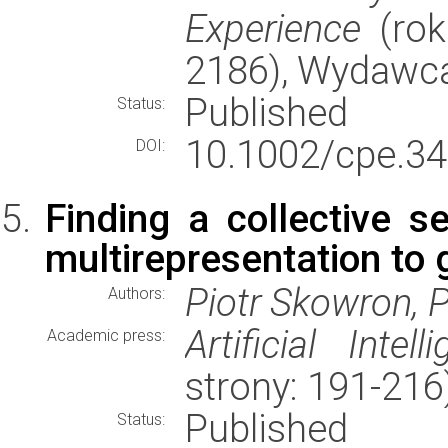
Experience
(rok
2186), Wydawc
Published
Status:
10.1002/cpe.34
DOI:
Finding a collective s
multirepresentation t
Piotr Skowron, 
Authors:
Artificial Intell
Academic press:
strony: 191-21
Published
Status: