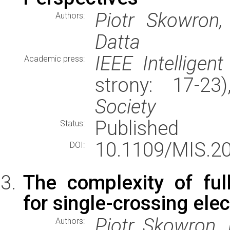
Piotr Skowron,
Authors:
Datta
IEEE Intelligen
Academic press:
strony: 17-2
Society
Published
Status:
10.1109/MIS.20
DOI:
The complexity of full
for single-crossing ele
Piotr Skowron, 
Authors: