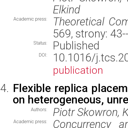
Elkind
Theoretical Co
Academic press:
569, strony: 43
Published
Status:
10.1016/j.tc
DOI:
publication
Flexible replica place
on heterogeneous, unre
Piotr Skowron, 
Authors:
Concurrency a
Academic press: