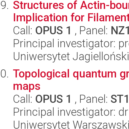
Structures of Actin-bo
Implication for Filamen
Call:
OPUS 1
, Panel:
NZ
Principal investigator: 
Uniwersytet Jagiellońsk
Topological quantum g
maps
Call:
OPUS 1
, Panel:
ST
Principal investigator: d
Uniwersytet Warszawski,