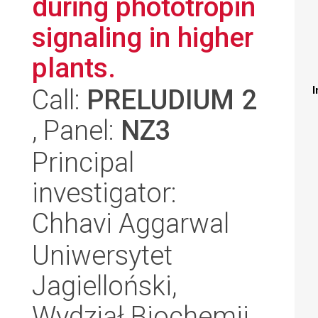
during phototropin
signaling in higher
plants.
Call:
PRELUDIUM 2
I
, Panel:
NZ3
Principal
investigator:
Chhavi Aggarwal
Uniwersytet
Jagielloński,
Wydział Biochemii,