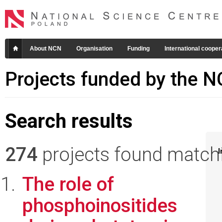
About NCN
Organisation
Funding
International cooper
Projects funded by the 
Search results
274
projects found matchin
I
The role of
phosphoinositides