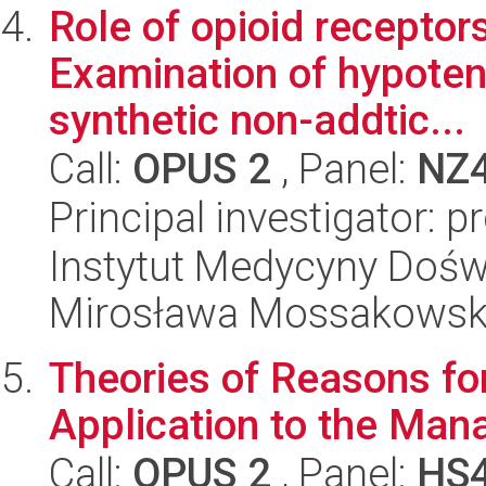
Role of opioid receptors
Examination of hypotens
synthetic non-addtic...
Call:
OPUS 2
, Panel:
NZ
Principal investigator:
Instytut Medycyny Doświa
Mirosława Mossakowsk
Theories of Reasons for
Application to the Ma
Call:
OPUS 2
, Panel:
HS