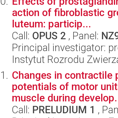
Effects of prostaglandi
action of fibroblastic g
luteum: particip...
Call:
OPUS 2
, Panel:
NZ
Principal investigator: p
Instytut Rozrodu Zwier
Changes in contractile 
potentials of motor uni
muscle during develop.
Call:
PRELUDIUM 1
, Pan