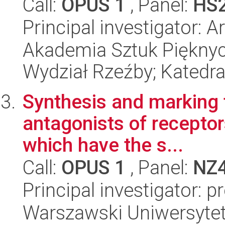
Call:
OPUS 1
, Panel:
HS
Principal investigator: A
Akademia Sztuk Pięknyc
Wydział Rzeźby; Katedr
Synthesis and marking t
antagonists of receptor
which have the s...
Call:
OPUS 1
, Panel:
NZ
Principal investigator: 
Warszawski Uniwersytet