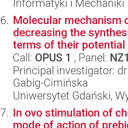
Informatyki i Mechaniki
Molecular mechanism o
decreasing the synthes
terms of their potential 
Call:
OPUS 1
, Panel:
NZ
Principal investigator: 
Gabig-Cimińska
Uniwersytet Gdański, Wyd
In ovo stimulation of c
mode of action of prebi