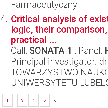
Farmaceutyczny
Critical analysis of exi
logic, their comparison,
practical ...
Call:
SONATA 1
, Panel:
Principal investigator: d
TOWARZYSTWO NAUKO
UNIWERSYTETU LUBELS
1
3
4
5
...
6