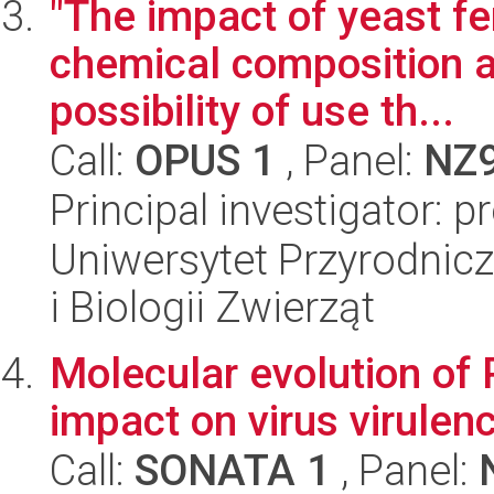
"The impact of yeast fe
chemical composition a
possibility of use th...
Call:
OPUS 1
, Panel:
NZ
Principal investigator: p
Uniwersytet Przyrodnic
i Biologii Zwierząt
Molecular evolution of 
impact on virus virulen
Call:
SONATA 1
, Panel: