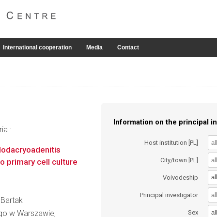
International cooperation
Media
Contact
Information on the principal in
ia :
Host institution [PL]
lodacryoadenitis
City/town [PL]
ro primary cell culture
al
Voivodeship
Principal investigator
a Bartak
al
go w Warszawie,
Sex