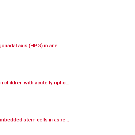
onadal axis (HPG) in ane...
 children with acute lympho...
embedded stem cells in aspe...