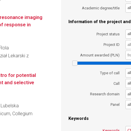
al
Academic degree/title
c resonance imaging
Information of the project and 
of response in
al
Project status
Project ID
 Rola
iał Lekarski z
Amount awarded (PLN)
al
Type of call
ro for potential
t and selective
al
Call
al
Research domain
al
Panel
a Lubelska
dicum, Collegium
Keywords
Keywords