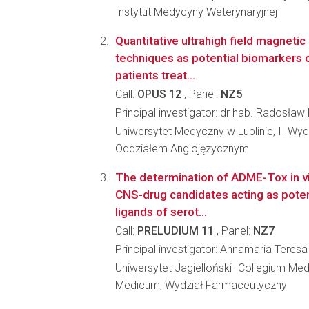
Instytut Medycyny Weterynaryjnej
Quantitative ultrahigh field magneti
techniques as potential biomarkers 
patients treat...
Call:
OPUS 12
, Panel:
NZ5
Principal investigator: dr hab. Radosław
Uniwersytet Medyczny w Lublinie, II Wydz
Oddziałem Anglojęzycznym
The determination of ADME-Tox in vit
CNS-drug candidates acting as poten
ligands of serot...
Call:
PRELUDIUM 11
, Panel:
NZ7
Principal investigator: Annamaria Teres
Uniwersytet Jagielloński- Collegium Me
Medicum; Wydział Farmaceutyczny