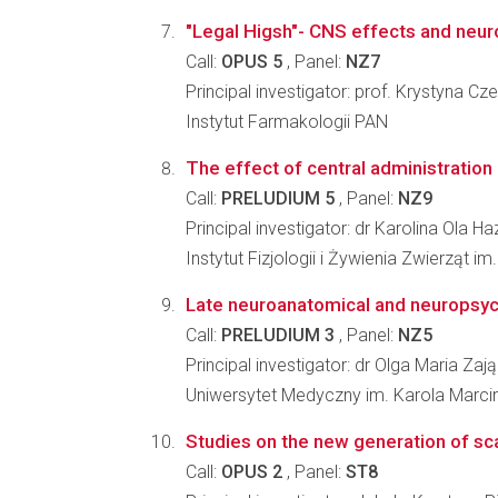
"Legal Higsh"- CNS effects and neuro
Call:
OPUS 5
, Panel:
NZ7
Principal investigator: prof. Krystyna
Instytut Farmakologii PAN
The effect of central administration 
Call:
PRELUDIUM 5
, Panel:
NZ9
Principal investigator: dr Karolina Ola Ha
Instytut Fizjologii i Żywienia Zwierząt 
Late neuroanatomical and neuropsycho
Call:
PRELUDIUM 3
, Panel:
NZ5
Principal investigator: dr Olga Maria Za
Uniwersytet Medyczny im. Karola Marci
Studies on the new generation of sca
Call:
OPUS 2
, Panel:
ST8