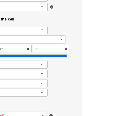
l
the call
l
l
l
l
l