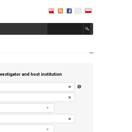
vestigator and host institution
l
l