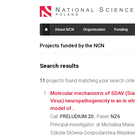
About NCN
Organisation
Funding
Projects funded by the NCN
Search results
11
projects found matching your search criter
Molecular mechanisms of SDAV (Sia
Virus) neuropathogenicity in an in vit
model of...
Call:
PRELUDIUM 20
, Panel:
NZ6
Principal investigator: dr Michalina Mari
Szkoła Główna Gospodarstwa Wiejskie