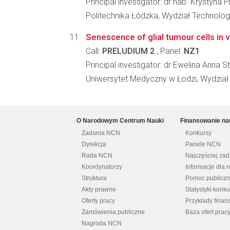
Principal investigator: dr hab. Krystyna 
Politechnika Łódzka, Wydział Technolog
Senescence of glial tumour cells in v
Call:
PRELUDIUM 2
, Panel:
NZ1
Principal investigator: dr Ewelina Anna 
Uniwersytet Medyczny w Łodzi, Wydzia
O Narodowym Centrum Nauki
Finansowanie na
Zadania NCN
Konkursy
Dyrekcja
Panele NCN
Rada NCN
Najczęściej za
Koordynatorzy
Informacje dla r
Struktura
Pomoc publicz
Akty prawne
Statystyki konk
Oferty pracy
Przykłady fina
Zamówienia publiczne
Baza ofert prac
Nagroda NCN