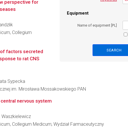
ew perspective for
diseases
Equipment
andzlik
Name of equipment [PL]
dicum, Collegium
s of factors secreted
esponse to rat CNS
Beata Sypecka
inicznej im. Mirosława Mossakowskiego PAN
 central nervous system
ia Waszkielewicz
edicum, Collegium Medicum; Wydział Farmaceutyczny