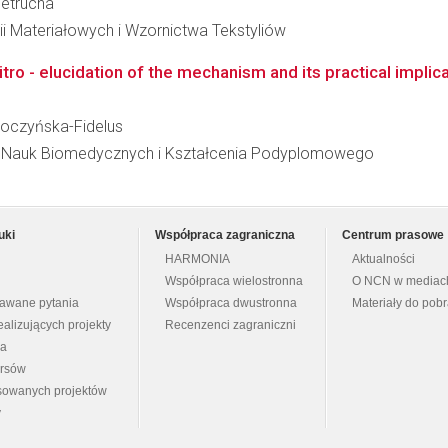
Pietrucha
ii Materiałowych i Wzornictwa Tekstyliów
itro - elucidation of the mechanism and its practical implic
Stoczyńska-Fidelus
ł Nauk Biomedycznych i Kształcenia Podyplomowego
uki
Współpraca zagraniczna
Centrum prasowe
HARMONIA
Aktualności
Współpraca wielostronna
O NCN w mediac
dawane pytania
Współpraca dwustronna
Materiały do pob
ealizujących projekty
Recenzenci zagraniczni
na
ursów
nsowanych projektów
y