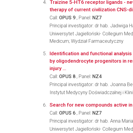
Traizine 5-HT6 receptor ligands - n
therapy of current civilization CNS-
Call:
OPUS 9
, Panel:
NZ7
Principal investigator: dr hab. Jadwiga H
Uniwersytet Jagielloński- Collegium Me
Medicum; Wydział Farmaceutyczny
Identification and functional analysi
by oligodendrocyte progenitors in r
injury ...
Call:
OPUS 8
, Panel:
NZ4
Principal investigator: dr hab. Joanna 
Instytut Medycyny Doświadczalnej i Kl
Search for new compounds active in
Call:
OPUS 6
, Panel:
NZ7
Principal investigator: dr hab. Anna Mar
Uniwersytet Jagielloński- Collegium M