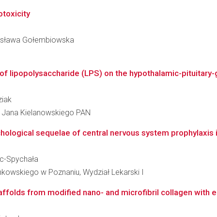
toxicity
 Czesława Gołembiowska
of lipopolysaccharide (LPS) on the hypothalamic-pituitary-g
ziak
im. Jana Kielanowskiego PAN
logical sequelae of central nervous system prophylaxis in
jąc-Spychała
nkowskiego w Poznaniu, Wydział Lekarski I
ffolds from modified nano- and microfibril collagen with 