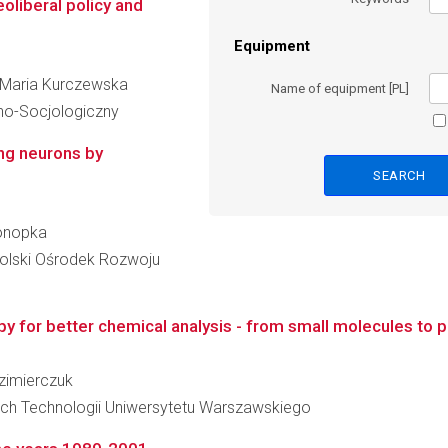
oliberal policy and
Equipment
ka Maria Kurczewska
Name of equipment [PL]
no-Socjologiczny
ng neurons by
Konopka
lski Ośrodek Rozwoju
for better chemical analysis - from small molecules to p
azimierczuk
ch Technologii Uniwersytetu Warszawskiego