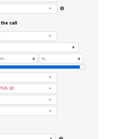
l
the call
l
l
PUS 18
l
l