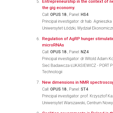
Entrepreneurship in the context of ne
the gig economy.
Call:
OPUS 18
, Panel:
HS4
Principal investigator: dr hab. Agniesz
Uniwersytet Łódzki, Wydział Ekonomicz
Regulation of AgRP hunger stimulati
microRNAs
Call:
OPUS 18
, Panel:
NZ4
Principal investigator: dr Witold Adam 
Sieć Badawcza ŁUKASIEWICZ - PORT Po
Technologii
New dimensions in NMR spectroscopy 
Call:
OPUS 18
, Panel:
ST4
Principal investigator: prof. Krzysztof K
Uniwersytet Warszawski, Centrum Nowy