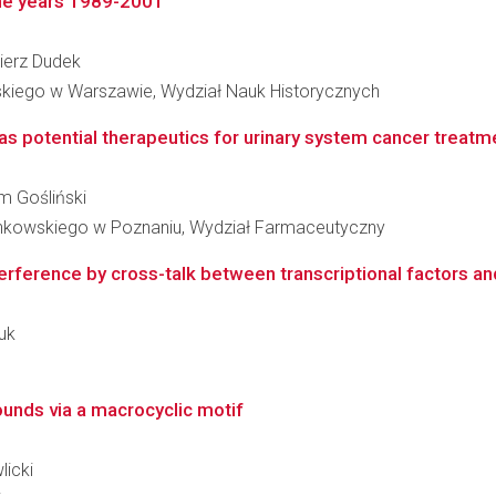
the years 1989-2001
mierz Dudek
skiego w Warszawie, Wydział Nauk Historycznych
s potential therapeutics for urinary system cancer treatm
am Gośliński
inkowskiego w Poznaniu, Wydział Farmaceutyczny
terference by cross-talk between transcriptional factors and 
ruk
unds via a macrocyclic motif
licki