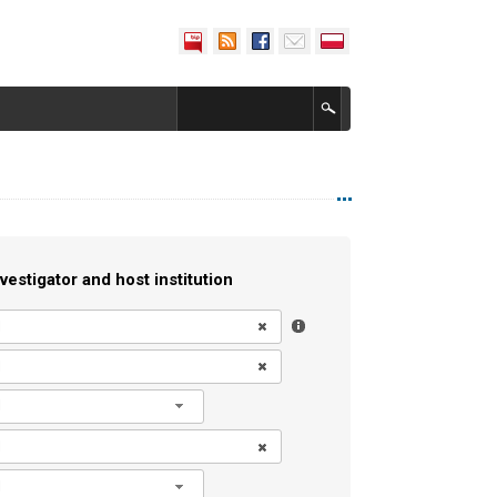
vestigator and host institution
l
l