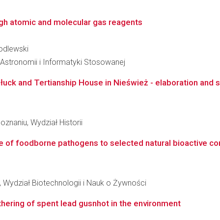
i
ugh atomic and molecular gas reagents
Godlewski
, Astronomii i Informatyki Stosowanej
 Słuck and Tertianship House in Nieśwież - elaboration and 
znaniu, Wydział Historii
e of foodborne pathogens to selected natural bioactive c
 Wydział Biotechnologii i Nauk o Żywności
athering of spent lead gusnhot in the environment