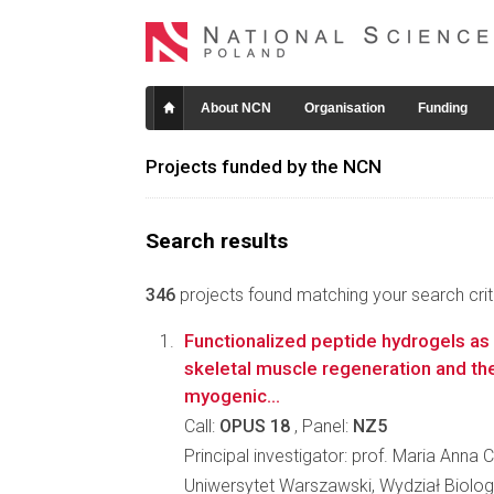
About NCN
Organisation
Funding
Projects funded by the NCN
Search results
346
projects found matching your search crite
Functionalized peptide hydrogels as 
skeletal muscle regeneration and the
myogenic...
Call:
OPUS 18
, Panel:
NZ5
Principal investigator: prof. Maria Anna
Uniwersytet Warszawski, Wydział Biologi