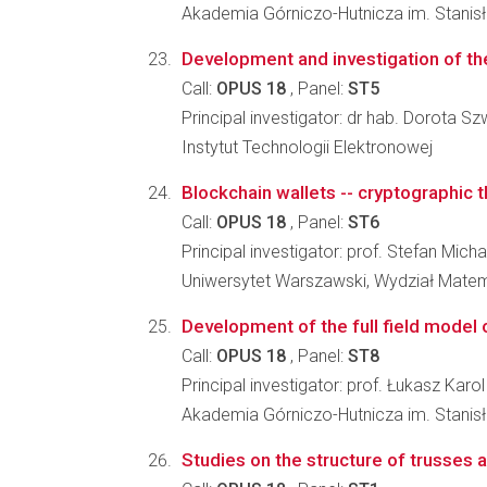
Akademia Górniczo-Hutnicza im. Stanisł
Development and investigation of the
Call:
OPUS 18
, Panel:
ST5
Principal investigator: dr hab. Dorota S
Instytut Technologii Elektronowej
Blockchain wallets -- cryptographic 
Call:
OPUS 18
, Panel:
ST6
Principal investigator: prof. Stefan Mic
Uniwersytet Warszawski, Wydział Matema
Development of the full field model o
Call:
OPUS 18
, Panel:
ST8
Principal investigator: prof. Łukasz Karo
Akademia Górniczo-Hutnicza im. Stanisła
Studies on the structure of trusses a