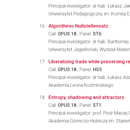
Principal investigator: dr hab. Łukasz J
Uniwersytet Pedagogiczny im. Komisji 
Algorithmic Nullstellensatz
Call:
OPUS 18
, Panel:
ST6
Principal investigator: dr hab. Bartłomie
Uniwersytet Jagielloński, Wydział Matem
Liberalizing trade while preserving 
Call:
OPUS 18
, Panel:
HS5
Principal investigator: dr hab. Łukasz 
Akademia Leona Koźmińskiego
Entropy, shadowing and attractors
Call:
OPUS 18
, Panel:
ST1
Principal investigator: prof. Piotr Macie
Akademia Górniczo-Hutnicza im. Stanis