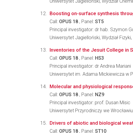
Uniwersytet Jagielloński, Wydział Chemi
Boosting on-surface synthesis thro
Call:
OPUS 18
, Panel:
ST5
Principal investigator: dr hab. Szymon 
Uniwersytet Jagielloński, Wydział Fizyki
Inventories of the Jesuit College in
Call:
OPUS 18
, Panel:
HS3
Principal investigator: dr Andrea Mariani
Uniwersytet im. Adama Mickiewicza w Po
Molecular and physiological respons
Call:
OPUS 18
, Panel:
NZ9
Principal investigator: prof. Dusan Misic
Uniwersytet Przyrodniczy we Wrocławiu,
Drivers of abiotic and biological we
Call:
OPUS 18
, Panel:
ST10