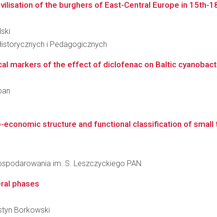
ivilisation of the burghers of East-Central Europe in 15th-18
lski
Historycznych i Pedagogicznych
al markers of the effect of diclofenac on Baltic cyanobact
ban
conomic structure and functional classification of small to
agospodarowania im. S. Leszczyckiego PAN
eral phases
Justyn Borkowski