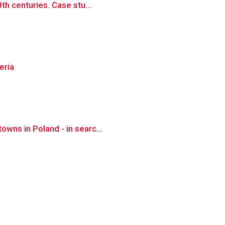
th centuries. Case stu...
eria
wns in Poland - in searc...