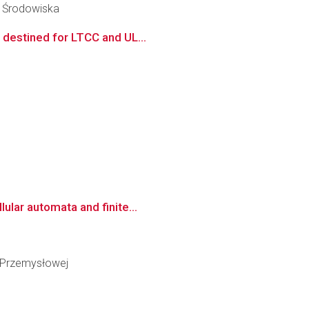
y Środowiska
 destined for LTCC and UL...
ular automata and finite...
i Przemysłowej