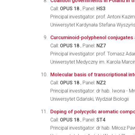
Coalition governments in Poland in 
Call:
OPUS 18
, Panel:
HS3
Principal investigator: prof. Antoni Kazi
Uniwersytet Kardynała Stefana Wyszyń
Curcuminoid-polyphenol conjugates a
Call:
OPUS 18
, Panel:
NZ7
Principal investigator: prof. Tomasz Ad
Uniwersytet Medyczny im. Karola Marc
Molecular basis of transcriptional in
Call:
OPUS 18
, Panel:
NZ2
Principal investigator: dr hab. Iwona - M
Uniwersytet Gdański, Wydział Biologii
Doping of polycyclic aromatic compo
Call:
OPUS 18
, Panel:
ST4
Principal investigator: dr hab. Miłosz Paw