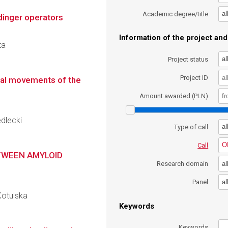
al
Academic degree/title
dinger operators
Information of the project and 
ta
al
Project status
Project ID
tial movements of the
Amount awarded (PLN)
edlecki
al
Type of call
O
Call
TWEEN AMYLOID
al
Research domain
al
Panel
Kotulska
Keywords
Keywords