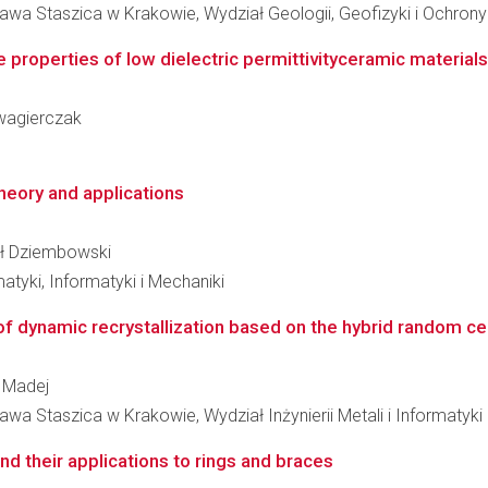
awa Staszica w Krakowie, Wydział Geologii, Geofizyki i Ochron
 properties of low dielectric permittivityceramic materials
zwagierczak
theory and applications
hał Dziembowski
tyki, Informatyki i Mechaniki
f dynamic recrystallization based on the hybrid random cell
l Madej
wa Staszica w Krakowie, Wydział Inżynierii Metali i Informatyk
nd their applications to rings and braces