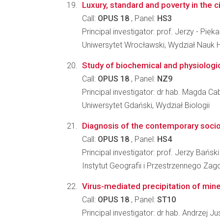
Luxury, standard and poverty in the c
Call:
OPUS 18
, Panel:
HS3
Principal investigator: prof. Jerzy - Pieka
Uniwersytet Wrocławski, Wydział Nauk 
Study of biochemical and physiologic
Call:
OPUS 18
, Panel:
NZ9
Principal investigator: dr hab. Magda Ca
Uniwersytet Gdański, Wydział Biologii
Diagnosis of the contemporary socio-e
Call:
OPUS 18
, Panel:
HS4
Principal investigator: prof. Jerzy Bański
Instytut Geografii i Przestrzennego Z
Virus-mediated precipitation of min
Call:
OPUS 18
, Panel:
ST10
Principal investigator: dr hab. Andrzej 