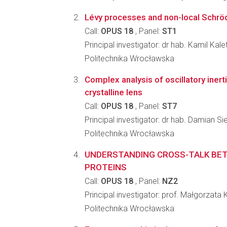
Lévy processes and non-local Schrö
Call:
OPUS 18
, Panel:
ST1
Principal investigator: dr hab. Kamil Kale
Politechnika Wrocławska
Complex analysis of oscillatory iner
crystalline lens
Call:
OPUS 18
, Panel:
ST7
Principal investigator: dr hab. Damian Si
Politechnika Wrocławska
UNDERSTANDING CROSS-TALK BE
PROTEINS
Call:
OPUS 18
, Panel:
NZ2
Principal investigator: prof. Małgorzata 
Politechnika Wrocławska