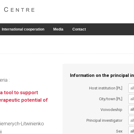
International cooperation
Media
Contact
Information on the principal in
ria :
Host institution [PL]
a tool to support
City/town [PL]
rapeutic potential of
al
Voivodeship
Principal investigator
 Ciemerych-Litwinienko
al
i
Sex