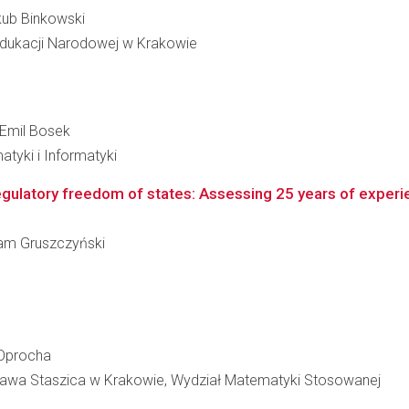
akub Binkowski
Edukacji Narodowej w Krakowie
j Emil Bosek
atyki i Informatyki
regulatory freedom of states: Assessing 25 years of exper
Adam Gruszczyński
j Oprocha
ława Staszica w Krakowie, Wydział Matematyki Stosowanej