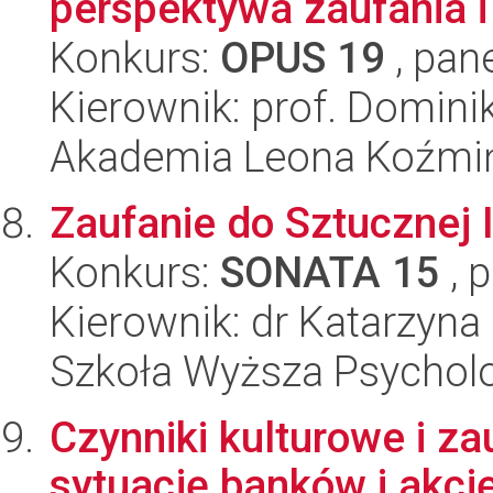
perspektywa zaufania i 
Konkurs:
OPUS 19
, pan
Kierownik: prof. Domini
Akademia Leona Koźmi
Zaufanie do Sztucznej I
Konkurs:
SONATA 15
, 
Kierownik: dr Katarzyn
Szkoła Wyższa Psycholo
Czynniki kulturowe i z
sytuację banków i akcj