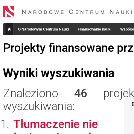
O Narodowym Centrum Nauki
Finansowanie nauki
Współpr
Projekty finansowane pr
Wyniki wyszukiwania
Znaleziono
46
projekt
wyszukiwania:
D
Tłumaczenie nie