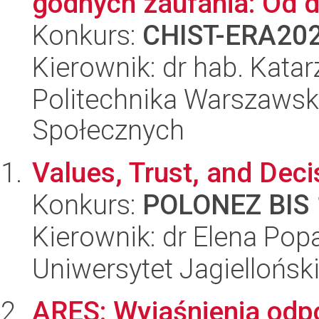
godnych zaufania: Od d
Konkurs:
CHIST-ERA20
Kierownik: dr hab. Kata
Politechnika Warszawska
Społecznych
Values, Trust, and Deci
Konkurs:
POLONEZ BIS 
Kierownik: dr Elena Pop
Uniwersytet Jagielloński
ARES: Wyjaśnienia odpo