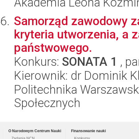
Akademia Leona Koźmi
Samorząd zawodowy za
kryteria utworzenia, a 
państwowego.
Konkurs:
SONATA 1
, pa
Kierownik: dr Dominik K
Politechnika Warszawska
Społecznych
O Narodowym Centrum Nauki
Finansowanie nauki
Zadania NCN
Konkursy