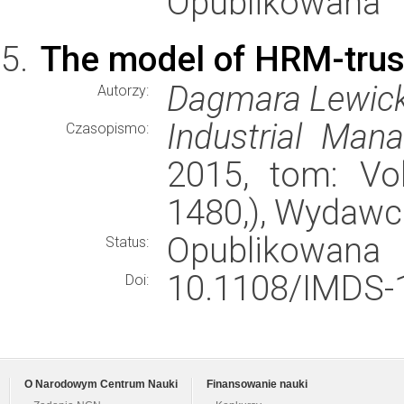
Opublikowana
The model of HRM-trus
Dagmara Lewicka
Autorzy:
Industrial Ma
Czasopismo:
2015, tom: Vol
1480,), Wydawc
Opublikowana
Status:
10.1108/IMDS-
Doi:
O Narodowym Centrum Nauki
Finansowanie nauki