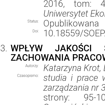
2016, tom: 4
Uniwersytet Ek
Opublikowana
Status:
10.18559/SOEP.
Doi:
WPŁYW JAKOŚCI 
ZACHOWANIA PRACO
Katarzyna Krot
Autorzy:
studia i prace
Czasopismo:
zarządzania nr 39
strony: 95-