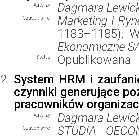
Dagmara Lewick
Autorzy:
Marketing i Ryn
Czasopismo:
1183–1185), 
Ekonomiczne S
Opublikowana
Status:
System HRM i zaufani
czynniki generujące p
pracowników organizacj
Dagmara Lewic
Autorzy:
STUDIA OECO
Czasopismo: