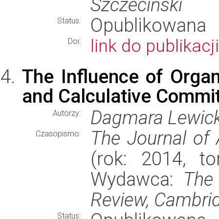
Szczeciński
Opublikowana
Status:
link do publikacji
Doi:
The Influence of Organ
and Calculative Commi
Dagmara Lewic
Autorzy:
The Journal of
Czasopismo:
(rok: 2014, to
Wydawca:
The
Review, Cambri
Status: