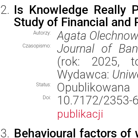
Is Knowledge Really 
Study of Financial and
Agata Olechnowi
Autorzy:
Journal of Ban
Czasopismo:
(rok: 2025, t
Wydawca:
Uniw
Opublikowana
Status:
10.7172/2353-
Doi:
publikacji
Behavioural factors of 