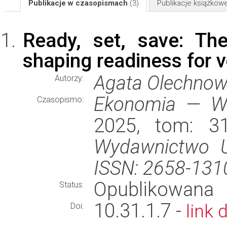
Publikacje w czasopismach
(3)
Publikacje książkow
Ready, set, save: The
shaping readiness for v
Agata Olechnow
Autorzy:
Ekonomia — W
Czasopismo:
2025, tom: 31
Wydawnictwo U
ISSN: 2658-131
Opublikowana
Status:
10.31.1.7 -
link 
Doi: