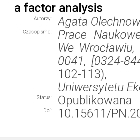
a factor analysis
Agata Olechnowi
Autorzy:
Prace Naukowe
Czasopismo:
We Wrocławiu, 
0041, [0324-84
102-113)
Uniwersytetu E
Opublikowana
Status:
10.15611/PN.2
Doi: