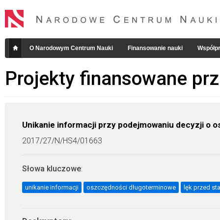
O Narodowym Centrum Nauki
Finansowanie nauki
Współpr
Projekty finansowane pr
Unikanie informacji przy podejmowaniu decyzji o
2017/27/N/HS4/01663
Słowa kluczowe
:
unikanie informacji
oszczędności długoterminowe
lęk przed st