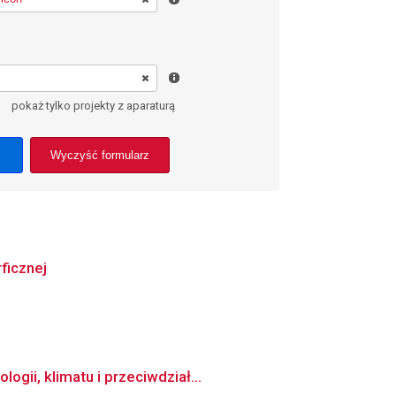
pokaż tylko projekty z aparaturą
Wyczyść formularz
ficznej
gii, klimatu i przeciwdział...