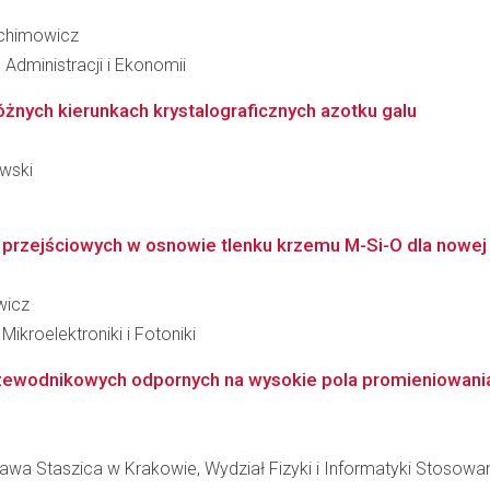
rchimowicz
Administracji i Ekonomii
óżnych kierunkach krystalograficznych azotku galu
owski
przejściowych w osnowie tlenku krzemu M-Si-O dla nowej g
wicz
kroelektroniki i Fotoniki
ewodnikowych odpornych na wysokie pola promieniowania 
awa Staszica w Krakowie, Wydział Fizyki i Informatyki Stosowa