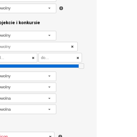
owolny
jekcie i konkursie
owolny
owolny
owolny
owolna
owolna