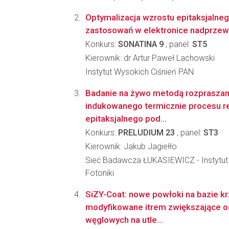
Optymalizacja wzrostu epitaksjalneg
zastosowań w elektronice nadprze
Konkurs:
SONATINA 9
, panel:
ST5
Kierownik: dr Artur Paweł Lachowski
Instytut Wysokich Ciśnień PAN
Badanie na żywo metodą rozprasza
indukowanego termicznie procesu re
epitaksjalnego pod...
Konkurs:
PRELUDIUM 23
, panel:
ST3
Kierownik: Jakub Jagiełło
Sieć Badawcza ŁUKASIEWICZ - Instytut M
Fotoniki
SiZY-Coat: nowe powłoki na bazie k
modyfikowane itrem zwiększające 
węglowych na utle...