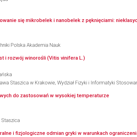
wanie się mikrobelek i nanobelek z pęknięciami: nieklasyc
hniki Polska Akademia Nauk
 rozwój winorośli (Vitis vinifera L.)
mańska
awa Staszica w Krakowie, Wydział Fizyki i Informatyki Stosowa
wych do zastosowań w wysokiej temperaturze
a Staszica
alne i fizjologiczne odmian gryki w warunkach ogranicze