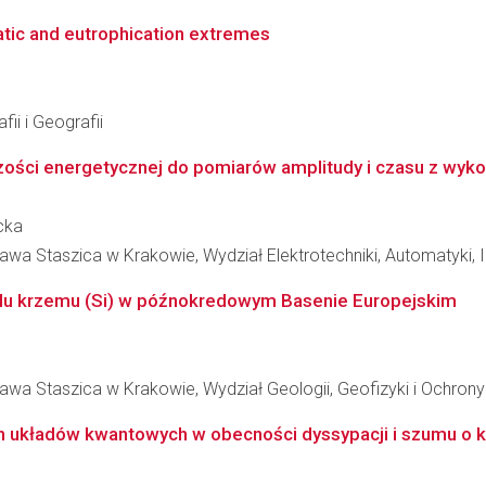
atic and eutrophication extremes
ii i Geografii
zości energetycznej do pomiarów amplitudy i czasu z wyko
cka
wa Staszica w Krakowie, Wydział Elektrotechniki, Automatyki, In
lu krzemu (Si) w późnokredowym Basenie Europejskim
awa Staszica w Krakowie, Wydział Geologii, Geofizyki i Ochron
 układów kwantowych w obecności dyssypacji i szumu o k