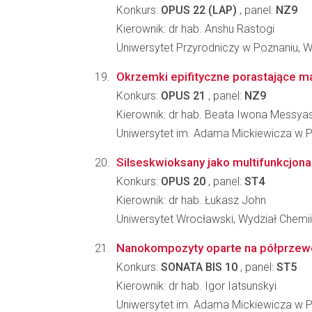
Konkurs:
OPUS 22 (LAP)
, panel:
NZ9
Kierownik: dr hab. Anshu Rastogi
Uniwersytet Przyrodniczy w Poznaniu, Wyd
Okrzemki epifityczne porastające m
Konkurs:
OPUS 21
, panel:
NZ9
Kierownik: dr hab. Beata Iwona Messya
Uniwersytet im. Adama Mickiewicza w Po
Silseskwioksany jako multifunkcjona
Konkurs:
OPUS 20
, panel:
ST4
Kierownik: dr hab. Łukasz John
Uniwersytet Wrocławski, Wydział Chemii
Nanokompozyty oparte na półprzewo
Konkurs:
SONATA BIS 10
, panel:
ST5
Kierownik: dr hab. Igor Iatsunskyi
Uniwersytet im. Adama Mickiewicza w