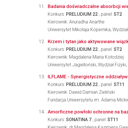
Badania doświadczalne absorbcji w
Konkurs:
PRELUDIUM 22
, panel:
ST2
Kierownik: Anuradha Anarthe
Uniwersytet Mikołaja Kopernika, Wydział
Krzem i tytan jako aktywowane wiązk
Konkurs:
PRELUDIUM 22
, panel:
ST2
Kierownik: Magdalena Maria Kołodziej
Uniwersytet Jagielloński, Wydział Fizyki
ILFLAME - Synergistyczne oddziaływ
Konkurs:
PRELUDIUM 22
, panel:
ST11
Kierownik: Dawid Damian Zieliński
Fundacja Uniwersytetu im. Adama Mick
Amorficzne powłoki ochronne na baz
Konkurs:
SONATINA 7
, panel:
ST11
Kierownik: dr Magdalena Kazimiera Ga