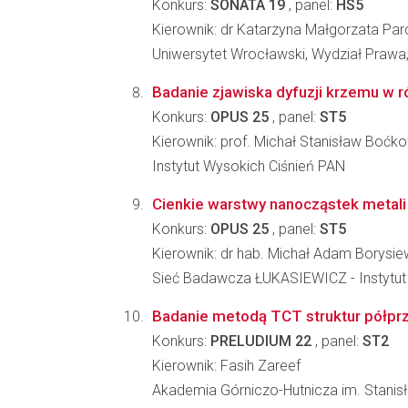
Konkurs:
SONATA 19
, panel:
HS5
Kierownik: dr Katarzyna Małgorzata Pa
Uniwersytet Wrocławski, Wydział Prawa, 
Badanie zjawiska dyfuzji krzemu w r
Konkurs:
OPUS 25
, panel:
ST5
Kierownik: prof. Michał Stanisław Boćk
Instytut Wysokich Ciśnień PAN
Cienkie warstwy nanocząstek metali 
Konkurs:
OPUS 25
, panel:
ST5
Kierownik: dr hab. Michał Adam Borysie
Sieć Badawcza ŁUKASIEWICZ - Instytut Mi
Badanie metodą TCT struktur półprz
Konkurs:
PRELUDIUM 22
, panel:
ST2
Kierownik: Fasih Zareef
Akademia Górniczo-Hutnicza im. Stanisł