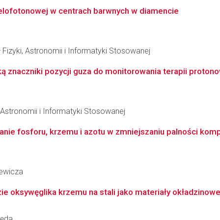
ielofotonowej w centrach barwnych w diamencie
 Fizyki, Astronomii i Informatyki Stosowanej
ą znaczniki pozycji guza do monitorowania terapii proton
, Astronomii i Informatyki Stosowanej
anie fosforu, krzemu i azotu w zmniejszaniu palności kom
iewicza
ie oksywęglika krzemu na stali jako materiały okładzinow
węda