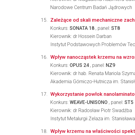
Narodowe Centrum Badań Jądrowych
Zależące od skali mechaniczne zacho
Konkurs:
SONATA 18
, panel:
ST8
Kierownik: dr Hossein Darban
Instytut Podstawowych Problemów Tec
Wpływ nanocząstek krzemu na wzrost i
Konkurs:
OPUS 24
, panel:
NZ9
Kierownik: dr hab. Renata Mariola Szy
Akademia Górniczo-Hutnicza im. Stanisł
Wykorzystanie powłok nanolaminato
Konkurs:
WEAVE-UNISONO
, panel:
ST5
Kierownik: dr Radosław Piotr Swadźba
Instytut Metalurgii Żelaza im. Stanisław
Wpływ krzemu na właściwości spektr