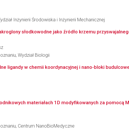
ział Inżynierii Środowiska i Inżynierii Mechanicznej
akroglony słodkowodne jako źródło krzemu przyswajalnego 
sz
znaniu, Wydział Biologii
lne ligandy w chemii koordynacyjnej i nano-bloki budulcow
dnikowych materiałach 1D modyfikowanych za pomocą MXen
 Poznaniu, Centrum NanoBioMedyczne