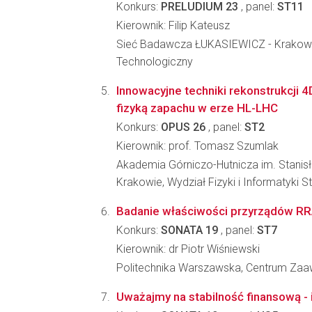
Konkurs:
PRELUDIUM 23
, panel:
ST11
Kierownik: Filip Kateusz
Sieć Badawcza ŁUKASIEWICZ - Krakowsk
Technologiczny
Innowacyjne techniki rekonstrukcji 4
fizyką zapachu w erze HL-LHC
Konkurs:
OPUS 26
, panel:
ST2
Kierownik: prof. Tomasz Szumlak
Akademia Górniczo-Hutnicza im. Stanis
Krakowie, Wydział Fizyki i Informatyki 
Badanie właściwości przyrządów RRA
Konkurs:
SONATA 19
, panel:
ST7
Kierownik: dr Piotr Wiśniewski
Politechnika Warszawska, Centrum Za
Uważajmy na stabilność finansową - i