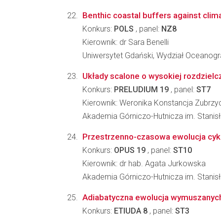
Benthic coastal buffers against clim
Konkurs:
POLS
, panel:
NZ8
Kierownik: dr Sara Benelli
Uniwersytet Gdański, Wydział Oceanograf
Układy scalone o wysokiej rozdzielc
Konkurs:
PRELUDIUM 19
, panel:
ST7
Kierownik: Weronika Konstancja Zubrzy
Akademia Górniczo-Hutnicza im. Stanisła
Przestrzenno-czasowa ewolucja cyk
Konkurs:
OPUS 19
, panel:
ST10
Kierownik: dr hab. Agata Jurkowska
Akademia Górniczo-Hutnicza im. Stanisł
Adiabatyczna ewolucja wymuszanych
Konkurs:
ETIUDA 8
, panel:
ST3