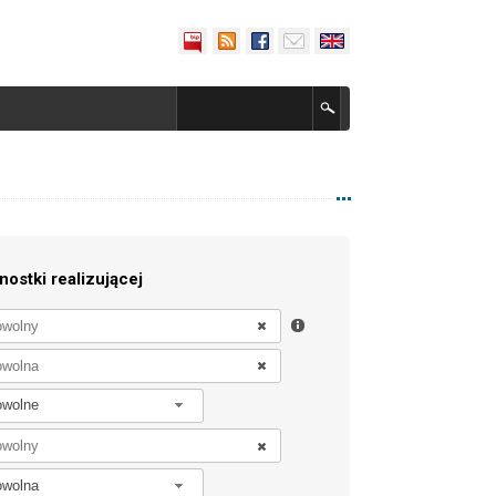
nostki realizującej
owolne
owolna