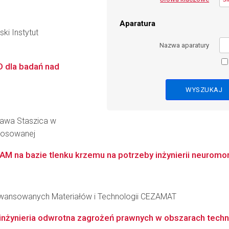
Aparatura
i Instytut
Nazwa aparatury
D dla badań nad
ława Staszica w
Stosowanej
M na bazie tlenku krzemu na potrzeby inżynierii neuromor
awansowanych Materiałów i Technologii CEZAMAT
nżynieria odwrotna zagrożeń prawnych w obszarach technolo