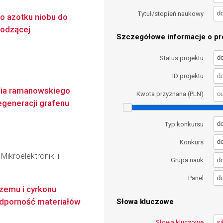
d
Tytuł/stopień naukowy
o azotku niobu do
wodzącej
Szczegółowe informacje o pro
d
Status projektu
ID projektu
nia ramanowskiego
Kwota przyznana (PLN)
generacji grafenu
d
Typ konkursu
d
Konkurs
ikroelektroniki i
d
Grupa nauk
d
Panel
rzemu i cyrkonu
odporność materiałów
Słowa kluczowe
Słowa kluczowe