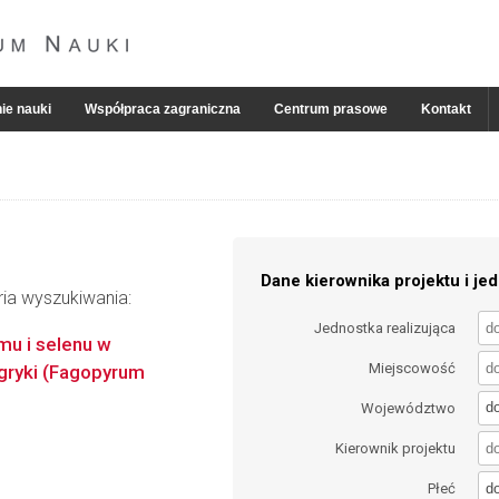
ie nauki
Współpraca zagraniczna
Centrum prasowe
Kontakt
Dane kierownika projektu i jed
ria wyszukiwania:
Jednostka realizująca
mu i selenu w
Miejscowość
gryki (Fagopyrum
d
Województwo
Kierownik projektu
d
Płeć