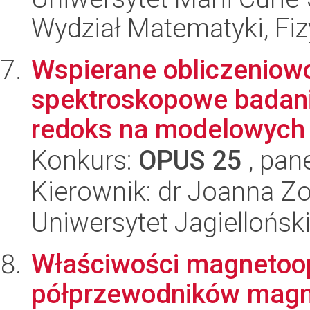
Wydział Matematyki, Fizy
Wspierane obliczeniow
spektroskopowe badan
redoks na modelowych ka
Konkurs:
OPUS 25
, pan
Kierownik: dr Joanna Zo
Uniwersytet Jagiellońsk
Właściwości magneto
półprzewodników magne