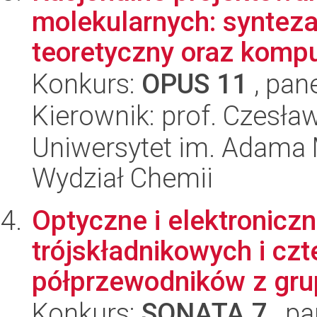
molekularnych: synteza
teoretyczny oraz komp
Konkurs:
OPUS 11
, pan
Kierownik: prof. Czesł
Uniwersytet im. Adama 
Wydział Chemii
Optyczne i elektronicz
trójskładnikowych i cz
półprzewodników z grupy
Konkurs:
SONATA 7
, pa