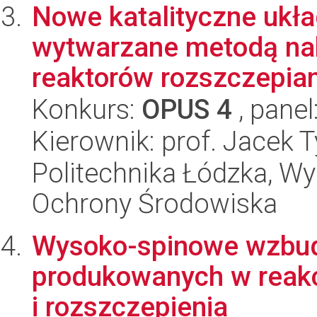
Nowe katalityczne ukł
wytwarzane metodą nak
reaktorów rozszczepian
Konkurs:
OPUS 4
, panel
Kierownik: prof. Jacek 
Politechnika Łódzka, Wyd
Ochrony Środowiska
Wysoko-spinowe wzbudz
produkowanych w reakc
i rozszczepienia