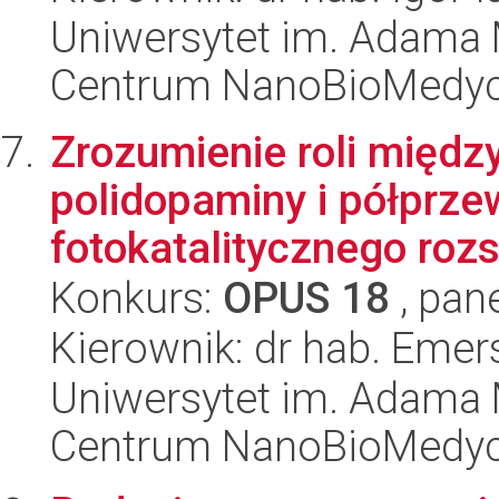
Uniwersytet im. Adama 
Centrum NanoBioMedy
Zrozumienie roli międz
polidopaminy i półprze
fotokatalitycznego rozs
Konkurs:
OPUS 18
, pan
Kierownik: dr hab. Eme
Uniwersytet im. Adama 
Centrum NanoBioMedy