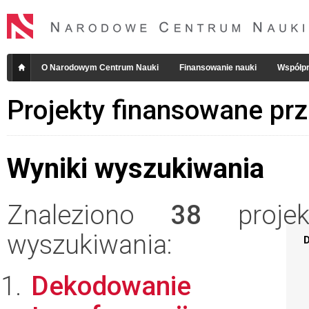
O Narodowym Centrum Nauki
Finansowanie nauki
Współpr
Projekty finansowane pr
Wyniki wyszukiwania
Znaleziono
38
projekt
wyszukiwania:
D
Dekodowanie