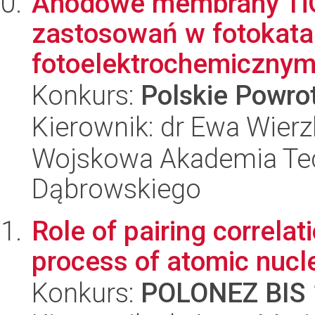
Anodowe membrany TiO
zastosowań w fotokatal
fotoelektrochemicznym
Konkurs:
Polskie Powr
Kierownik: dr Ewa Wierz
Wojskowa Akademia Tec
Dąbrowskiego
Role of pairing correla
process of atomic nucl
Konkurs:
POLONEZ BIS 