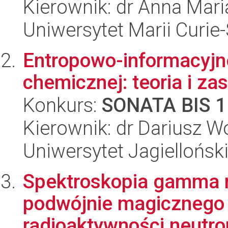
Kierownik: dr Anna Mar
Uniwersytet Marii Curie
Entropowo-informacyjn
chemicznej: teoria i z
Konkurs:
SONATA BIS 1
Kierownik: dr Dariusz W
Uniwersytet Jagiellońsk
Spektroskopia gamma 
podwójnie magicznego 
radioaktywności neutro