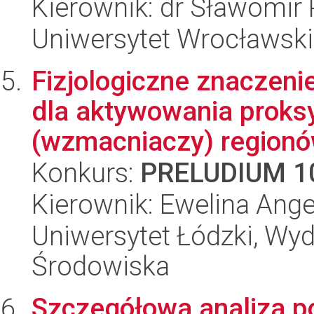
Kierownik: dr Sławomir 
Uniwersytet Wrocławski
Fizjologiczne znaczeni
dla aktywowania proks
(wzmacniaczy) regionów
Konkurs:
PRELUDIUM 1
Kierownik: Ewelina Ang
Uniwersytet Łódzki, Wydz
Środowiska
Szczegółowa analiza p