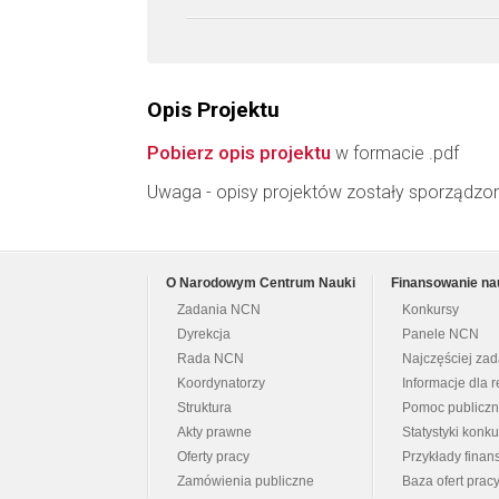
Opis Projektu
Pobierz opis projektu
w formacie .pdf
Uwaga - opisy projektów zostały sporządzo
O Narodowym Centrum Nauki
Finansowanie na
Zadania NCN
Konkursy
Dyrekcja
Panele NCN
Rada NCN
Najczęściej za
Koordynatorzy
Informacje dla r
Struktura
Pomoc publicz
Akty prawne
Statystyki konk
Oferty pracy
Przykłady fina
Zamówienia publiczne
Baza ofert prac