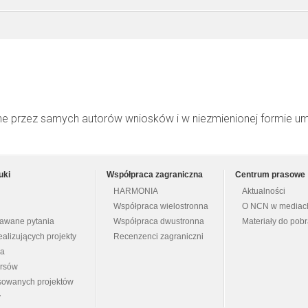
ne przez samych autorów wniosków i w niezmienionej formie u
uki
Współpraca zagraniczna
Centrum prasowe
HARMONIA
Aktualności
Współpraca wielostronna
O NCN w mediac
dawane pytania
Współpraca dwustronna
Materiały do pob
ealizujących projekty
Recenzenci zagraniczni
na
ursów
nsowanych projektów
y