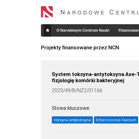
O Narodowym Centrum Nauki
Finansowan
Projekty finansowane przez NCN
System toksyna-antytoksyna Axe-Tx
fizjologię komórki bakteryjnej
2023/49/B/NZ2/01166
Słowa kluczowe
:
toksyna-antytoksyna
Enterococcus faecium