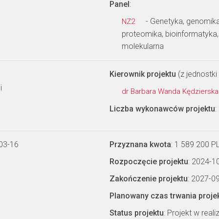
Panel
:
- Genetyka, genomika
NZ2
proteomika, bioinformatyka
molekularna
Kierownik projektu
(z jednostki 
i
dr Barbara Wanda Kędziersk
Liczba wykonawców projektu
:
03-16
Przyznana kwota
: 1 589 200 P
Rozpoczęcie projektu
: 2024-1
Zakończenie projektu
: 2027-0
Planowany czas trwania proje
Status projektu
: Projekt w realiz