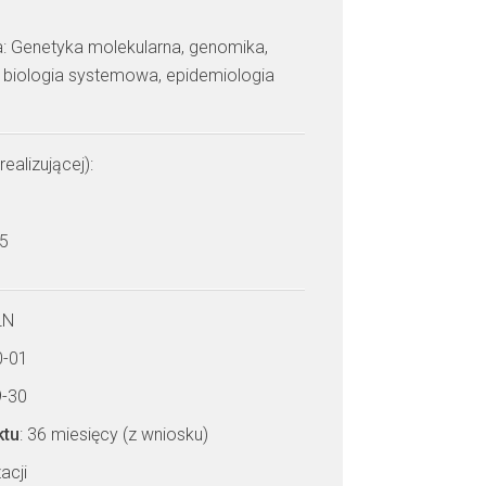
: Genetyka molekularna, genomika,
, biologia systemowa, epidemiologia
realizującej):
a
 5
LN
0-01
9-30
ktu
: 36 miesięcy (z wniosku)
acji