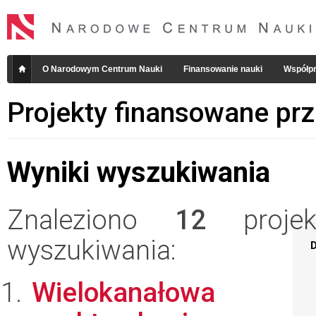
O Narodowym Centrum Nauki
Finansowanie nauki
Współpr
Projekty finansowane pr
Wyniki wyszukiwania
Znaleziono
12
projekt
wyszukiwania:
D
Wielokanałowa