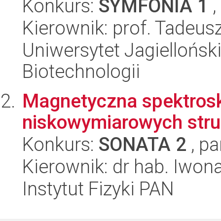
Konkurs:
SYMFONIA 1
,
Kierownik: prof. Tadeus
Uniwersytet Jagiellońsk
Biotechnologii
Magnetyczna spektrosk
niskowymiarowych str
Konkurs:
SONATA 2
, pa
Kierownik: dr hab. Iwon
Instytut Fizyki PAN