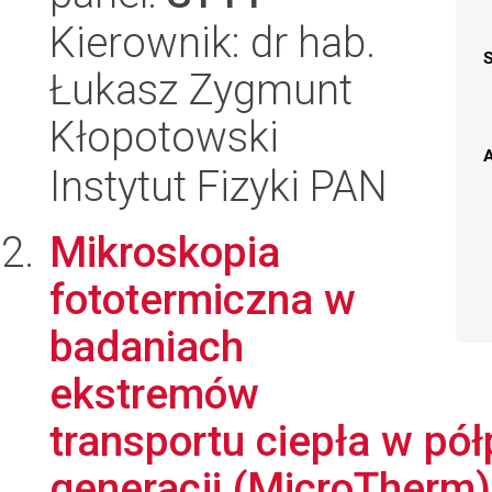
Kierownik: dr hab.
Łukasz Zygmunt
Kłopotowski
A
Instytut Fizyki PAN
Mikroskopia
fototermiczna w
badaniach
ekstremów
transportu ciepła w pó
generacji (MicroTherm)