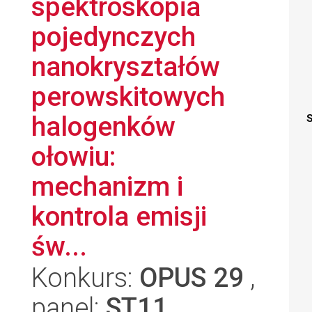
spektroskopia
pojedynczych
nanokryształów
perowskitowych
halogenków
S
ołowiu:
mechanizm i
kontrola emisji
św...
Konkurs:
OPUS 29
,
panel:
ST11