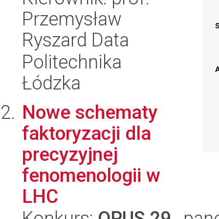
Przemysław
Ryszard Data
Politechnika
A
Łódzka
Nowe schematy
faktoryzacji dla
precyzyjnej
fenomenologii w
LHC
Konkurs:
OPUS 29
, pan