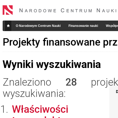
O Narodowym Centrum Nauki
Finansowanie nauki
Współpr
Projekty finansowane pr
Wyniki wyszukiwania
Znaleziono
28
projekt
wyszukiwania:
D
Właściwości