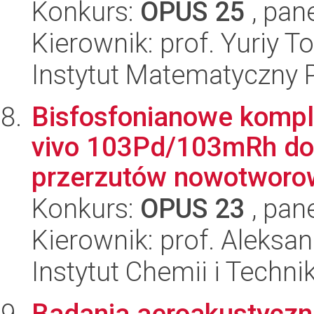
Konkurs:
OPUS 25
, pan
Kierownik: prof. Yuriy T
Instytut Matematyczny 
Bisfosfonianowe komple
vivo 103Pd/103mRh do 
przerzutów nowotworow
Konkurs:
OPUS 23
, pan
Kierownik: prof. Aleksan
Instytut Chemii i Techni
Badania aeroakustyczn