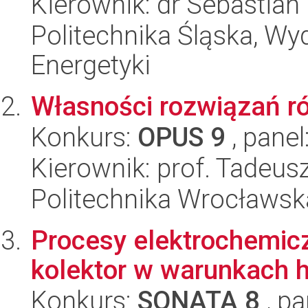
Kierownik: dr Sebastian 
Politechnika Śląska, Wyd
Energetyki
Własności rozwiązań r
Konkurs:
OPUS 9
, panel
Kierownik: prof. Tadeus
Politechnika Wrocławsk
Procesy elektrochemic
kolektor w warunkach 
Konkurs:
SONATA 8
, pa