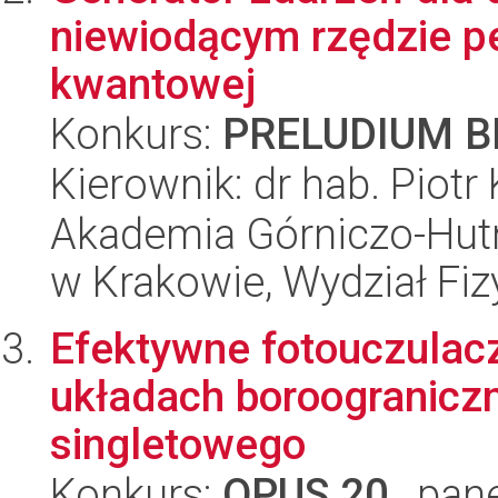
niewiodącym rzędzie p
kwantowej
Konkurs:
PRELUDIUM BI
Kierownik: dr hab. Piotr
Akademia Górniczo-Hutn
w Krakowie, Wydział Fiz
Efektywne fotouczulac
układach boroograniczn
singletowego
Konkurs:
OPUS 20
, pan