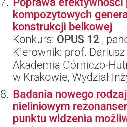
Poprawa efektywności 
kompozytowych generat
konstrukcji belkowej
Konkurs:
OPUS 12
, pan
Kierownik: prof. Darius
Akademia Górniczo-Hutn
w Krakowie, Wydział Inży
Badania nowego rodzaj
nieliniowym rezonanse
punktu widzenia możliw