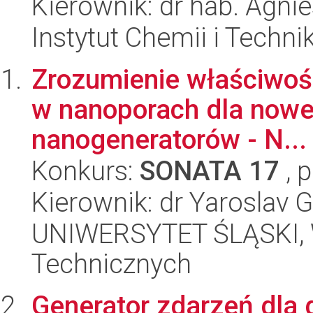
Kierownik: dr hab. Agni
Instytut Chemii i Techni
Zrozumienie właściwoś
w nanoporach dla nowej
nanogeneratorów - N...
Konkurs:
SONATA 17
, 
Kierownik: dr Yaroslav 
UNIWERSYTET ŚLĄSKI, W
Technicznych
Generator zdarzeń dla 