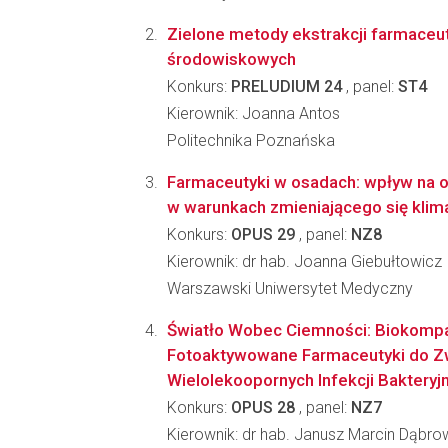
Zielone metody ekstrakcji farmaceu
środowiskowych
Konkurs:
PRELUDIUM 24
, panel:
ST4
Kierownik: Joanna Antos
Politechnika Poznańska
Farmaceutyki w osadach: wpływ na
w warunkach zmieniającego się kli
Konkurs:
OPUS 29
, panel:
NZ8
Kierownik: dr hab. Joanna Giebułtowicz
Warszawski Uniwersytet Medyczny
Światło Wobec Ciemności: Biokompa
Fotoaktywowane Farmaceutyki do Z
Wielolekoopornych Infekcji Bakteryjny
Konkurs:
OPUS 28
, panel:
NZ7
Kierownik: dr hab. Janusz Marcin Dąbro