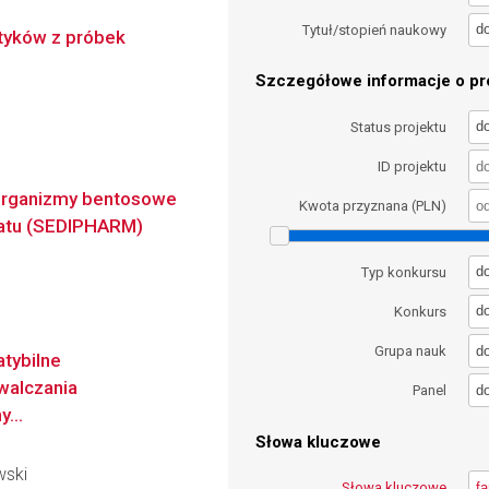
d
Tytuł/stopień naukowy
tyków z próbek
Szczegółowe informacje o pro
d
Status projektu
ID projektu
 organizmy bentosowe
Kwota przyznana (PLN)
matu (SEDIPHARM)
d
Typ konkursu
d
Konkurs
d
Grupa nauk
tybilne
walczania
d
Panel
...
Słowa kluczowe
wski
Słowa kluczowe