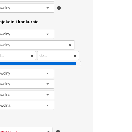
owolny
jekcie i konkursie
owolny
owolny
owolny
owolna
owolna