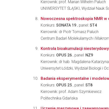
Kierownik: prof. Marian Wilhelm Paluch
UNIWERSYTET ŚLĄSKI, Wydział Nauk Ści
Nowoczesna spektroskopia NMR w ci
Konkurs:
SONATA 19
, panel:
ST4
Kierownik: dr Piotr Tomasz Paluch
Centrum Badań Molekularnych i Makro
Kontrola bioakumulacji niesterydowy
Konkurs:
OPUS 26
, panel:
NZ9
Kierownik: dr hab. Magdalena Katarzyna
Uniwersytet Łódzki, Wydział Biologii i 
Badania eksperymentalne i modelow
Konkurs:
OPUS 25
, panel:
ST8
Kierownik: prof. Adam Szymkiewicz
Politechnika Gdańska
Uczenie maszynowe i zaawansowana k