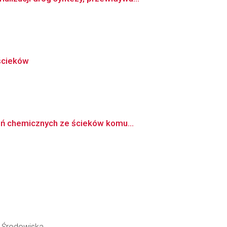
ścieków
eń chemicznych ze ścieków komu...
y Środowiska