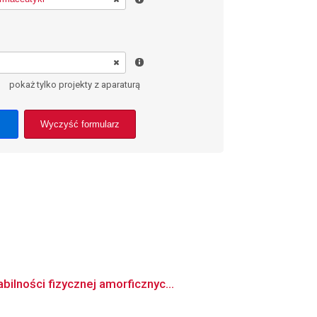
pokaż tylko projekty z aparaturą
Wyczyść formularz
ilności fizycznej amorficznyc...