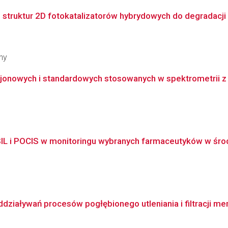
 struktur 2D fotokatalizatorów hybrydowych do degradacji
ny
onowych i standardowych stosowanych w spektrometrii z 
IL i POCIS w monitoringu wybranych farmaceutyków w śr
ziaływań procesów pogłębionego utleniania i filtracji m