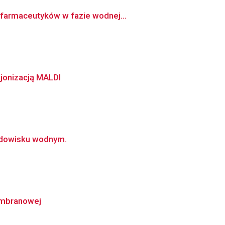
 farmaceutyków w fazie wodnej...
jonizacją MALDI
odowisku wodnym.
embranowej