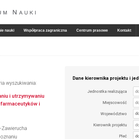
ie nauki
Współpraca zagraniczna
Centrum prasowe
Kontakt
Dane kierownika projektu i jed
ria wyszukiwania:
Jednostka realizująca
aniu i utrzymywaniu
Miejscowość
ą farmaceutyków i
d
Województwo
Kierownik projektu
a-Zawierucha
d
Poznaniu
Płeć