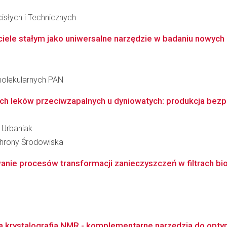
słych i Technicznych
ele stałym jako uniwersalne narzędzie w badaniu nowych
molekularnych PAN
ch leków przeciwzapalnych u dyniowatych: produkcja bezpi
 Urbaniak
Ochrony Środowiska
anie procesów transformacji zanieczyszczeń w filtrach 
rystalografia NMR - komplementarne narzędzia do optymal