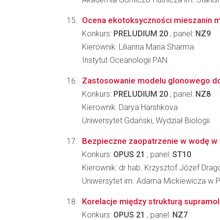
Ocena ekotoksyczności mieszanin m
Konkurs:
PRELUDIUM 20
, panel:
NZ9
Kierownik: Lilianna Maria Sharma
Instytut Oceanologii PAN
Zastosowanie modelu glonowego do o
Konkurs:
PRELUDIUM 20
, panel:
NZ8
Kierownik: Darya Harshkova
Uniwersytet Gdański, Wydział Biologii
Bezpieczne zaopatrzenie w wodę w wy
Konkurs:
OPUS 21
, panel:
ST10
Kierownik: dr hab. Krzysztof Józef Drag
Uniwersytet im. Adama Mickiewicza w P
Korelacje między strukturą supramol
Konkurs:
OPUS 21
, panel:
NZ7