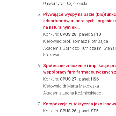
Uniwersytet Jagielloński
Pływające wyspy na bazie (bio)funk
adsorbentów mineralnych i organicz
na naturalnym ek...
Konkurs:
OPUS 28
, panel:
ST10
Kierownik: prof. Tomasz Piotr Bajda
Akademia Górniczo-Hutnicza im. Stanis
Krakowie
Społeczne znaczenie i implikacje pr
współpracy firm farmaceutycznych z
Konkurs:
OPUS 27
, panel:
HS6
Kierownik: dr Marta Makowska
Akademia Leona Koźmińskiego
Kompozycja eutektyczna jako innowac
Konkurs:
OPUS 26
, panel:
ST5