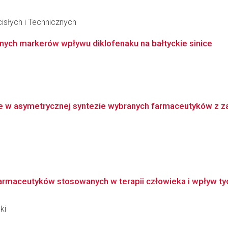
słych i Technicznych
znych markerów wpływu diklofenaku na bałtyckie sinice
 w asymetrycznej syntezie wybranych farmaceutyków z
armaceutyków stosowanych w terapii człowieka i wpływ ty
ki