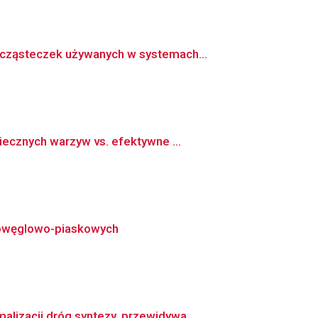
 cząsteczek używanych w systemach...
ecznych warzyw vs. efektywne ...
biowęglowo-piaskowych
izacji dróg syntezy, przewidywa...