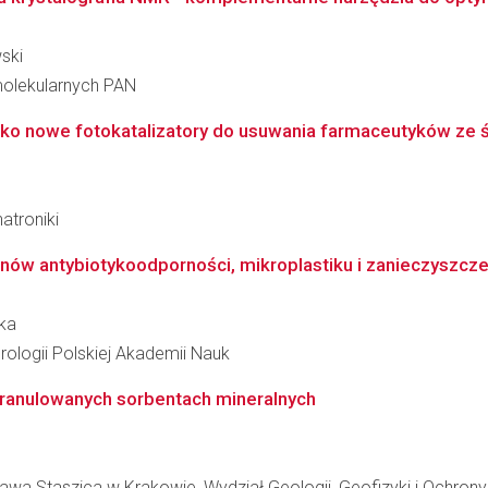
ski
molekularnych PAN
o nowe fotokatalizatory do usuwania farmaceutyków ze 
atroniki
enów antybiotykoodporności, mikroplastiku i zanieczyszcz
ska
ologii Polskiej Akademii Nauk
granulowanych sorbentach mineralnych
awa Staszica w Krakowie, Wydział Geologii, Geofizyki i Ochron