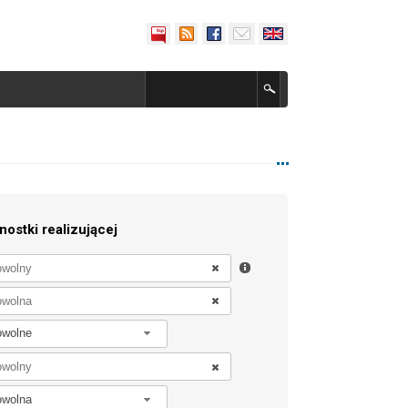
nostki realizującej
owolne
owolna