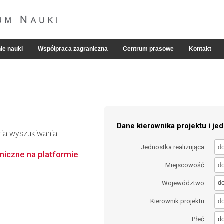
ie nauki
Współpraca zagraniczna
Centrum prasowe
Kontakt
Dane kierownika projektu i jed
ria wyszukiwania:
Jednostka realizująca
iczne na platformie
Miejscowość
d
Województwo
Kierownik projektu
d
Płeć