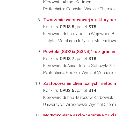
Kierownik: Ahmet Kertmen
Politechnika Gdańska, Wydział Chemicz
Tworzenie warstwowej struktury peri
Konkurs:
OPUS 8
, panel:
ST8
Kierownik: dr hab. Joanna Wojewoda-B
Instytut Metalurgii i Inżynierii Materia
Powłoki (SiO2)x(Si3N4)1-x z gradi
Konkurs:
OPUS 7
, panel:
ST8
Kierownik: dr Anna Dorota Sobczyk-Gu
Politechnika Łódzka, Wydział Mechanic
Zastosowanie chemicznych metod mod
Konkurs:
OPUS 6
, panel:
ST4
Kierownik: dr hab. Mirosław Karbowiak
Uniwersytet Wrocławski, Wydział Chemii
Modyfikowana szkło-ceramika z ukł