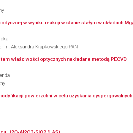
ny
odycznej w wyniku reakcji w stanie stałym w układach Mg/
udka
łowej im. Aleksandra Krupkowskiego PAN
entem właściwości optycznych nakładane metodą PECVD
zenda
zny
yfikacji powierzchni w celu uzyskania dyspergowalnych w
adu Li2O-Al2O3-SiO2 (LAS)