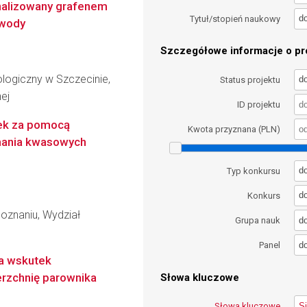
nalizowany grafenem
d
Tytuł/stopień naukowy
 wody
Szczegółowe informacje o pro
logiczny w Szczecinie,
d
Status projektu
nej
ID projektu
ek za pomocą
Kwota przyznana (PLN)
mania kwasowych
d
Typ konkursu
d
Konkurs
oznaniu, Wydział
d
Grupa nauk
d
Panel
a wskutek
erzchnię parownika
Słowa kluczowe
Słowa kluczowe