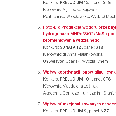
Konkurs:
PRELUDIUM 12
, panel:
ST8
Kierownik: Agnieszka Kujawska
Politechnika Wrocławska, Wydział Mec
Foto-Bio Produkcja wodoru przez hyb
hydrogenaza-MNPs/SiO2/MaSb po
promieniowania widzialnego
Konkurs:
SONATA 12
, panel:
ST8
Kierownik: dr Anna Malankowska
Uniwersytet Gdański, Wydział Chemii
Wpływ koordynacji jonów glinu i cy
Konkurs:
PRELUDIUM 10
, panel:
ST8
Kierownik: Magdalena Leśniak
Akademia Górniczo-Hutnicza im. Stanisła
Wpływ sfunkcjonalizowanych nanocz
Konkurs:
PRELUDIUM 9
, panel:
NZ7