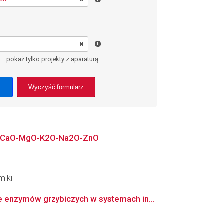
pokaż tylko projekty z aparaturą
Wyczyść formularz
l2O3-CaO-MgO-K2O-Na2O-ZnO
miki
enzymów grzybiczych w systemach in...