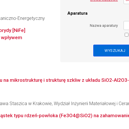
Aparatura
haniczno-Energetyczny
Nazwa aparatury
rydy [NiFe]
d wpływem
nku na mikrostrukturę i strukturę szkliw z układu SiO2-A
wa Staszica w Krakowie, Wydział Inżynierii Materiałowej i Cera
ąstek typu rdzeń-powłoka (Fe3O4@SiO2) na zahamowanie 