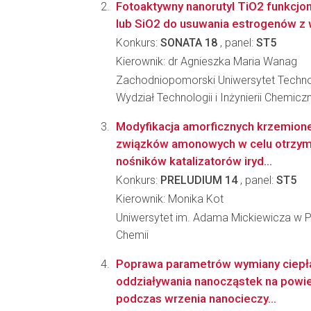
Fotoaktywny nanorutyl TiO2 funkcjo
lub SiO2 do usuwania estrogenów z
Konkurs:
SONATA 18
, panel:
ST5
Kierownik: dr Agnieszka Maria Wanag
Zachodniopomorski Uniwersytet Techno
Wydział Technologii i Inżynierii Chemicz
Modyfikacja amorficznych krzemion
związków amonowych w celu otrzy
nośników katalizatorów iryd...
Konkurs:
PRELUDIUM 14
, panel:
ST5
Kierownik: Monika Kot
Uniwersytet im. Adama Mickiewicza w P
Chemii
Poprawa parametrów wymiany ciepł
oddziaływania nanocząstek na powi
podczas wrzenia nanocieczy...