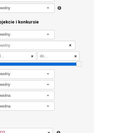
owolny
jekcie i konkursie
owolny
owolny
owolny
owolna
owolna