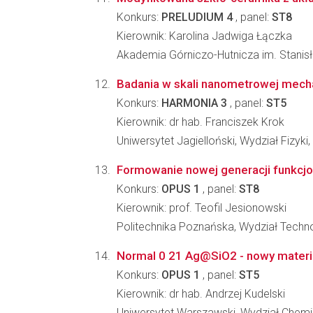
Konkurs:
PRELUDIUM 4
, panel:
ST8
Kierownik: Karolina Jadwiga Łączka
Akademia Górniczo-Hutnicza im. Stanisła
Badania w skali nanometrowej mecha
Konkurs:
HARMONIA 3
, panel:
ST5
Kierownik: dr hab. Franciszek Krok
Uniwersytet Jagielloński, Wydział Fizyki
Formowanie nowej generacji funkcjon
Konkurs:
OPUS 1
, panel:
ST8
Kierownik: prof. Teofil Jesionowski
Politechnika Poznańska, Wydział Techno
Normal 0 21 Ag@SiO2 - nowy materi
Konkurs:
OPUS 1
, panel:
ST5
Kierownik: dr hab. Andrzej Kudelski
Uniwersytet Warszawski, Wydział Chemi