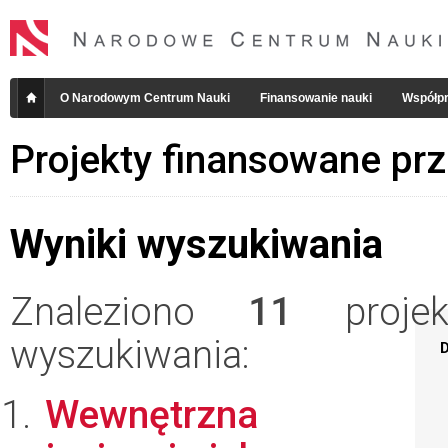
O Narodowym Centrum Nauki
Finansowanie nauki
Współpr
Projekty finansowane pr
Wyniki wyszukiwania
Znaleziono
11
projekt
wyszukiwania:
D
Wewnętrzna