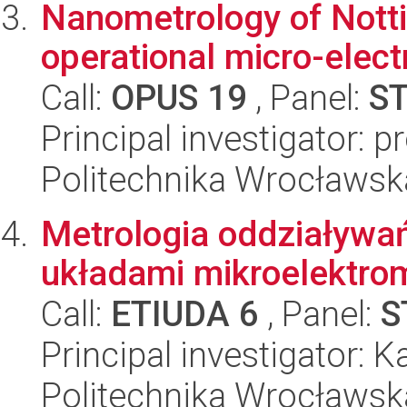
Nanometrology of Notti
operational micro-elec
Call:
OPUS 19
, Panel:
S
Principal investigator: 
Politechnika Wrocławsk
Metrologia oddziaływa
układami mikroelektr
Call:
ETIUDA 6
, Panel:
S
Principal investigator: 
Politechnika Wrocławsk