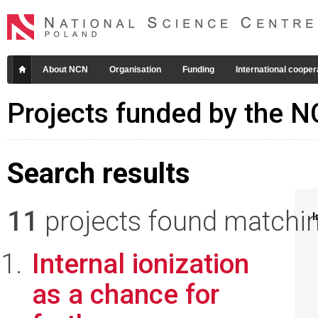
About NCN
Organisation
Funding
International cooper
Projects funded by the 
Search results
11
projects found matching
I
Internal ionization
as a chance for