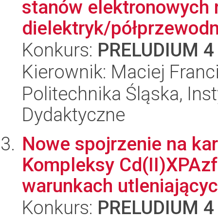
stanów elektronowych 
dielektryk/półprzewodni
Konkurs:
PRELUDIUM 4
Kierownik: Maciej Franc
Politechnika Śląska, Ins
Dydaktyczne
Nowe spojrzenie na ka
Kompleksy Cd(II)XPAzf 
warunkach utleniającyc
Konkurs:
PRELUDIUM 4