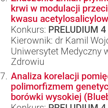
krwi w modulacji prze
kwasu acetylosalicylow
Konkurs:
PRELUDIUM 4
Kierownik: dr Kamil Woj
Uniwersytet Medyczny w
Zdrowiu
Analiza korelacji pomi
polimorfizmem genetyc
borówki wysokiej (Blueb
Konkurs:
PRELUDIUM 4