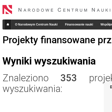
O Narodowym Centrum Nauki
Finansowanie nauki
Współpr
Projekty finansowane pr
Wyniki wyszukiwania
Znaleziono
353
projek
wyszukiwania:
D