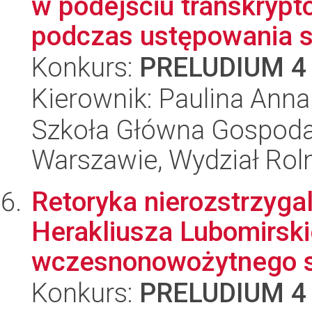
w podejściu transkryp
podczas ustępowania s.
Konkurs:
PRELUDIUM 4
Kierownik: Paulina Ann
Szkoła Główna Gospoda
Warszawie, Wydział Rolni
Retoryka nierozstrzyga
Herakliusza Lubomirsk
wczesnonowożytnego s
Konkurs:
PRELUDIUM 4