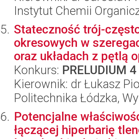
Instytut Chemii Organi
Stateczność trój-częst
okresowych w szeregac
oraz układach z pętlą o
Konkurs:
PRELUDIUM 4
Kierownik: dr Łukasz Pi
Politechnika Łódzka, W
Potencjalne właściwośc
łączącej hiperbarię tl