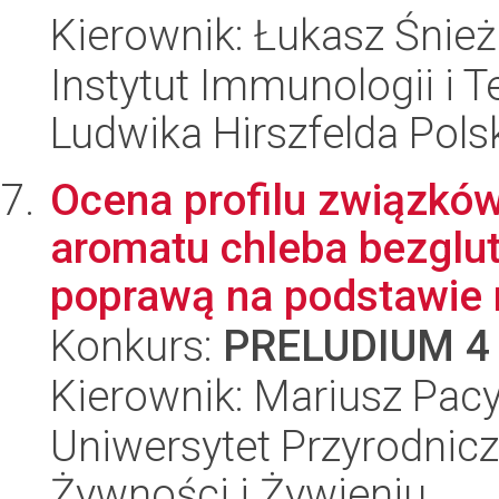
Kierownik: Łukasz Śnie
Instytut Immunologii i T
Ludwika Hirszfelda Pols
Ocena profilu związkó
aromatu chleba bezglu
poprawą na podstawie r
Konkurs:
PRELUDIUM 4
Kierownik: Mariusz Pac
Uniwersytet Przyrodnic
Żywności i Żywieniu