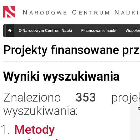
O Narodowym Centrum Nauki
Finansowanie nauki
Współpr
Projekty finansowane pr
Wyniki wyszukiwania
Znaleziono
353
projek
wyszukiwania:
D
Metody